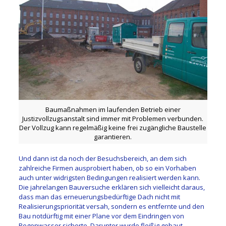
Baumaßnahmen im laufenden Betrieb einer
Justizvollzugsanstalt sind immer mit Problemen verbunden.
Der Vollzug kann regelmäßig keine frei zugängliche Baustelle
garantieren.
Und dann ist da noch der Besuchsbereich, an dem sich
zahlreiche Firmen ausprobiert haben, ob so ein Vorhaben
auch unter widrigsten Bedingungen realisiert werden kann.
Die jahrelangen Bauversuche erklären sich vielleicht daraus,
dass man das erneuerungsbedürftige Dach nicht mit
Realisierungspriorität versah, sondern es entfernte und den
Bau notdürftig mit einer Plane vor dem Eindringen von
Regenwasser sicherte. Darunter wurde fleißig gebaut.