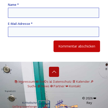
Name
*
E-Mail-Adresse
*
📚 I
mpressum
📸
Fot©s
📊
Datenschutz
📆 Kalender
🔎
Suche
📘 News
⚽
Partner
📯
Kontakt
© 2026 👑
Rey