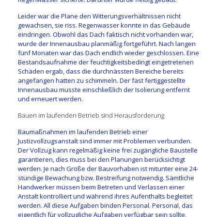
Leider war die Plane den Witterungsverhältnissen nicht
gewachsen, sie riss. Regenwasser konnte in das Gebäude
eindringen. Obwohl das Dach faktisch nicht vorhanden war,
wurde der Innenausbau planmäßig fortgeführt. Nach langen
fünf Monaten war das Dach endlich wieder geschlossen. Eine
Bestandsaufnahme der feuchtigkeitsbedingt eingetretenen
Schäden ergab, dass die durchnässten Bereiche bereits
angefangen hatten zu schimmeln. Der fast fertiggestellte
Innenausbau musste einschließlich der Isolierung entfernt
und erneuert werden.
Bauen im laufenden Betrieb sind Herausforderung
Baumaßnahmen im laufenden Betrieb einer
Justizvollzugsanstalt sind immer mit Problemen verbunden.
Der Vollzug kann regelmäßig keine frei zugängliche Baustelle
garantieren, dies muss bei den Planungen berücksichtigt
werden. Je nach Größe der Bauvorhaben ist mitunter eine 24-
stündige Bewachung bzw. Bestreifung notwendig. Sämtliche
Handwerker müssen beim Betreten und Verlassen einer
Anstalt kontrolliert und während ihres Aufenthalts begleitet
werden. All diese Aufgaben binden Personal. Personal, das
eigentlich für vollzugliche Aufgaben verfügbar sein sollte.