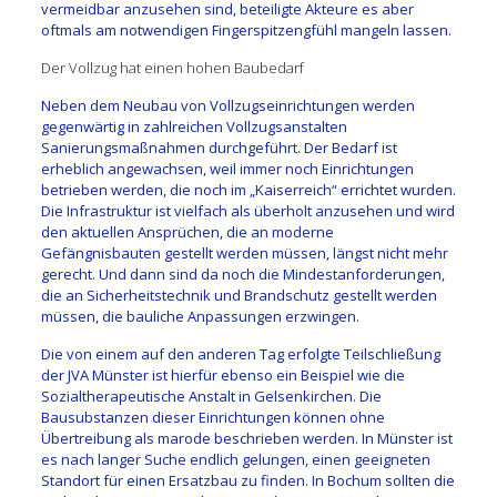
vermeidbar anzusehen sind, beteiligte Akteure es aber
oftmals am notwendigen Fingerspitzengfühl mangeln lassen.
Der Vollzug hat einen hohen Baubedarf
Neben dem Neubau von Vollzugseinrichtungen werden
gegenwärtig in zahlreichen Vollzugsanstalten
Sanierungsmaßnahmen durchgeführt. Der Bedarf ist
erheblich angewachsen, weil immer noch Einrichtungen
betrieben werden, die noch im „Kaiserreich“ errichtet wurden.
Die Infrastruktur ist vielfach als überholt anzusehen und wird
den aktuellen Ansprüchen, die an moderne
Gefängnisbauten gestellt werden müssen, längst nicht mehr
gerecht. Und dann sind da noch die Mindestanforderungen,
die an Sicherheitstechnik und Brandschutz gestellt werden
müssen, die bauliche Anpassungen erzwingen.
Die von einem auf den anderen Tag erfolgte Teilschließung
der JVA Münster ist hierfür ebenso ein Beispiel wie die
Sozialtherapeutische Anstalt in Gelsenkirchen. Die
Bausubstanzen dieser Einrichtungen können ohne
Übertreibung als marode beschrieben werden. In Münster ist
es nach langer Suche endlich gelungen, einen geeigneten
Standort für einen Ersatzbau zu finden. In Bochum sollten die