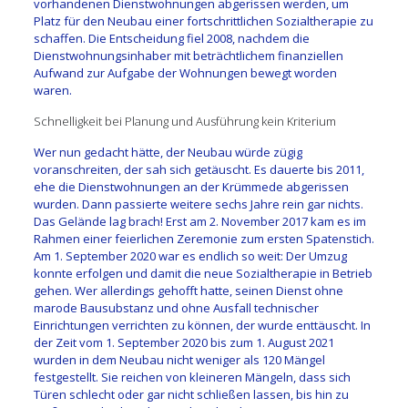
vorhandenen Dienstwohnungen abgerissen werden, um
Platz für den Neubau einer fortschrittlichen Sozialtherapie zu
schaffen. Die Entscheidung fiel 2008, nachdem die
Dienstwohnungsinhaber mit beträchtlichem finanziellen
Aufwand zur Aufgabe der Wohnungen bewegt worden
waren.
Schnelligkeit bei Planung und Ausführung kein Kriterium
Wer nun gedacht hätte, der Neubau würde zügig
voranschreiten, der sah sich getäuscht. Es dauerte bis 2011,
ehe die Dienstwohnungen an der Krümmede abgerissen
wurden. Dann passierte weitere sechs Jahre rein gar nichts.
Das Gelände lag brach! Erst am 2. November 2017 kam es im
Rahmen einer feierlichen Zeremonie zum ersten Spatenstich.
Am 1. September 2020 war es endlich so weit: Der Umzug
konnte erfolgen und damit die neue Sozialtherapie in Betrieb
gehen. Wer allerdings gehofft hatte, seinen Dienst ohne
marode Bausubstanz und ohne Ausfall technischer
Einrichtungen verrichten zu können, der wurde enttäuscht. In
der Zeit vom 1. September 2020 bis zum 1. August 2021
wurden in dem Neubau nicht weniger als 120 Mängel
festgestellt. Sie reichen von kleineren Mängeln, dass sich
Türen schlecht oder gar nicht schließen lassen, bis hin zu