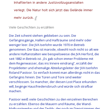
Inhaftierten in andere Justizvollzugsanstalten
verlegt. Die Natur holt sich jetzt das Gelände immer
mehr zurück.
Viele Geschichten zu erzählen
Die Zeit scheint stehen geblieben zu sein. Die
Gefängnisgänge, Hallen und Hafträume sind mehr oder
weniger leer. Die JVA Iserlohn wurde 1970 in Betrieb
genommen. Der Bau ist marode, obwohl noch nicht so alt wie
andere Haftanstalten wie beispielsweise die JVA Herford, die
seit 1882 in Betrieb ist. „Es gab schon immer Probleme mit
dem Regenwasser, das ins Innere eindrang“, erzählt der
Projektleiter und ehemalige Abteilungsleiter der JVA Iserlohn
Roland Pastoor. So einfach kommt man allerdings nicht in das
Gefängnis hinein. Die Türen und Tore sind weiter
verschlossen. So mancher, der diesen Lost Place erkunden
will, beginge Hausfriedensbruch und würde sich strafbar
machen.
Pastoor weiß viele Geschichten zu den einzelnen Bereichen
zu erzählen. Ebenso die Mauern und Räume, die Wand-
Malkunstwerke und der Teddy, der noch im Dienstzimmer der