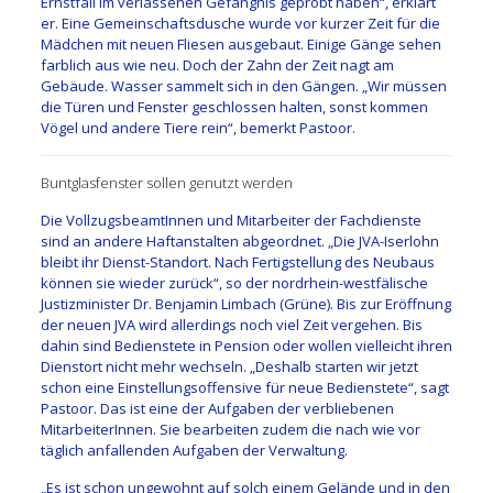
Ernstfall im verlassenen Gefängnis geprobt haben“, erklärt
er. Eine Gemeinschaftsdusche wurde vor kurzer Zeit für die
Mädchen mit neuen Fliesen ausgebaut. Einige Gänge sehen
farblich aus wie neu. Doch der Zahn der Zeit nagt am
Gebäude. Wasser sammelt sich in den Gängen. „Wir müssen
die Türen und Fenster geschlossen halten, sonst kommen
Vögel und andere Tiere rein“, bemerkt Pastoor.
Buntglasfenster sollen genutzt werden
Die VollzugsbeamtInnen und Mitarbeiter der Fachdienste
sind an andere Haftanstalten abgeordnet. „Die JVA-Iserlohn
bleibt ihr Dienst-Standort. Nach Fertigstellung des Neubaus
können sie wieder zurück“, so der nordrhein-westfälische
Justizminister Dr. Benjamin Limbach (Grüne). Bis zur Eröffnung
der neuen JVA wird allerdings noch viel Zeit vergehen. Bis
dahin sind Bedienstete in Pension oder wollen vielleicht ihren
Dienstort nicht mehr wechseln. „Deshalb starten wir jetzt
schon eine Einstellungsoffensive für neue Bedienstete“, sagt
Pastoor. Das ist eine der Aufgaben der verbliebenen
MitarbeiterInnen. Sie bearbeiten zudem die nach wie vor
täglich anfallenden Aufgaben der Verwaltung.
„Es ist schon ungewohnt auf solch einem Gelände und in den