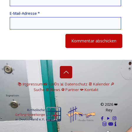
E-Mail-Adresse
*
📚 I
mpressum
📸
Fot©s
📊
Datenschutz
📆 Kalender
🔎
Suche
📘 News
⚽
Partner
📯
Kontakt
© 2026 👑
Rey