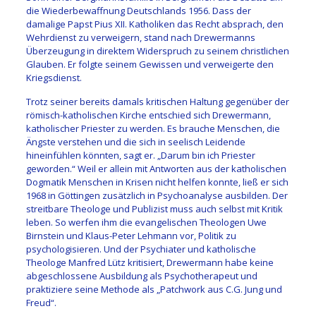
die Wiederbewaffnung Deutschlands 1956. Dass der
damalige Papst Pius XII. Katholiken das Recht absprach, den
Wehrdienst zu verweigern, stand nach Drewermanns
Überzeugung in direktem Widerspruch zu seinem christlichen
Glauben. Er folgte seinem Gewissen und verweigerte den
Kriegsdienst.
Trotz seiner bereits damals kritischen Haltung gegenüber der
römisch-katholischen Kirche entschied sich Drewermann,
katholischer Priester zu werden. Es brauche Menschen, die
Ängste verstehen und die sich in seelisch Leidende
hineinfühlen könnten, sagt er. „Darum bin ich Priester
geworden.“ Weil er allein mit Antworten aus der katholischen
Dogmatik Menschen in Krisen nicht helfen konnte, ließ er sich
1968 in Göttingen zusätzlich in Psychoanalyse ausbilden. Der
streitbare Theologe und Publizist muss auch selbst mit Kritik
leben. So werfen ihm die evangelischen Theologen Uwe
Birnstein und Klaus-Peter Lehmann vor, Politik zu
psychologisieren. Und der Psychiater und katholische
Theologe Manfred Lütz kritisiert, Drewermann habe keine
abgeschlossene Ausbildung als Psychotherapeut und
praktiziere seine Methode als „Patchwork aus C.G. Jung und
Freud“.