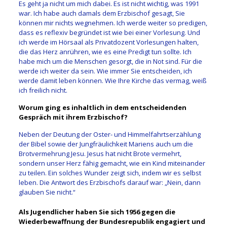
Es geht ja nicht um mich dabei. Es ist nicht wichtig, was 1991
war. Ich habe auch damals dem Erzbischof gesagt, Sie
können mir nichts wegnehmen. Ich werde weiter so predigen,
dass es reflexiv begründet ist wie bei einer Vorlesung. Und
ich werde im Hörsaal als Privatdozent Vorlesungen halten,
die das Herz anrühren, wie es eine Predigt tun sollte. Ich
habe mich um die Menschen gesorgt, die in Not sind. Für die
werde ich weiter da sein. Wie immer Sie entscheiden, ich
werde damit leben können. Wie Ihre Kirche das vermag, weiß
ich freilich nicht.
Worum ging es inhaltlich in dem entscheidenden
Gespräch mit ihrem Erzbischof?
Neben der Deutung der Oster- und Himmelfahrtserzählung
der Bibel sowie der Jungfräulichkeit Mariens auch um die
Brotvermehrung Jesu. Jesus hat nicht Brote vermehrt,
sondern unser Herz fähig gemacht, wie ein Kind miteinander
zu teilen. Ein solches Wunder zeigt sich, indem wir es selbst
leben. Die Antwort des Erzbischofs darauf war: „Nein, dann
glauben Sie nicht.“
Als Jugendlicher haben Sie sich 1956 gegen die
Wiederbewaffnung der Bundesrepublik engagiert und