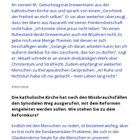
An seinem 65. Geburtstag trat Drewermann aus der
katholischen Kirche aus und sprach von einem „Geschenk
der Freiheit an mich selber“. Er sei aber weiterhin überzeugt,
dass der Mann aus Nazareth mit seiner Friedensbotschaft
recht habe: „Ich könnte ohne Jesus nicht leben. “An einen
Ruhestand denkt Drewermann auch mit 80 Jahren nicht: Es
gebe noch eine Menge Themen, mit denen er sich
beschäftigen wolle. „Solange ich daran arbeiten kann, bin ich
äußerst dankbar für das Geschenk, das tun zu dürfen“, sagt
er. Aktuell schreibt er an einem dreibändigen Werk über
Christentum und Strafrecht. Zudem empfängt er weiterhin
Menschen zu therapeutischen Gesprächen. „An Ruhe und
Nichtstun habe ich nie gedacht – mein Leben lang nicht.“
Interview
Die katholische Kirche hat nach den Missbrauchsfällen
den Synodalen Weg ausgerufen, mit dem Reformen
eingeleitet werden sollen. Wie stehen Sie zu dem
Reformkurs?
Endlich mit den Menschen zu reden, ist bestimmt wichtig, aber
es löst nicht die fundamentalen Probleme, die sich in der
Glaubenskrise heute für die Menschen in unserem