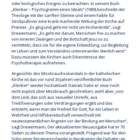
oder biologisches Ereignis zu betrachten. In seinem Buch
„Kleriker – Psychogramm eines Ideals“ (1989) beschreibt der
Theologe mit der sanften Stimme und einem Faible für
Strickpullover eine krank machende Wirkung der Kirche auf
Priester. „Es ging und geht mir nicht um Kirchenkritik“, sagt
Drewermann. „Es geht mir darum, Menschen frei zu machen
von inneren Zwängen und die Botschaft Jesu so zu
vermitteln, dass sie für die eigene Entwicklung, zur Begleitung
im Leben und zum Verständnis untereinander dienlich wird.“
Dazu müssten die Kirchen auch Erkenntnisse der
Psychotherapie aufnehmen.
Angesichts des Missbrauchsskandals in der katholischen
Kirche ist das vor rund 30 Jahren veröffentlichte Buch
„Kleriker“ wieder hochaktuell. Damals habe er zwar noch
nicht explizit über Missbrauch geschrieben, wohl aber „von
dem Leid, das sich aus sexueller Unreife, aus
Triebfixierungen oder Verdrängungen ergibt und das
entsteht, wenn man die Freiheit für Gott, für ein Leben in
Wahrheit und Hilfsbereitschaft verwechselt mit
neutestamentlichen Ängsten vor der Bindung am Menschen“,
sagt Drewermann. Der aktualisierten Neuausgabe hat er 70
Seiten zu diesem Thema vorangestellt. Prägend war für den
Sohn einer Bergmannsfamilie in Bergkamen die Debatte um