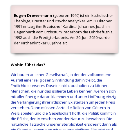
Eugen Drewermann
(geboren 1940) ist ein katholischer
Theologe, Priester und Psychoanalytiker. Am 8. Oktober
1991 entzog ihm Erzbischof Kardinal Johannes Joachim
Degenhardt vom Erzbistum Paderborn die Lehrbefugnis,
1992 auch die Predigterlaubnis. Am 20. Juni 2020 wurde
der Kirchenkritiker 80 Jahre alt.
Wohin führt das?
Wir bauen an einer Gesellschaft, in der der vollkommene
Ausfall einer religiösen Sinnfindung dahin treibt, die
Endlichkeit unseres Daseins nicht aushalten zu können.
Menschen, die nur das isolierte Leben kennen, werden sich
mit aller Energie daran klammern und unter Hoffnung einzig
die Verlängerung ihrer irdischen Existenzen um jeden Preis
verstehen. Dann müssen Ärzte die Rollen von Göttern in
Weiß spielen und die Gesellschaft hofft, die Politik kommt in
die Pflicht, den Menschen vor der Natur zu bewahren. Die
natürliche Tatsache unserer Sterblichkeit erscheint dann als
ein Skandal, gegen den wir die vermeintliche Allmacht und