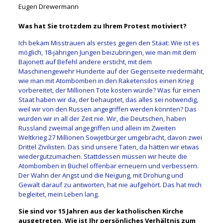
Eugen Drewermann
Was hat Sie trotzdem zu Ihrem Protest motiviert?
Ich bekam Misstrauen als erstes gegen den Staat: Wie ist es
möglich, 18-jährigen Jungen beizubringen, wie man mit dem
Bajonett auf Befehl andere ersticht, mit dem
Maschinengewehr Hunderte auf der Gegenseite niedermäht,
wie man mit Atombomben in den Raketensilos einen Krieg
vorbereitet, der Millionen Tote kosten würde? Was für einen
Staat haben wir da, der behauptet, das alles sei notwendig,
weil wir von den Russen angegriffen werden könnten? Das
wurden wir in all der Zeit nie. Wir, die Deutschen, haben
Russland zweimal angegriffen und allein im Zweiten
Weltkrieg 27 Millionen Sowjetbürger umgebracht, davon zwei
Drittel Zivilisten. Das sind unsere Taten, da hätten wir etwas
wiedergutzumachen. Stattdessen müssen wir heute die
Atombomben in Büchel offenbar erneuern und verbessern.
Der Wahn der Angst und die Neigung, mit Drohung und
Gewalt darauf zu antworten, hat nie aufgehört. Das hat mich
begleitet, mein Leben lang.
Sie sind vor 15 Jahren aus der katholischen Kirche
ausgetreten. Wie ist Ihr persönliches Verhältnis zum