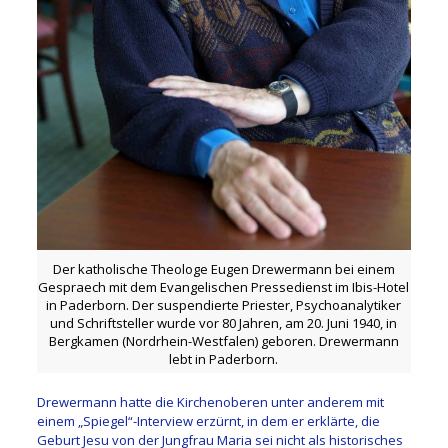
Der katholische Theologe Eugen Drewermann bei einem
Gespraech mit dem Evangelischen Pressedienst im Ibis-Hotel
in Paderborn. Der suspendierte Priester, Psychoanalytiker
und Schriftsteller wurde vor 80 Jahren, am 20. Juni 1940, in
Bergkamen (Nordrhein-Westfalen) geboren. Drewermann
lebt in Paderborn.
Drewermann hatte die Kirchenoberen unter anderem mit
einem „Spiegel“-Interview erzürnt, in dem er erklärte, die
Geburt Jesu von der Jungfrau Maria sei nicht als historisches