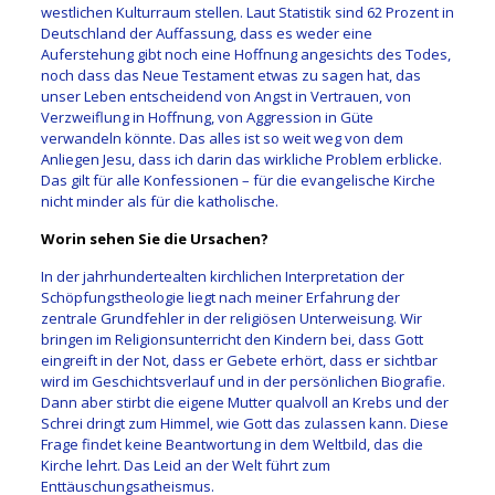
westlichen Kulturraum stellen. Laut Statistik sind 62 Prozent in
Deutschland der Auffassung, dass es weder eine
Auferstehung gibt noch eine Hoffnung angesichts des Todes,
noch dass das Neue Testament etwas zu sagen hat, das
unser Leben entscheidend von Angst in Vertrauen, von
Verzweiflung in Hoffnung, von Aggression in Güte
verwandeln könnte. Das alles ist so weit weg von dem
Anliegen Jesu, dass ich darin das wirkliche Problem erblicke.
Das gilt für alle Konfessionen – für die evangelische Kirche
nicht minder als für die katholische.
Worin sehen Sie die Ursachen?
In der jahrhundertealten kirchlichen Interpretation der
Schöpfungstheologie liegt nach meiner Erfahrung der
zentrale Grundfehler in der religiösen Unterweisung. Wir
bringen im Religionsunterricht den Kindern bei, dass Gott
eingreift in der Not, dass er Gebete erhört, dass er sichtbar
wird im Geschichtsverlauf und in der persönlichen Biografie.
Dann aber stirbt die eigene Mutter qualvoll an Krebs und der
Schrei dringt zum Himmel, wie Gott das zulassen kann. Diese
Frage findet keine Beantwortung in dem Weltbild, das die
Kirche lehrt. Das Leid an der Welt führt zum
Enttäuschungsatheismus.