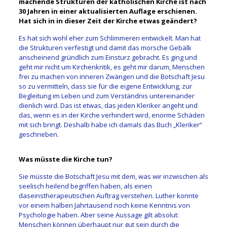
machende Strukturen der katholischen Kirche ist nach
30 Jahren in einer aktualisierten Auflage erschienen.
Hat sich in in dieser Zeit der Kirche etwas geändert?
Es hat sich wohl eher zum Schlimmeren entwickelt. Man hat
die Strukturen verfestigt und damit das morsche Gebälk
anscheinend gründlich zum Einsturz gebracht. Es ging und
geht mir nicht um Kirchenkritik, es geht mir darum, Menschen
frei zu machen von inneren Zwängen und die Botschaft Jesu
so zu vermitteln, dass sie für die eigene Entwicklung, zur
Begleitung im Leben und zum Verständnis untereinander
dienlich wird. Das ist etwas, das jeden Kleriker angeht und
das, wenn es in der Kirche verhindert wird, enorme Schäden
mit sich bringt. Deshalb habe ich damals das Buch „Kleriker“
geschrieben.
Was müsste die Kirche tun?
Sie müsste die Botschaft Jesu mit dem, was wir inzwischen als
seelisch heilend begriffen haben, als einen
daseinstherapeutischen Auftrag verstehen. Luther konnte
vor einem halben Jahrtausend noch keine Kenntnis von
Psychologie haben. Aber seine Aussage gilt absolut:
Menschen können überhaupt nur gut sein durch die