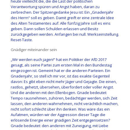
heute vielleicht die, die die Last der politischen
Verantwortung spüren und Angst haben, daran zu
zerbrechen. Der Spitzengedanke Jesu ist: Ein „Gnadenjahr
des Herrn“ soll es geben. Damit greift er eine zentrale Idee
des Alten Testamentes auf: Alle fünfzig Jahre soll es eins
geben. Dann sollen Schulden erlassen und Besitz
zurückgegeben werden. Anfangen bei null. Werkseinstellung.
Reset-Taste.
Gnädiger miteinander sein
„Wir werden euch jagen!“ hat ein Politiker der AfD 2017
gesagt, als seine Partei zum ersten Mal in den Bundestag
eingezogen ist. Gemeint hat er die anderen Parteien. Ein
Gnadenjahr, so stell ich mir vor, ist das exakte Gegenteil
davon: Es gibt eben nicht mehr Jäger und Gejagte. Die einen,
rastlos, gehetzt, übersehen, überfordert oder voller Angst.
Und die anderen mit den Ellenbogen. Gnade bedeutet:
Tempo rausnehmen, zuhören, bedächtiger werden, sich Zeit
lassen, den anderen wahrnehmen, nicht verächtlich machen,
nicht sofort schlecht über ihn denken. Was wäre das ein
Aufatmen, würden wir der Aggression dieser Tage die
erlösende Energie einer gnädigen Zeit entgegensetzen?
Gnade bedeutet: den anderen mit Zuneigung, mit Liebe