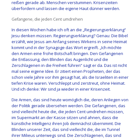
reißen gerade ab. Menschen verstummen. Krisenzeiten
überfordern und lassen die eigene Haut dünner werden.
Gefangene, die jeden Cent umdrehen
In diesen Wochen habe ich oft an die „Regierungserklärung“
Jesu denken müssen. Regierungserklärung? Genau: Die Bibel
erzählt, wie Jesus am Anfang seines Wirkens in seine Heimat
kommt und in der Synagoge das Wort ergreift. „Ich möchte
den Armen eine frohe Botschaft bringen. Den Gefangenen
die Entlassung, den Blinden das Augenlicht und die
Zerschlagenen in die Freiheit führen“ sagt er da. Das ist nicht
mal seine eigene Idee. Er zitiert einen Propheten, der das
schon viele Jahre vor ihm gesagt hat, als die Israeliten in einer
tiefen Krise waren. Verschleppt und zerstreut, ohne Heimat.
Und ich denke: Wir sind ja wieder in einer Krisenzeit.
Die Armen, das sind heute womöglich die, deren Anliegen von
der Politik gerade übersehen werden. Die Gefangenen, das
sind vielleicht heute die, die jeden Cent umdrehen müssen,
im Supermarkt an der Kasse sitzen und ahnen, dass die
künstliche Intelligenz ihren Job demnächst übernimmt. Die
Blinden unserer Zeit, das sind vielleicht die, die im Tunnel
ihrer Milieus unterwegs sind. Die Zerschlagenen, das sind