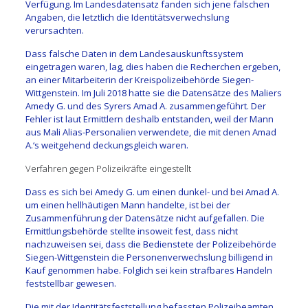
Verfügung. Im Landesdatensatz fanden sich jene falschen
Angaben, die letztlich die Identitätsverwechslung
verursachten.
Dass falsche Daten in dem Landesauskunftssystem
eingetragen waren, lag, dies haben die Recherchen ergeben,
an einer Mitarbeiterin der Kreispolizeibehörde Siegen-
Wittgenstein. Im Juli 2018 hatte sie die Datensätze des Maliers
Amedy G. und des Syrers Amad A. zusammengeführt. Der
Fehler ist laut Ermittlern deshalb entstanden, weil der Mann
aus Mali Alias-Personalien verwendete, die mit denen Amad
A.‘s weitgehend deckungsgleich waren.
Verfahren gegen Polizeikräfte eingestellt
Dass es sich bei Amedy G. um einen dunkel- und bei Amad A.
um einen hellhäutigen Mann handelte, ist bei der
Zusammenführung der Datensätze nicht aufgefallen. Die
Ermittlungsbehörde stellte insoweit fest, dass nicht
nachzuweisen sei, dass die Bedienstete der Polizeibehörde
Siegen-Wittgenstein die Personenverwechslung billigend in
Kauf genommen habe. Folglich sei kein strafbares Handeln
feststellbar gewesen.
Die mit der Identitätsfeststellung befassten Polizeibeamten,