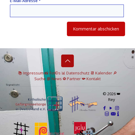
E-Mail-Adresse
*
📚 I
mpressum
📸
Fot©s
📊
Datenschutz
📆 Kalender
🔎
Suche
📘 News
⚽
Partner
📯
Kontakt
© 2026 👑
Rey