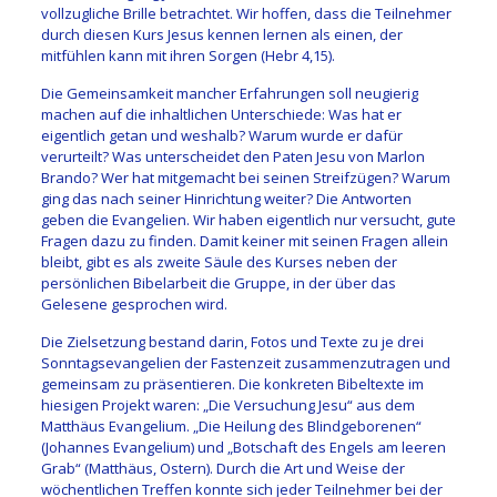
vollzugliche Brille betrachtet. Wir hoffen, dass die Teilnehmer
durch diesen Kurs Jesus kennen lernen als einen, der
mitfühlen kann mit ihren Sorgen (Hebr 4,15).
Die Gemeinsamkeit mancher Erfahrungen soll neugierig
machen auf die inhaltlichen Unterschiede: Was hat er
eigentlich getan und weshalb? Warum wurde er dafür
verurteilt? Was unterscheidet den Paten Jesu von Marlon
Brando? Wer hat mitgemacht bei seinen Streifzügen? Warum
ging das nach seiner Hinrichtung weiter? Die Antworten
geben die Evangelien. Wir haben eigentlich nur versucht, gute
Fragen dazu zu finden. Damit keiner mit seinen Fragen allein
bleibt, gibt es als zweite Säule des Kurses neben der
persönlichen Bibelarbeit die Gruppe, in der über das
Gelesene gesprochen wird.
Die Zielsetzung bestand darin, Fotos und Texte zu je drei
Sonntagsevangelien der Fastenzeit zusammenzutragen und
gemeinsam zu präsentieren. Die konkreten Bibeltexte im
hiesigen Projekt waren: „Die Versuchung Jesu“ aus dem
Matthäus Evangelium. „Die Heilung des Blindgeborenen“
(Johannes Evangelium) und „Botschaft des Engels am leeren
Grab“ (Matthäus, Ostern). Durch die Art und Weise der
wöchentlichen Treffen konnte sich jeder Teilnehmer bei der