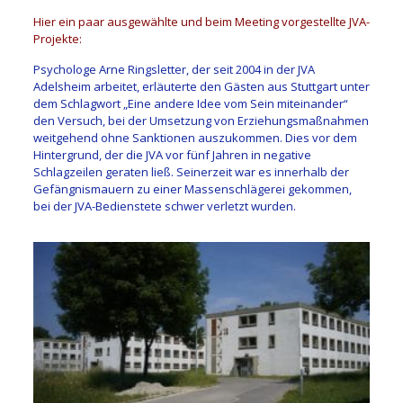
Hier ein paar ausgewählte und beim Meeting vorgestellte JVA-
Projekte:
Psychologe Arne Ringsletter, der seit 2004 in der JVA
Adelsheim arbeitet, erläuterte den Gästen aus Stuttgart unter
dem Schlagwort „Eine andere Idee vom Sein miteinander“
den Versuch, bei der Umsetzung von Erziehungsmaßnahmen
weitgehend ohne Sanktionen auszukommen. Dies vor dem
Hintergrund, der die JVA vor fünf Jahren in negative
Schlagzeilen geraten ließ. Seinerzeit war es innerhalb der
Gefängnismauern zu einer Massenschlägerei gekommen,
bei der JVA-Bedienstete schwer verletzt wurden.