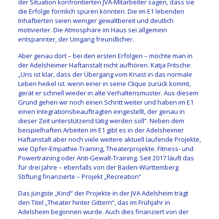
der Situation konfrontierten JVA-Mitarbeiter sagen, dass sie
die Erfolge förmlich spüren könnten. Die im E1 lebenden
Inhaftierten seien weniger gewaltbereit und deutlich
motivierter. Die Atmosphäre im Haus sei allgemein
entspannter, der Umgang freundlicher.
Aber genau dort – bei den ersten Erfolgen – möchte man in
der Adelsheimer Haftanstalt nicht aufhören. Katja Fritsche:
„Uns ist klar, dass der Übergang vom Knast in das normale
Leben heikel ist. wenn einer in seine Clique zurück kommt,
gerät er schnell wieder in alte Verhaltensmuster. Aus diesem
Grund gehen wir noch einen Schritt weiter und haben im E1
einen Integrationsbeauftragten eingestellt, der genau in
dieser Zeit unterstützend tätig werden soll“.
Neben dem
beispielhaften Arbeiten im E1 gibt es in der Adelsheimer
Haftanstalt aber noch viele weitere aktuell laufende Projekte,
wie Opfer-Empathie-Training, Theaterprojekte. Fitness- und
Powertraining oder Anti-Gewalt-Training. Seit 2017 läuft das
für drei Jahre – ebenfalls von der Baden-Württemberg
Stiftung finanzierte – Projekt „Recreation“
Das jüngste „Kind“ der Projekte in der JVA Adelsheim trägt
den Titel „Theater hinter Gittern“, das im Frühjahr in
Adelsheim begonnen wurde. Auch dies finanziert von der