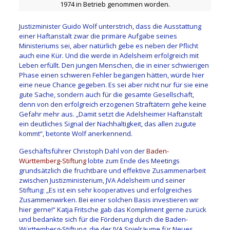
1974 in Betrieb genommen worden.
Justizminister Guido Wolf unterstrich, dass die Ausstattung
einer Haftanstalt zwar die primäre Aufgabe seines
Ministeriums sei, aber natürlich gebe es neben der Pflicht
auch eine Kür. Und die werde in Adelsheim erfolgreich mit
Leben erfüllt. Den jungen Menschen, die in einer schwierigen
Phase einen schweren Fehler begangen hätten, würde hier
eine neue Chance gegeben. Es sei aber nicht nur für sie eine
gute Sache, sondern auch für die gesamte Gesellschaft,
denn von den erfolgreich erzogenen Straftätern gehe keine
Gefahr mehr aus. „Damit setzt die Adelsheimer Haftanstalt
ein deutliches Signal der Nachhaltigkeit, das allen zugute
kommt“, betonte Wolf anerkennend.
Geschäftsführer Christoph Dahl von der
Baden-
Württemberg-Stiftung
lobte zum Ende des Meetings
grundsätzlich die fruchtbare und effektive Zusammenarbeit
zwischen Justizministerium, JVA Adelsheim und seiner
Stiftung: „Es ist ein sehr kooperatives und erfolgreiches
Zusammenwirken. Bei einer solchen Basis investieren wir
hier gerne!“ K
atja Fritsche gab das Kompliment gerne zurück
und bedankte sich für die Förderung durch die Baden-
Württemberg-Stiftung, die der JVA Spielräume für Neues