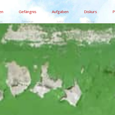
en
Gefängnis
Aufgaben
Diskurs
P
tät
Seelsorge
Justiz
Dialog