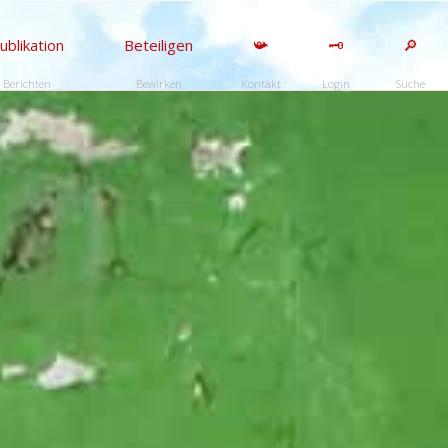
ublikation
Beteiligen
📯
🗝️
🔎
Berichten
Bewirken
Kontakt
Login
Suche