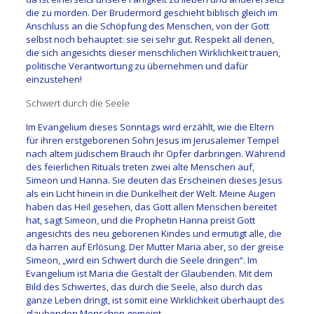
die zu morden. Der Brudermord geschieht biblisch gleich im
Anschluss an die Schöpfung des Menschen, von der Gott
selbst noch behauptet: sie sei sehr gut. Respekt all denen,
die sich angesichts dieser menschlichen Wirklichkeit trauen,
politische Verantwortung zu übernehmen und dafür
einzustehen!
Schwert durch die Seele
Im Evangelium dieses Sonntags wird erzählt, wie die Eltern
für ihren erstgeborenen Sohn Jesus im Jerusalemer Tempel
nach altem jüdischem Brauch ihr Opfer darbringen. Während
des feierlichen Rituals treten zwei alte Menschen auf,
Simeon und Hanna. Sie deuten das Erscheinen dieses Jesus
als ein Licht hinein in die Dunkelheit der Welt. Meine Augen
haben das Heil gesehen, das Gott allen Menschen bereitet
hat, sagt Simeon, und die Prophetin Hanna preist Gott
angesichts des neu geborenen Kindes und ermutigt alle, die
da harren auf Erlösung. Der Mutter Maria aber, so der greise
Simeon, „wird ein Schwert durch die Seele dringen“. Im
Evangelium ist Maria die Gestalt der Glaubenden. Mit dem
Bild des Schwertes, das durch die Seele, also durch das
ganze Leben dringt, ist somit eine Wirklichkeit überhaupt des
glaubenden Menschen gemeint.