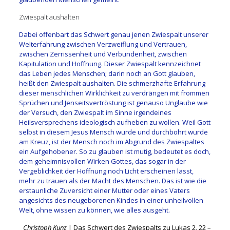
Zwiespalt aushalten
Dabei offenbart das Schwert genau jenen Zwiespalt unserer
Welterfahrung zwischen Verzweiflung und Vertrauen,
zwischen Zerrissenheit und Verbundenheit, zwischen
Kapitulation und Hoffnung. Dieser Zwiespalt kennzeichnet
das Leben jedes Menschen; darin noch an Gott glauben,
heißt den Zwiespalt aushalten. Die schmerzhafte Erfahrung
dieser menschlichen Wirklichkeit zu verdrängen mit frommen
Sprüchen und Jenseitsvertröstung ist genauso Unglaube wie
der Versuch, den Zwiespalt im Sinne irgendeines
Heilsversprechens ideologisch aufheben zu wollen. Weil Gott
selbst in diesem Jesus Mensch wurde und durchbohrt wurde
am Kreuz, ist der Mensch noch im Abgrund des Zwiespaltes
ein Aufgehobener. So zu glauben ist mutig, bedeutet es doch,
dem geheimnisvollen Wirken Gottes, das sogar in der
Vergeblichkeit der Hoffnung noch Licht erscheinen lässt,
mehr zu trauen als der Macht des Menschen. Das ist wie die
erstaunliche Zuversicht einer Mutter oder eines Vaters
angesichts des neugeborenen Kindes in einer unheilvollen
Welt, ohne wissen zu können, wie alles ausgeht.
Christoph Kunz
| Das Schwert des Zwiespalts zu Lukas 2, 22 –