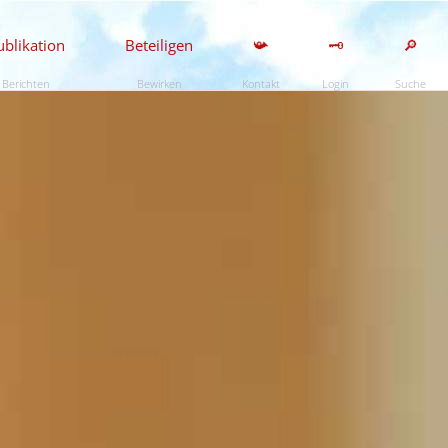
ublikation
Beteiligen
📯
🗝️
🔎
Berichten
Bewirken
Kontakt
Login
Suche