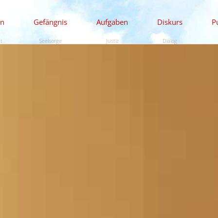
en
Gefängnis
Aufgaben
Diskurs
P
ät
Seelsorge
Justiz
Dialog