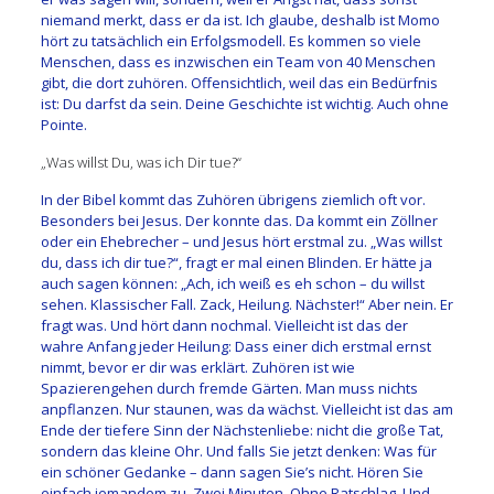
niemand merkt, dass er da ist. Ich glaube, deshalb ist Momo
hört zu tatsächlich ein Erfolgsmodell. Es kommen so viele
Menschen, dass es inzwischen ein Team von 40 Menschen
gibt, die dort zuhören. Offensichtlich, weil das ein Bedürfnis
ist: Du darfst da sein. Deine Geschichte ist wichtig. Auch ohne
Pointe.
„Was willst Du, was ich Dir tue?“
In der Bibel kommt das Zuhören übrigens ziemlich oft vor.
Besonders bei Jesus. Der konnte das. Da kommt ein Zöllner
oder ein Ehebrecher – und Jesus hört erstmal zu. „Was willst
du, dass ich dir tue?“, fragt er mal einen Blinden. Er hätte ja
auch sagen können: „Ach, ich weiß es eh schon – du willst
sehen. Klassischer Fall. Zack, Heilung. Nächster!“ Aber nein. Er
fragt was. Und hört dann nochmal. Vielleicht ist das der
wahre Anfang jeder Heilung: Dass einer dich erstmal ernst
nimmt, bevor er dir was erklärt. Zuhören ist wie
Spazierengehen durch fremde Gärten. Man muss nichts
anpflanzen. Nur staunen, was da wächst. Vielleicht ist das am
Ende der tiefere Sinn der Nächstenliebe: nicht die große Tat,
sondern das kleine Ohr. Und falls Sie jetzt denken: Was für
ein schöner Gedanke – dann sagen Sie’s nicht. Hören Sie
einfach jemandem zu. Zwei Minuten. Ohne Ratschlag. Und