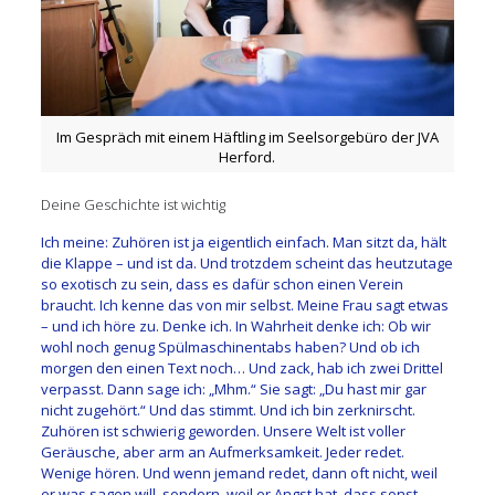
Im Gespräch mit einem Häftling im Seelsorgebüro der JVA
Herford.
Deine Geschichte ist wichtig
Ich meine: Zuhören ist ja eigentlich einfach. Man sitzt da, hält
die Klappe – und ist da. Und trotzdem scheint das heutzutage
so exotisch zu sein, dass es dafür schon einen Verein
braucht. Ich kenne das von mir selbst. Meine Frau sagt etwas
– und ich höre zu. Denke ich. In Wahrheit denke ich: Ob wir
wohl noch genug Spülmaschinentabs haben? Und ob ich
morgen den einen Text noch… Und zack, hab ich zwei Drittel
verpasst. Dann sage ich: „Mhm.“ Sie sagt: „Du hast mir gar
nicht zugehört.“ Und das stimmt. Und ich bin zerknirscht.
Zuhören ist schwierig geworden. Unsere Welt ist voller
Geräusche, aber arm an Aufmerksamkeit. Jeder redet.
Wenige hören. Und wenn jemand redet, dann oft nicht, weil
er was sagen will, sondern, weil er Angst hat, dass sonst