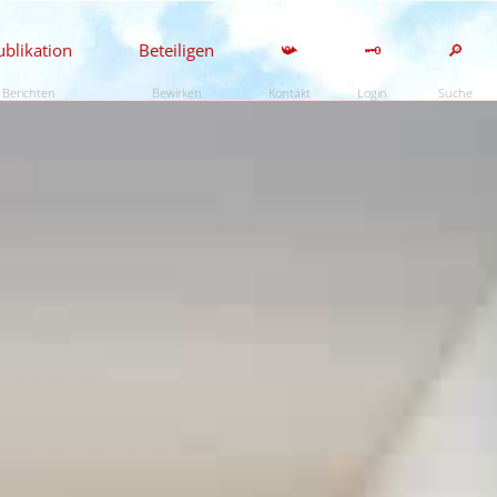
ublikation
Beteiligen
📯
🗝️
🔎
Berichten
Bewirken
Kontakt
Login
Suche