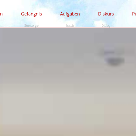
en
Gefängnis
Aufgaben
Diskurs
P
ät
Seelsorge
Justiz
Dialog