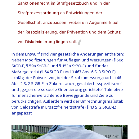
Sanktionenrecht im Strafgesetzbuch und in der
Strafprozessordnung an Entwicklungen der
Gesellschaft anzupassen, wobei ein Augenmerk auf
der Resozialisierung, der Prävention und dem Schutz
vor Diskriminierung liegen soll.
In dem Entwurf sind vier gesetzliche Änderungen enthalten:
Neben Modifizierungen für Auflagen und Weisungen (§ 56c
StGB-E, § 59a StGB-E und § 153a StPO-E) und für das
Maßregelrecht (§ 64 StGB-E und § 463 Abs. 6 S. 3 StPO-E)
schlägt der Entwurf vor, bei der Strafzumessung nach § 46
Abs. 2 S. 2 StGB-E in Zukunft auch „geschlechtsspezifische“
und „gegen die sexuelle Orientierung gerichtete“ Tatmotive
für menschenverachtende Beweggründe und Ziele zu
berücksichtigen. Außerdem wird der Umrechnungsmaßstab
von Geldstrafe in Ersatzfreiheitsstrafe (§ 43 S. 2 StGB-E)
angepasst.