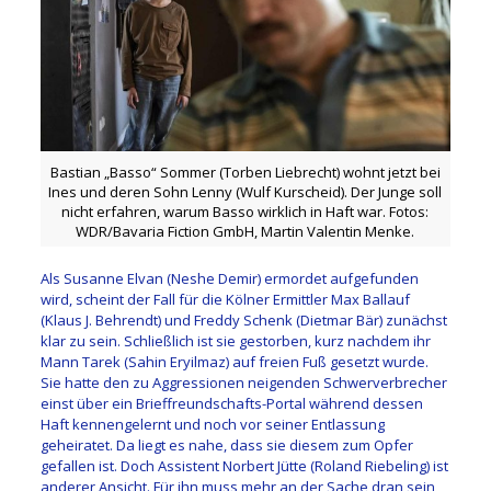
Bastian „Basso“ Sommer (Torben Liebrecht) wohnt jetzt bei
Ines und deren Sohn Lenny (Wulf Kurscheid). Der Junge soll
nicht erfahren, warum Basso wirklich in Haft war. Fotos:
WDR/Bavaria Fiction GmbH, Martin Valentin Menke.
Als Susanne Elvan (Neshe Demir) ermordet aufgefunden
wird, scheint der Fall für die Kölner Ermittler Max Ballauf
(Klaus J. Behrendt) und Freddy Schenk (Dietmar Bär) zunächst
klar zu sein. Schließlich ist sie gestorben, kurz nachdem ihr
Mann Tarek (Sahin Eryilmaz) auf freien Fuß gesetzt wurde.
Sie hatte den zu Aggressionen neigenden Schwerverbrecher
einst über ein Brieffreundschafts-Portal während dessen
Haft kennengelernt und noch vor seiner Entlassung
geheiratet. Da liegt es nahe, dass sie diesem zum Opfer
gefallen ist. Doch Assistent Norbert Jütte (Roland Riebeling) ist
anderer Ansicht. Für ihn muss mehr an der Sache dran sein,