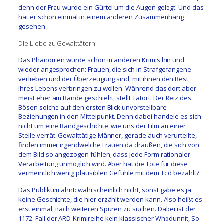
denn der Frau wurde ein Gürtel um die Augen gelegt. Und das
hat er schon einmal in einem anderen Zusammenhang
gesehen…
Die Liebe zu Gewalttätern
Das Phänomen wurde schon in anderen Krimis hin und
wieder angesprochen: Frauen, die sich in Strafgefangene
verlieben und der Überzeugung sind, mit ihnen den Rest
ihres Lebens verbringen zu wollen. Während das dort aber
meist eher am Rande geschieht, stellt Tatort: Der Reiz des
Bösen solche auf den ersten Blick unvorstellbare
Beziehungen in den Mittelpunkt. Denn dabei handele es sich
nicht um eine Randgeschichte, wie uns der Film an einer
Stelle verrät. Gewalttätige Männer, gerade auch verurteilte,
finden immer irgendwelche Frauen da draußen, die sich von
dem Bild so angezogen fühlen, dass jede Form rationaler
Verarbeitung unmöglich wird. Aber hat die Tote für diese
vermeintlich wenig plausiblen Gefühle mit dem Tod bezahlt?
Das Publikum ahnt: wahrscheinlich nicht, sonst gäbe es ja
keine Geschichte, die hier erzählt werden kann. Also heißt es
erst einmal, nach weiteren Spuren zu suchen. Dabei ist der
1172. Fall der ARD-Krimireihe kein klassischer Whodunnit, So