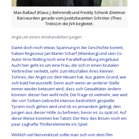
Max Ballauf (Klaus J. Behrendt) und Freddy Schenk (Dietmar
Bär) wurden gerade vom Justitzbeamten Schröter (Theo
Trebs) in die JVA begleitet.
Angst um einen misshandelten Jungen
Damit doch noch etwas Spannung in die Geschichte kommt,
haben Regisseur Jan Martin Scharf (Weinberg) und sein Co-
Autor Arne Nolting noch eine Parallelhandlung eingebaut.
Auch hier geht es um eine Frau, die sich in einen brutalen
Verbrecher verliebt, sehr zum Missfallen ihres kleinen
Sohnes, der Angst vor dem Neuen hat. Aus gutem Grund, wie
sich bald herausstellt. Denn auch wenn an anderer Stelle
immer wieder beteuert wird, dass sich Gewalttäter ändern
können: dieser hier wohl nicht. Die Frage ist vielmehr, wie weit
der von Torben Liebrecht intensiv-bedrohlich gespielte
Tyrann noch gehen wird und ob es jemandem gelingt, den
Jungen aus dieser Hölle zu befreien, bevor es zu spät ist. Auf
diese Weise kommen bei Tatort: Der Reiz des Bösen noch ein
paar zaghafte Thrillerelemente ins Spiel.
Wirklich viel Nervenkitzel sollte man sich von dem Film