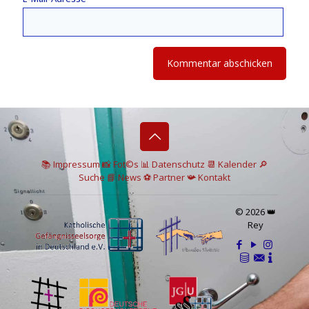
📚 I
mpressum
📸
Fot©s
📊
Datenschutz
📆 Kalender
🔎
Suche
📘 News
⚽
Partner
📯
Kontakt
© 2026 👑
Rey