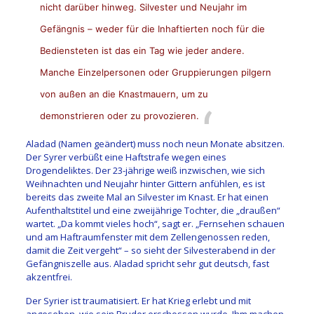
nicht darüber hinweg. Silvester und Neujahr im
Gefängnis – weder für die Inhaftierten noch für die
Bediensteten ist das ein Tag wie jeder andere.
Manche Einzelpersonen oder Gruppierungen pilgern
von außen an die Knastmauern, um zu
demonstrieren oder zu provozieren.
Aladad (Namen geändert) muss noch neun Monate absitzen.
Der Syrer verbüßt eine Haftstrafe wegen eines
Drogendeliktes. Der 23-jährige weiß inzwischen, wie sich
Weihnachten und Neujahr hinter Gittern anfühlen, es ist
bereits das zweite Mal an Silvester im Knast. Er hat einen
Aufenthaltstitel und eine zweijährige Tochter, die „draußen“
wartet. „Da kommt vieles hoch“, sagt er. „Fernsehen schauen
und am Haftraumfenster mit dem Zellengenossen reden,
damit die Zeit vergeht“ – so sieht der Silvesterabend in der
Gefängniszelle aus. Aladad spricht sehr gut deutsch, fast
akzentfrei.
Der Syrier ist traumatisiert. Er hat Krieg erlebt und mit
angesehen, wie sein Bruder erschossen wurde. Ihm machen