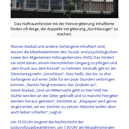
Das Haftraumfenster mit der Feinvergitterung. Inhaftierte
finden oft Wege, die doppelte Vergitterung „durchlässiger“ zu
machen.
Warum Aladad und andere Gefangene inhaftiert sind,
wissen die MitarbeiterInnen des Sozial- und psychologischen
sowie des Allgemeinen Vollzugsdienstes (AVD). Das hindert
sie nicht daran, einem menschlichen Umgang zu pflegen und
„den Druck aus dem Kessel“ zu nehmen. Deshalb gibt es am
Silvestertag mehr „Umschluss“. Dies heißt, das bis zu drei
Gefangene auf einer Zelle für ein paar Stunden verbringen
können. „Nachts fängt meistens das Grübeln an“,
meint Aladad. „Und um Mitternacht geht es hier heiß her.
Stühle werden an die Gitter geknallt und so manche Feingitter
werden heraus getreten“, berichtet er. „Klopapier wird gerne
angezündet, um ein Zeichen zu setzen. Manche wollen aber
auch lieber schlafen“, sagt er.
Um 19.30 Uhr beginnt die Nachtschicht der
JustizvollzugsbeamtInnen, um 7.30 Uhr am Neujahrsmorgen