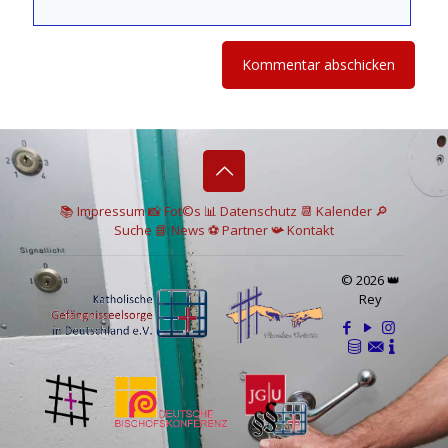
📚 I
mpressum
📸
Fot©s
📊
Datenschutz
📆 Kalender
🔎
Suche
📘 News
⚽
Partner
📯
Kontakt
© 2026 👑
Rey