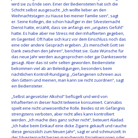
wird sie zu Ende sein. Einer der Bediensteten hat sich die
Schicht selbst ausgesucht. „Ich wollte lieber an den
Weihnachtstagen zu Hause bei meiner Familie sein“, sagt
er. Seine Kollegin, die schon häufiger in der Silvesternacht
Dienst hatte, erzählt, dass sie anfangs ein „ungutes Gefühl“
hatte. Es habe aber nie Stress mit den Inhaftierten gegeben,
im Gegenteil. Oft habe sich kurz vor dem Einschluss noch das
eine oder andere Gespräch ergeben. „Es menschelt Gott sei
Dank zwischen den Jahren“, berichtet sie. Gute Wünsche für
das neue Jahr werden ausgesprochen oder gar Dankesworte
gesagt. Aber das ist sehr selten geworden. Bedienstete
bekommen viel ab an Beleidigungen, besonders beim
nächtlichen Kontroll-Rundgang. „Gefangenen schreien aus
den Gittern und meinen, man kann sie nicht zuordnen“, sagt
ein Bediensteter.
„Selbst angesetzter Alkohol“ beflügelt und wird von
Inhaftierten in dieser Nacht teilweise konsumiert. Cannabis
spielt eine nicht unwesentliche Rolle. Beides ist im Gefängnis
strengstens verboten, aber nicht alles kann kontrolliert
werden. „Ich mache dies ganz sicher nicht“, beteuert Aladad.
„Ich habe beim Einkauf eine dicke Zigarre gekauft und rauche
diese genüsslich zum Neuen Jahr“, sagt er und schmunzelt. In
der Silvesternacht heizen mancherorts Einzelpersonen oder