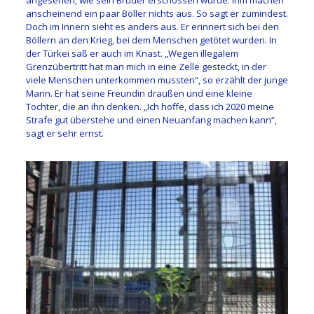
anscheinend ein paar Böller nichts aus. So sagt er zumindest.
Doch im Innern sieht es anders aus. Er erinnert sich bei den
Böllern an den Krieg, bei dem Menschen getötet wurden. In
der Türkei saß er auch im Knast. „Wegen illegalem
Grenzübertritt hat man mich in eine Zelle gesteckt, in der
viele Menschen unterkommen mussten“, so erzählt der junge
Mann. Er hat seine Freundin draußen und eine kleine
Tochter, die an ihn denken. „Ich hoffe, dass ich 2020 meine
Strafe gut überstehe und einen Neuanfang machen kann“,
sagt er sehr ernst.