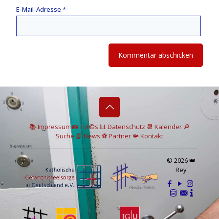
E-Mail-Adresse
*
📚 I
mpressum
📸
Fot©s
📊
Datenschutz
📆 Kalender
🔎
Suche
📘 News
⚽
Partner
📯
Kontakt
© 2026 👑
Rey