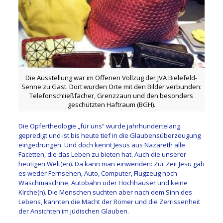
Die Ausstellung war im Offenen Vollzug der JVA Bielefeld-
Senne zu Gast. Dort wurden Orte mit den Bilder verbunden:
Telefonschließfächer, Grenzzaun und den besonders
geschützten Haftraum (BGH).
Die Opfertheologie „für uns“ wurde jahrhundertelang
gepredigt und ist bis heute tief in die Glaubensüberzeugung
eingedrungen. Und doch kennt Jesus aus Nazareth alle
Facetten, die das Leben zu bieten hat. Auch die unserer
heutigen Welt(en). Da kann man einwenden: Zur Zeit Jesu gab
es weder Fernsehen, Auto, Computer, Flugzeug noch
Waschmaschine, Autobahn oder Hochhäuser und keine
Kirche(n). Die Menschen suchten aber nach dem Sinn des
Lebens, kannten die Macht der Römer und die Zerrissenheit
der Ansichten im jüdischen Glauben.