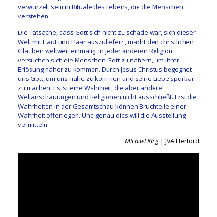
verwurzelt sein in Rituale des Lebens, die die Menschen
verstehen.
Die Tatsache, dass Gott sich nicht zu schade war, sich dieser
Welt mit Haut und Haar auszuliefern, macht den christlichen
Glauben weltweit einmalig. In jeder anderen Religion
versuchen sich die Menschen Gott zu nähern, um ihrer
Erlösung näher zu kommen. Durch Jesus Christus begegnet
uns Gott, um uns nahe zu kommen und seine Liebe spürbar
zu machen. Es ist eine Wahrheit, die aber andere
Weltanschauungen und Religionen nicht ausschließt. Erst die
Wahrheiten in der Gesamtschau können Bruchteile einer
Wahrheit offenlegen. Und genau dies will die Ausstellung
vermitteln.
Michael King
| JVA Herford