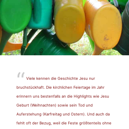
Viele kennen die Geschichte Jesu nur
bruchstückhaft. Die kirchlichen Feiertage im Jahr
erinnern uns bestenfalls an die Highlights wie Jesu
Geburt (Weihnachten) sowie sein Tod und
Auferstehung (Karfreitag und Ostern). Und auch da
fehlt oft der Bezug, weil die Feste größtenteils ohne