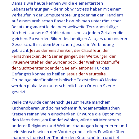
Damals wie heute kennen wir die elementarsten
Lebenserfahrungen – denn ob wir Stress haben mit einem
Verkäufer in der Computerabteilung oder mit den Händlern
auf einem arabischen Basar bzw. ob man unter römischer
Besatzungsmacht leidet oder weltweite Terroranschläge
fürchtet… unsere Gefühle dabei sind zu jedem Zeitalter die
gleichen. So werden Bilder des heutigen Alltages und unserer
Gesellschaft mit dem Menschen „Jesus“ in Verbindung
gebracht:
Jesus der Einschenker, der Chauffeur, der
Feinschmecker, der Szenengänger, der Weltbürger, der
Frauenversteher, der Sündenbock, der Weihnachtsmuffel,
der Suchtberater oder der Seelenklempner
. Für das
Gefängnis könnte es heißen:
Jesus der Verurteilte
.
Grundlage hierfür bilden biblische Textstellen. 43 Motive
werden plakativ an unterschiedlichsten Orten in Szene
gesetzt.
Vielleicht würde der Mensch „Jesus“ heute manchem
Kirchenoberen und so manchem in fundamentalistischen
Kreisen reinen Wein einschenken. Er würde die Option mit
den Menschen „am Rande“ wählen, würde mit Menschen
anderer Religionen und Weltanschauungen kooperieren und
sein Mensch-sein in den Vordergrund stellen. Er würde über
manches liturgischen Theater den Kopf schütteln und tief