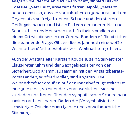
ewigen Spiel der freien Natur verbindet“, sinniert Diakon
Coetsier. „Sein Reiz“, erweitert Pfarrer Leipold, „besteht
neben dem Fakt, dass er von Inhaftierten gebaut ist, auch im
Gegensatz von freigefallenem Schnee und den starren
Gefängnismauern und ist ein Bild von der inneren Not und
Sehnsucht in uns Menschen nach Freiheit, vor allem an
einem Ort wie diesem in der Corona-Pandemie“. Bleibt sicher
die spannende Frage: Gibt es dieses Jahr noch eine weiße
Weihnachten? Nichtdestotrotz wird Weihnachten gefeiert.
Auch der Anstaltsleiter Karsten Koudela, sein Stellvertreter
Claus-Peter Mihm und der Sachgebietsleiter von der
Sicherheit, Udo Kramm, zusammen mit den Anstaltsbeirats-
Vorsitzenden, Winfried Möller, sind angetan. „Die
Weihnachtsfeier draußen auf den Innenhof zu gestalten ist
eine gute Idee“, so einer der Verantwortlichen. Sie sind
zufrieden und freuen über den sympathischen Schneemann.
Inmitten auf dem harten Boden der JVA symbolisiert er
schwieriger Zeit eine ermutigende und vorweihnachtliche
Stimmung.