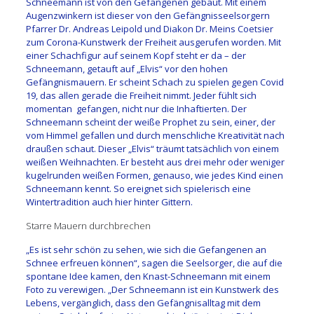
Schneemann ist von den Gefangenen gebaut. Mit einem
Augenzwinkern ist dieser von den Gefängnisseelsorgern
Pfarrer Dr. Andreas Leipold und Diakon Dr. Meins Coetsier
zum Corona-Kunstwerk der Freiheit ausgerufen worden. Mit
einer Schachfigur auf seinem Kopf steht er da – der
Schneemann, getauft auf „Elvis“ vor den hohen
Gefängnismauern. Er scheint Schach zu spielen gegen Covid
19, das allen gerade die Freiheit nimmt. Jeder fühlt sich
momentan gefangen, nicht nur die Inhaftierten. Der
Schneemann scheint der weiße Prophet zu sein, einer, der
vom Himmel gefallen und durch menschliche Kreativität nach
draußen schaut. Dieser „Elvis“ träumt tatsächlich von einem
weißen Weihnachten. Er besteht aus drei mehr oder weniger
kugelrunden weißen Formen, genauso, wie jedes Kind einen
Schneemann kennt. So ereignet sich spielerisch eine
Wintertradition auch hier hinter Gittern.
Starre Mauern durchbrechen
„Es ist sehr schön zu sehen, wie sich die Gefangenen an
Schnee erfreuen können“, sagen die Seelsorger, die auf die
spontane Idee kamen, den Knast-Schneemann mit einem
Foto zu verewigen. „Der Schneemann ist ein Kunstwerk des
Lebens, vergänglich, dass den Gefängnisalltag mit dem