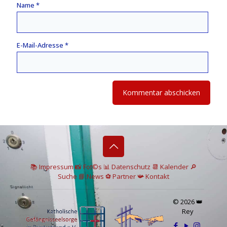
Name
*
E-Mail-Adresse
*
📚 I
mpressum
📸
Fot©s
📊
Datenschutz
📆 Kalender
🔎
Suche
📘 News
⚽
Partner
📯
Kontakt
© 2026 👑
Rey