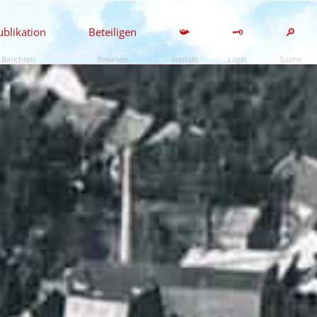
ublikation
Beteiligen
📯
🗝️
🔎
Berichten
Bewirken
Kontakt
Login
Suche