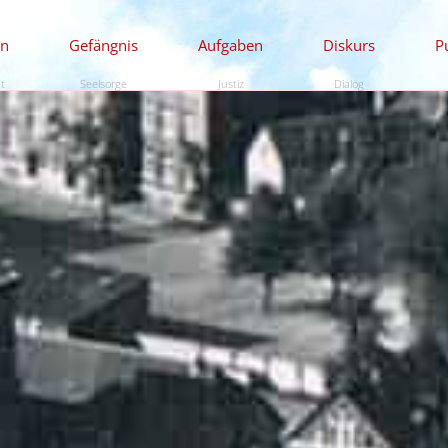
en
Gefängnis
Aufgaben
Diskurs
P
ät
Seelsorge
Justiz
Dialog