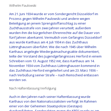
Wilhelm Paulowski
Am 21. Juni 1934 wurde er vom Sondergericht Düsseldorf im
Prozess gegen Wilhelm Paulowski und andere wegen
Beteiligung an jenem Sprengstoffanschlag zu einer
Zuchthausstrafe von zwei Jahren verurteilt; außerdem
wurden ihm die bürgerlichen Ehrenrechte auf die Dauer von
fünf Jahren aberkannt. Vermutlich vom Gefängnis Düsseldorf
aus wurde Karthaus am 4. Juli 1934 in das Zuchthaus
Lüttringhausen überführt. Wie die nach 1945 über Wilhelm
Karthaus angelegte Wiedergutmachungsakte dokumentiert,
teilte der Vorstand des Jugendgefängnisses Herford in einem
Schreiben vom 13. August 1952 mit, dass Karthaus am 14.
November 1934 vom Zuchthaus Lüttringhausen kommend in
das Zuchthaus Herford eingeliefert und am 23. März 1936 –
nach Verbüßung seiner Strafe – nach Remscheid entlassen
worden sei.
Nach Haftentlassung Verfolgung
Auch in den Jahren nach seiner Haftentlassung wurde
Karthaus von den Nationalsozialisten verfolgt: Im Rahmen
einer von der Geheimen Staatspolizei (Gestapo)
durchgeführten „Sonderaktion gegen die KPD“ wurde er am