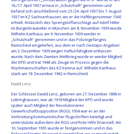
16./17. April 1937 erneut in „Schutzhaft“ genommen und
befand sich anschließend vom 23./24. April 1937 bis 7. August
1937 im KZ Sachsenhausen, wo er die Häftlingsnummer 1360
erhielt. Anlässlich des Sprengstoffanschlags auf Adolf Hitler
im Bürgerbräukeller in München am 8. November 1939 wurde
Wilhelm Karthaus am 9. November 1939 wieder in
„Schutzhaft“ genommen und in das Polizeigefängnis
Remscheid eingeliefert, aus dem er nach Gestapo-Angaben
am 2. Dezember 1939 wegen Haftunfähigkeit entlassen
wurde. Nach dem Zweiten Weltkrieg wurde er wieder Mitglied
der KPD und trat 1948 als Zeuge im Prozess gegen die
Wachmannschaften des KZ Kemna auf. Wilhelm Karthaus
starb am 18. Dezember 1962 in Remscheid.
Ewald Lenz
Der Schlosser Ewald Lenz, geboren am 27. Dezember 1896 in
Lüttringhausen, war ab 1918 Mitglied der KPD und wurde
später auch Mitglied der Revolutionären
Gewerkschaftsopposition (RGO). 1934 war er an der
Verbreitung kommunistischer Flugschriften beteiligt und
unterstützte außerdem die RGO und Rote Hilfe finanziell. Am
10. September 1935 wurde er festgenommen und in das
Polizeigefängnis Wuppertal eingeliefert, wo er misshandelt