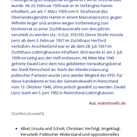
wurde. Ab 20. Februar 1936 war er im Gefängnis Hamm
inhaftiert, um am 7. März 1936 vom II. Strafsenat des
Oberlandesgerichts Hamm in einem Massenprozess gegen
Wilhelm Anger und andere wegen Vorbereitung zum
Hochverrat zu einer Zuchthausstrafe von drei Jahren
verurteilt zu werden (Az.: 6 O.Js. 555/35). Diese Strafe musste
Lenz ab dem 3. Februar 1937 im Zuchthaus Herford
verbüßen. Anschließend war er ab dem 28. Juli 1937 im
Zuchthaus Lüttringhausen inhaftiert; dort wurde er am 2. Juli
1938 vorzeitig aus der Haft entlassen. Ab Mitte Mai 1945
gehörte Ewald Lenz dem neu gebildeten Verwaltungsbeirat
der Stadt Remscheid an. Nach der Wiederzulassung
politischer Parteien wurde Lenz wieder Mitglied der KPD. Für
diese kandidierte er bei der Gemeindewahl in Remscheid
vom 13. Oktober 1946, ohne jedoch gewählt zu werden. Ewald
Lenz starb am 5. Juni 1962 in Remscheid-Lüttringhausen.
Aus:
waterboells.de
Quellen (Auswahl)
Albel, Ursula und Schott, Christian: Verfolgt, Angeklagt,
Verurteilt. Politischer Widerstand und oppositionelles