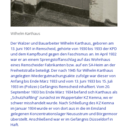
Wilhelm Karthaus
Der Walzer und Bauarbeiter Wilhelm Karthaus, geboren am
13. Juni 1901 in Remscheid, gehörte von 1930 bis 1933 der KPD
und dem Kampfbund gegen den Faschismus an. Im April 1932
war er an einem Sprengstoffanschlag auf das Wohnhaus
eines Remscheider Fabrikanten bzw. auf ein SA-Heim an der
Freiheitstraße beteiligt. Der nach 1945 für Wilhelm Karthaus
angelegten Wiedergutmachungsakte zufolge war dieser von
Anfang bis Ende März 1933 und vom 13. Juni 1933 bis 15. Juli
1933 im (Polizei-) Gefängnis Remscheid inhaftiert. Vom 20.
September 1933 bis Ende März 1934 befand sich Karthaus als
„Schutzhäftling“ zunächst im Wuppertaler KZ Kemna, wo er
schwer misshandelt wurde. Nach Schließung des KZ Kemna
im Januar 1934 wurde er von dort aus in die im Emsland
gelegenen Konzentrationslager Neusustrum und Börgermoor
überstellt. Anschließend war er im Gefängnis Düsseldorf in
Haft.