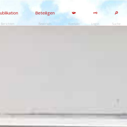
ublikation
Beteiligen
📯
🗝️
🔎
Berichten
Bewirken
Kontakt
Login
Suche