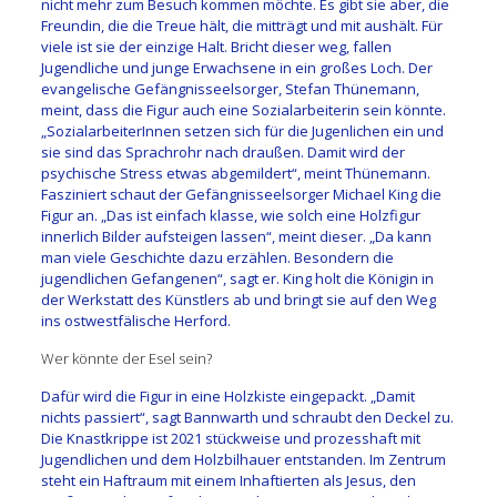
nicht mehr zum Besuch kommen möchte. Es gibt sie aber, die
Freundin, die die Treue hält, die mitträgt und mit aushält. Für
viele ist sie der einzige Halt. Bricht dieser weg, fallen
Jugendliche und junge Erwachsene in ein großes Loch. Der
evangelische Gefängnisseelsorger, Stefan Thünemann,
meint, dass die Figur auch eine Sozialarbeiterin sein könnte.
„SozialarbeiterInnen setzen sich für die Jugenlichen ein und
sie sind das Sprachrohr nach draußen. Damit wird der
psychische Stress etwas abgemildert“, meint Thünemann.
Fasziniert schaut der Gefängnisseelsorger Michael King die
Figur an. „Das ist einfach klasse, wie solch eine Holzfigur
innerlich Bilder aufsteigen lassen“, meint dieser. „Da kann
man viele Geschichte dazu erzählen. Besondern die
jugendlichen Gefangenen“, sagt er. King holt die Königin in
der Werkstatt des Künstlers ab und bringt sie auf den Weg
ins ostwestfälische Herford.
Wer könnte der Esel sein?
Dafür wird die Figur in eine Holzkiste eingepackt. „Damit
nichts passiert“, sagt Bannwarth und schraubt den Deckel zu.
Die Knastkrippe ist 2021 stückweise und prozesshaft mit
Jugendlichen und dem Holzbilhauer entstanden. Im Zentrum
steht ein Haftraum mit einem Inhaftierten als Jesus, den