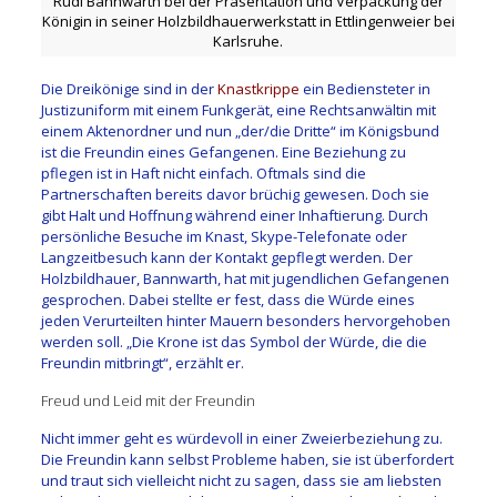
Rudi Bannwarth bei der Präsentation und Verpackung der
Königin in seiner Holzbildhauerwerkstatt in Ettlingenweier bei
Karlsruhe.
Die Dreikönige sind in der
Knastkrippe
ein Bediensteter in
Justizuniform mit einem Funkgerät, eine Rechtsanwältin mit
einem Aktenordner und nun „der/die Dritte“ im Königsbund
ist die Freundin eines Gefangenen. Eine Beziehung zu
pflegen ist in Haft nicht einfach. Oftmals sind die
Partnerschaften bereits davor brüchig gewesen. Doch sie
gibt Halt und Hoffnung während einer Inhaftierung. Durch
persönliche Besuche im Knast, Skype-Telefonate oder
Langzeitbesuch kann der Kontakt gepflegt werden. Der
Holzbildhauer, Bannwarth, hat mit jugendlichen Gefangenen
gesprochen. Dabei stellte er fest, dass die Würde eines
jeden Verurteilten hinter Mauern besonders hervorgehoben
werden soll. „Die Krone ist das Symbol der Würde, die die
Freundin mitbringt“, erzählt er.
Freud und Leid mit der Freundin
Nicht immer geht es würdevoll in einer Zweierbeziehung zu.
Die Freundin kann selbst Probleme haben, sie ist überfordert
und traut sich vielleicht nicht zu sagen, dass sie am liebsten