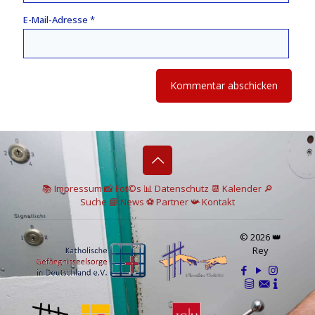
E-Mail-Adresse
*
📚 I
mpressum
📸
Fot©s
📊
Datenschutz
📆 Kalender
🔎
Suche
📘 News
⚽
Partner
📯
Kontakt
© 2026 👑
Rey