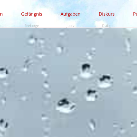
en
Gefängnis
Aufgaben
Diskurs
P
ät
Seelsorge
Justiz
Dialog