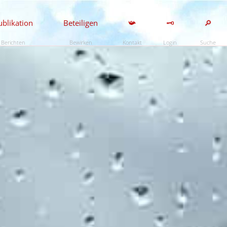
ublikation
Beteiligen
📯
🗝️
🔎
Berichten
Bewirken
Kontakt
Login
Suche