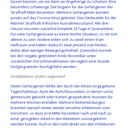
lassen können, um sie dann an Angehörige zu schicken. Eine
besonders schwierige Zeit begann für die Gefangenen der
Strafhaft Mitte November. Mehrere Gefangenen wurden
positiv auf das Corona-Virus getestet. Dies bedeutete für die
Männer Strafhaft 4 Wochen Ausnahmezustand. Alle drei
Häuser mussten zunächst komplett 14 Tage in Quarantäne.
Für viele Gefangene war es keine leichte Situation, so mit sich
alleine zu sein. Andere teilen sich zu zweit einen 9 qm
Haftraum und hatten dadurch zwar jemand zum Reden,
dafür aber weniger Bewegungsfreiheit. Zumindest konnte
bei den negativ getesteten Ende November unter
zusätzlichen Vorsichtsmaßnamen die täglich eine Stunde
Hofgang wieder durchgeführt werden.
Anstaltsleben anders organisiert
Vielen Gefangenen fehlte der durch die Arbeit vorgegebene
Tagesrhythmus. Auch die Aufschlusszeiten, in denen sonst
gemeinsam gekocht oder Karten gespielt wird, mussten für
mehrere Wochen entfallen. Mehrere Reihentestungen
brachten danach immer wieder einzelne Infektionen zum
Vorschein, so dass erst Mitte Dezember nach und nach zu
einer geregelten Arbeit in den Betrieben zurückgekehrt
werden konnte. Auch in den nicht direkt von den Infektionen