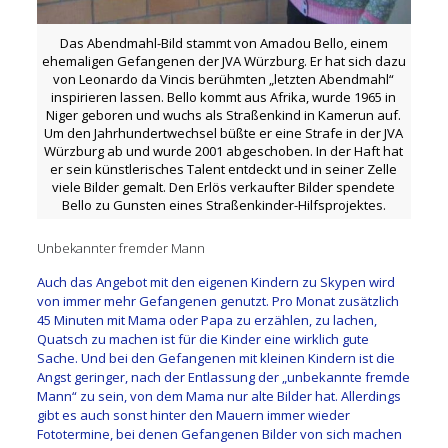
Das Abendmahl-Bild stammt von Amadou Bello, einem
ehemaligen Gefangenen der JVA Würzburg. Er hat sich dazu
von Leonardo da Vincis berühmten „letzten Abendmahl“
inspirieren lassen. Bello kommt aus Afrika, wurde 1965 in
Niger geboren und wuchs als Straßenkind in Kamerun auf.
Um den Jahrhundertwechsel büßte er eine Strafe in der JVA
Würzburg ab und wurde 2001 abgeschoben. In der Haft hat
er sein künstlerisches Talent entdeckt und in seiner Zelle
viele Bilder gemalt. Den Erlös verkaufter Bilder spendete
Bello zu Gunsten eines Straßenkinder-Hilfsprojektes.
Unbekannter fremder Mann
Auch das Angebot mit den eigenen Kindern zu Skypen wird
von immer mehr Gefangenen genutzt. Pro Monat zusätzlich
45 Minuten mit Mama oder Papa zu erzählen, zu lachen,
Quatsch zu machen ist für die Kinder eine wirklich gute
Sache. Und bei den Gefangenen mit kleinen Kindern ist die
Angst geringer, nach der Entlassung der „unbekannte fremde
Mann“ zu sein, von dem Mama nur alte Bilder hat. Allerdings
gibt es auch sonst hinter den Mauern immer wieder
Fototermine, bei denen Gefangenen Bilder von sich machen