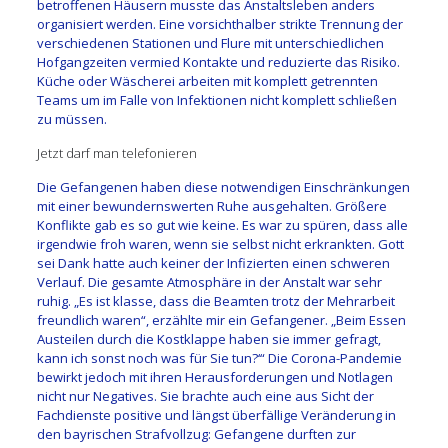
betroffenen Häusern musste das Anstaltsleben anders
organisiert werden. Eine vorsichthalber strikte Trennung der
verschiedenen Stationen und Flure mit unterschiedlichen
Hofgangzeiten vermied Kontakte und reduzierte das Risiko.
Küche oder Wäscherei arbeiten mit komplett getrennten
Teams um im Falle von Infektionen nicht komplett schließen
zu müssen.
Jetzt darf man telefonieren
Die Gefangenen haben diese notwendigen Einschränkungen
mit einer bewundernswerten Ruhe ausgehalten. Größere
Konflikte gab es so gut wie keine. Es war zu spüren, dass alle
irgendwie froh waren, wenn sie selbst nicht erkrankten. Gott
sei Dank hatte auch keiner der Infizierten einen schweren
Verlauf. Die gesamte Atmosphäre in der Anstalt war sehr
ruhig. „Es ist klasse, dass die Beamten trotz der Mehrarbeit
freundlich waren“, erzählte mir ein Gefangener. „Beim Essen
Austeilen durch die Kostklappe haben sie immer gefragt‚
kann ich sonst noch was für Sie tun?‘“ Die Corona-Pandemie
bewirkt jedoch mit ihren Herausforderungen und Notlagen
nicht nur Negatives. Sie brachte auch eine aus Sicht der
Fachdienste positive und längst überfällige Veränderung in
den bayrischen Strafvollzug: Gefangene durften zur