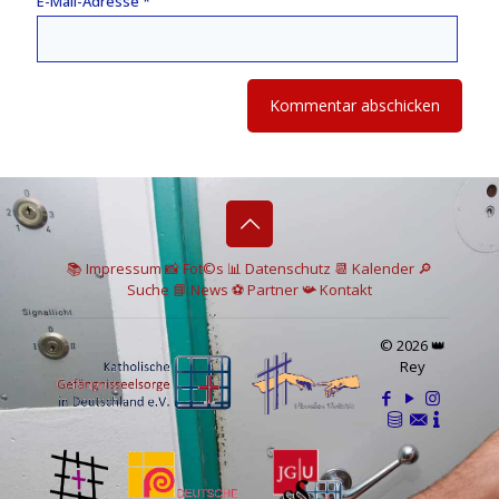
E-Mail-Adresse
*
📚 I
mpressum
📸
Fot©s
📊
Datenschutz
📆 Kalender
🔎
Suche
📘 News
⚽
Partner
📯
Kontakt
© 2026 👑
Rey