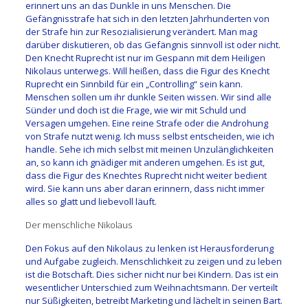
erinnert uns an das Dunkle in uns Menschen. Die
Gefängnisstrafe hat sich in den letzten Jahrhunderten von
der Strafe hin zur Resozialisierung verändert. Man mag
darüber diskutieren, ob das Gefängnis sinnvoll ist oder nicht.
Den Knecht Ruprecht ist nur im Gespann mit dem Heiligen
Nikolaus unterwegs. Will heißen, dass die Figur des Knecht
Ruprecht ein Sinnbild für ein „Controlling“ sein kann.
Menschen sollen um ihr dunkle Seiten wissen. Wir sind alle
Sünder und doch ist die Frage, wie wir mit Schuld und
Versagen umgehen. Eine reine Strafe oder die Androhung
von Strafe nutzt wenig. Ich muss selbst entscheiden, wie ich
handle. Sehe ich mich selbst mit meinen Unzulänglichkeiten
an, so kann ich gnädiger mit anderen umgehen. Es ist gut,
dass die Figur des Knechtes Ruprecht nicht weiter bedient
wird. Sie kann uns aber daran erinnern, dass nicht immer
alles so glatt und liebevoll läuft.
Der menschliche Nikolaus
Den Fokus auf den Nikolaus zu lenken ist Herausforderung
und Aufgabe zugleich. Menschlichkeit zu zeigen und zu leben
ist die Botschaft. Dies sicher nicht nur bei Kindern. Das ist ein
wesentlicher Unterschied zum Weihnachtsmann. Der verteilt
nur Süßigkeiten, betreibt Marketing und lächelt in seinen Bart.