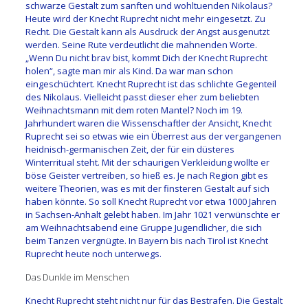
schwarze Gestalt zum sanften und wohltuenden Nikolaus?
Heute wird der Knecht Ruprecht nicht mehr eingesetzt. Zu
Recht. Die Gestalt kann als Ausdruck der Angst ausgenutzt
werden. Seine Rute verdeutlicht die mahnenden Worte.
„Wenn Du nicht brav bist, kommt Dich der Knecht Ruprecht
holen“, sagte man mir als Kind. Da war man schon
eingeschüchtert. Knecht Ruprecht ist das schlichte Gegenteil
des Nikolaus. Vielleicht passt dieser eher zum beliebten
Weihnachtsmann mit dem roten Mantel? Noch im 19.
Jahrhundert waren die Wissenschaftler der Ansicht, Knecht
Ruprecht sei so etwas wie ein Überrest aus der vergangenen
heidnisch-germanischen Zeit, der für ein düsteres
Winterritual steht. Mit der schaurigen Verkleidung wollte er
böse Geister vertreiben, so hieß es. Je nach Region gibt es
weitere Theorien, was es mit der finsteren Gestalt auf sich
haben könnte. So soll Knecht Ruprecht vor etwa 1000 Jahren
in Sachsen-Anhalt gelebt haben. Im Jahr 1021 verwünschte er
am Weihnachtsabend eine Gruppe Jugendlicher, die sich
beim Tanzen vergnügte. In Bayern bis nach Tirol ist Knecht
Ruprecht heute noch unterwegs.
Das Dunkle im Menschen
Knecht Ruprecht steht nicht nur für das Bestrafen. Die Gestalt