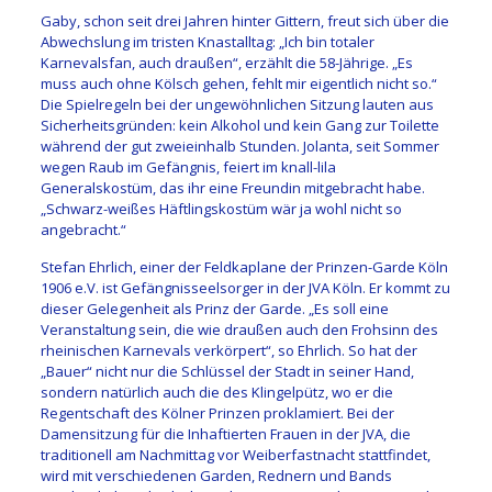
Gaby, schon seit drei Jahren hinter Gittern, freut sich über die
Abwechslung im tristen Knastalltag: „Ich bin totaler
Karnevalsfan, auch draußen“, erzählt die 58-Jährige. „Es
muss auch ohne Kölsch gehen, fehlt mir eigentlich nicht so.“
Die Spielregeln bei der ungewöhnlichen Sitzung lauten aus
Sicherheitsgründen: kein Alkohol und kein Gang zur Toilette
während der gut zweieinhalb Stunden. Jolanta, seit Sommer
wegen Raub im Gefängnis, feiert im knall-lila
Generalskostüm, das ihr eine Freundin mitgebracht habe.
„Schwarz-weißes Häftlingskostüm wär ja wohl nicht so
angebracht.“
Stefan Ehrlich, einer der Feldkaplane der Prinzen-Garde Köln
1906 e.V. ist Gefängnisseelsorger in der JVA Köln. Er kommt zu
dieser Gelegenheit als Prinz der Garde. „Es soll eine
Veranstaltung sein, die wie draußen auch den Frohsinn des
rheinischen Karnevals verkörpert“, so Ehrlich. So hat der
„Bauer“ nicht nur die Schlüssel der Stadt in seiner Hand,
sondern natürlich auch die des Klingelpütz, wo er die
Regentschaft des Kölner Prinzen proklamiert. Bei der
Damensitzung für die Inhaftierten Frauen in der JVA, die
traditionell am Nachmittag vor Weiberfastnacht stattfindet,
wird mit verschiedenen Garden, Rednern und Bands