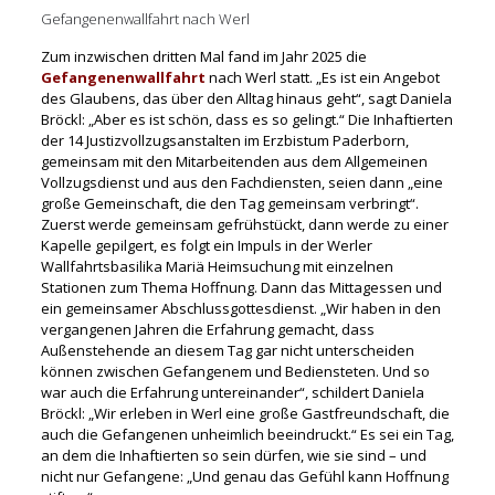
Gefangenenwallfahrt nach Werl
Zum inzwischen dritten Mal fand im Jahr 2025 die
Gefangenenwallfahrt
nach Werl statt. „Es ist ein Angebot
des Glaubens, das über den Alltag hinaus geht“, sagt Daniela
Bröckl: „Aber es ist schön, dass es so gelingt.“ Die Inhaftierten
der 14 Justizvollzugsanstalten im Erzbistum Paderborn,
gemeinsam mit den Mitarbeitenden aus dem Allgemeinen
Vollzugsdienst und aus den Fachdiensten, seien dann „eine
große Gemeinschaft, die den Tag gemeinsam verbringt“.
Zuerst werde gemeinsam gefrühstückt, dann werde zu einer
Kapelle gepilgert, es folgt ein Impuls in der Werler
Wallfahrtsbasilika Mariä Heimsuchung mit einzelnen
Stationen zum Thema Hoffnung. Dann das Mittagessen und
ein gemeinsamer Abschlussgottesdienst. „Wir haben in den
vergangenen Jahren die Erfahrung gemacht, dass
Außenstehende an diesem Tag gar nicht unterscheiden
können zwischen Gefangenem und Bediensteten. Und so
war auch die Erfahrung untereinander“, schildert Daniela
Bröckl: „Wir erleben in Werl eine große Gastfreundschaft, die
auch die Gefangenen unheimlich beeindruckt.“ Es sei ein Tag,
an dem die Inhaftierten so sein dürfen, wie sie sind – und
nicht nur Gefangene: „Und genau das Gefühl kann Hoffnung