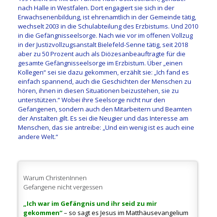
nach Halle in Westfalen. Dort engagiert sie sich in der
Erwachsenenbildung, ist ehrenamtlich in der Gemeinde tätig,
wechselt 2003 in die Schulabteilung des Erzbistums. Und 2010
in die Gefängnisseelsorge. Nach wie vor im offenen Vollzug
in der Justizvollzugsanstalt Bielefeld-Senne tätig, seit 2018
aber zu 50 Prozent auch als Diözesanbeauftragte für die
gesamte Gefängnisseelsorge im Erzbistum. Über „einen
Kollegen“ sei sie dazu gekommen, erzählt sie: „Ich fand es
einfach spannend, auch die Geschichten der Menschen zu
hören, ihnen in diesen Situationen beizustehen, sie zu
unterstützen.“ Wobei ihre Seelsorge nicht nur den
Gefangenen, sondern auch den Mitarbeitern und Beamten
der Anstalten gilt. Es sei die Neugier und das Interesse am
Menschen, das sie antreibe: „Und ein wenig ist es auch eine
andere Welt.“
Warum ChristenInnen
Gefangene nicht vergessen
„Ich war im Gefängnis und ihr seid zu mir
gekommen“
– so sagt es Jesus im Matthäusevangelium