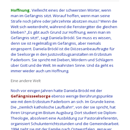
Hoffnung.
Vielleicht eines der schwersten Wörter, wenn
man im Gefängnis sitzt. Worauf hoffen, wenn man seine
Strafe noch Jahre oder Jahrzehnte absitzen muss? Wenn die
Welt sich weiterdreht, während die Fenstergitter die gleichen
bleiben? „Es gibt auch Grund zur Hoffnung, wenn man im
Gefängnis sitzt“, sagt Daniela Bröckl. Sie muss es wissen,
denn sie ist regelmäßig im Gefängnis, aber niemals
eingesperrt. Daniela Bröckl ist die Diözesanbeauftragte für
die Seelsorge in den Justizvollzugsanstalten im Erzbistum
Paderborn. Sie spricht mit Dieben, Mördern und Schlägern
über Gott und die Welt. Im wahrsten Sinne. Und da geht es
immer wieder auch um Hoffnung.
Eine andere Welt
Noch vor einigen Jahren hatte Daniela Bröckl mit der
Gefängnisseelsorge
ebenso wenige Berührungspunkte
wie mit dem Erzbistum Paderborn an sich. Im Grunde keine.
Die „ziemlich katholische Laufbahn“, von der sie spricht, hat
ihren Ursprung im Bistum Augsburg. Dort studiert sie Diplom-
Theologie, absolviert eine Ausbildung zur Pastoralreferentin,
organisiert Schulunterrichtsstunden und die Gemeindearbeit.
1994 zieht sie mit der Familie nach Ostwestfalen, genauer