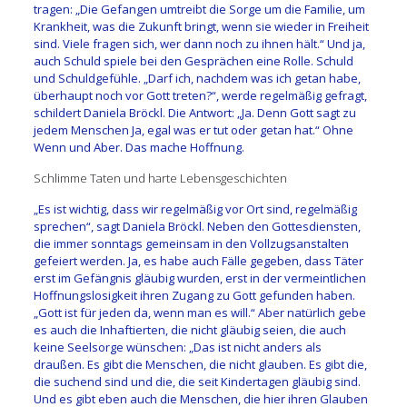
tragen: „Die Gefangen umtreibt die Sorge um die Familie, um
Krankheit, was die Zukunft bringt, wenn sie wieder in Freiheit
sind. Viele fragen sich, wer dann noch zu ihnen hält.“ Und ja,
auch Schuld spiele bei den Gesprächen eine Rolle. Schuld
und Schuldgefühle. „Darf ich, nachdem was ich getan habe,
überhaupt noch vor Gott treten?“, werde regelmäßig gefragt,
schildert Daniela Bröckl. Die Antwort: „Ja. Denn Gott sagt zu
jedem Menschen Ja, egal was er tut oder getan hat.“ Ohne
Wenn und Aber. Das mache Hoffnung.
Schlimme Taten und harte Lebensgeschichten
„Es ist wichtig, dass wir regelmäßig vor Ort sind, regelmäßig
sprechen“, sagt Daniela Bröckl. Neben den Gottesdiensten,
die immer sonntags gemeinsam in den Vollzugsanstalten
gefeiert werden. Ja, es habe auch Fälle gegeben, dass Täter
erst im Gefängnis gläubig wurden, erst in der vermeintlichen
Hoffnungslosigkeit ihren Zugang zu Gott gefunden haben.
„Gott ist für jeden da, wenn man es will.“ Aber natürlich gebe
es auch die Inhaftierten, die nicht gläubig seien, die auch
keine Seelsorge wünschen: „Das ist nicht anders als
draußen. Es gibt die Menschen, die nicht glauben. Es gibt die,
die suchend sind und die, die seit Kindertagen gläubig sind.
Und es gibt eben auch die Menschen, die hier ihren Glauben