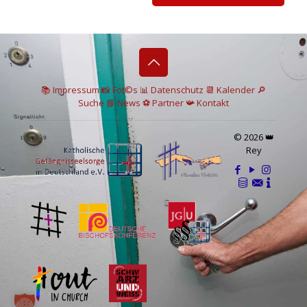
📚 I
mpressum
📸
Fot©s
📊
Datenschutz
📆 Kalender
🔎
Suche
📘 News
⚽
Partner
📯
Kontakt
© 2026 👑
Rey