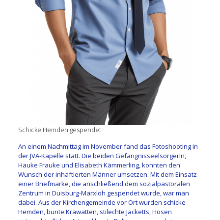
Schicke Hemden gespendet
An einem Nachmittag im November fand das Fotoshooting in
der JVA-Kapelle statt. Die beiden GefängnisseelsorgerIn,
Hauke Frauke und Elisabeth Kämmerling, konnten den
Wunsch der inhaftierten Männer umsetzen. Mit dem Einsatz
einer Briefmarke, die anschließend dem sozialpastoralen
Zentrum in Duisburg-Marxloh gespendet wurde, war man
dabei. Aus der Kirchengemeinde vor Ort wurden schicke
Hemden, bunte Krawatten, stilechte Jacketts, Hosen