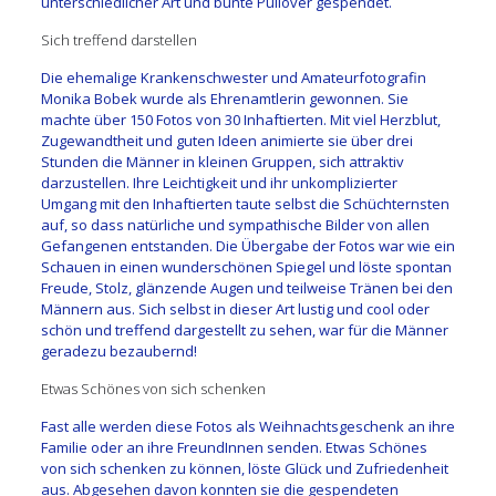
unterschiedlicher Art und bunte Pullover gespendet.
Sich treffend darstellen
Die ehemalige Krankenschwester und Amateurfotografin
Monika Bobek wurde als Ehrenamtlerin gewonnen. Sie
machte über 150 Fotos von 30 Inhaftierten. Mit viel Herzblut,
Zugewandtheit und guten Ideen animierte sie über drei
Stunden die Männer in kleinen Gruppen, sich attraktiv
darzustellen. Ihre Leichtigkeit und ihr unkomplizierter
Umgang mit den Inhaftierten taute selbst die Schüchternsten
auf, so dass natürliche und sympathische Bilder von allen
Gefangenen entstanden. Die Übergabe der Fotos war wie ein
Schauen in einen wunderschönen Spiegel und löste spontan
Freude, Stolz, glänzende Augen und teilweise Tränen bei den
Männern aus. Sich selbst in dieser Art lustig und cool oder
schön und treffend dargestellt zu sehen, war für die Männer
geradezu bezaubernd!
Etwas Schönes von sich schenken
Fast alle werden diese Fotos als Weihnachtsgeschenk an ihre
Familie oder an ihre FreundInnen senden. Etwas Schönes
von sich schenken zu können, löste Glück und Zufriedenheit
aus. Abgesehen davon konnten sie die gespendeten