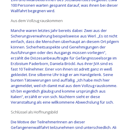
100 Personen warten gespannt darauf, was ihnen bei dieser
Wallfahrt begegnen wird.
Aus dem Vollzug rauskommen
Manche waren letztes Jahr bereits dabei: Zwei aus der
Sicherungsverwahrung beispielsweise aus Werl. „Es ist nicht
einfach, dass die Menschen überhaupt an diesem Ort pilgern
können. Sicherheitsaspekte und Genehmigungen der
Ausführungen oder des Ausgangs müssen vorliegen“,
erzählt die Diözesanbeauftragte für Gefängnisseelsorge im
Erzbistum Paderborn, Daniela Bröckl. Aus ihrer JVA sind es
fast 10 Teilnehmer. Einer von ihnen ist adrett ganz in weiß
gekleidet. Eine silberne Uhr trägt er am Handgelenk. Seine
bunten Tätowierungen sind auffällig. „Ich habe mich hier
angemeldet, weil ich damit mal aus dem Vollzug rauskomme.
Ich bin eigentlich gläubig und komme ursprünglich aus
Italien“, erzählt er von sich. Nüchtern sieht er diese
Veranstaltung als eine willkommene Abwechslung für sich.
Schlüssel als Hoffnungsbild
Die Motive der TeilnehmerInnen an dieser
Gefangenenwallfahrt teilzunehmen sind unterschiedlich. Ali