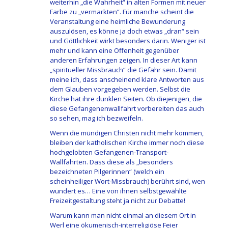
weiterhin „die Wahrheit“ in alten Formen mit neuer
Farbe zu „vermarkten“. Für manche scheint die
Veranstaltung eine heimliche Bewunderung
auszulösen, es könne ja doch etwas „dran“ sein
und Göttlichkeit wirkt besonders darin. Weniger ist
mehr und kann eine Offenheit gegenüber
anderen Erfahrungen zeigen. In dieser Art kann
„spiritueller Missbrauch“ die Gefahr sein. Damit
meine ich, dass anscheinend klare Antworten aus
dem Glauben vorgegeben werden. Selbst die
Kirche hat ihre dunklen Seiten. Ob diejenigen, die
diese Gefangenenwallfahrt vorbereiten das auch
so sehen, mag ich bezweifeln.
Wenn die mündigen Christen nicht mehr kommen,
bleiben der katholischen Kirche immer noch diese
hochgelobten Gefangenen-Transport-
Wallfahrten. Dass diese als „besonders
bezeichneten Pilgerinnen“ (welch ein
scheinheiliger Wort-Missbrauch) berührt sind, wen
wundert es… Eine von ihnen selbstgewählte
Freizeitgestaltung steht ja nicht zur Debatte!
Warum kann man nicht einmal an diesem Ort in
Werl eine ökumenisch-interreligiöse Feier