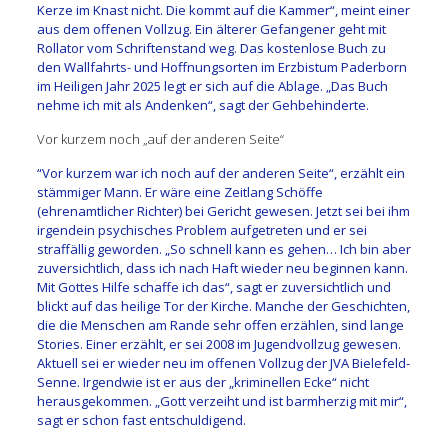
Kerze im Knast nicht. Die kommt auf die Kammer“, meint einer
aus dem offenen Vollzug. Ein älterer Gefangener geht mit
Rollator vom Schriftenstand weg. Das kostenlose Buch zu
den Wallfahrts- und Hoffnungsorten im Erzbistum Paderborn
im Heiligen Jahr 2025 legt er sich auf die Ablage. „Das Buch
nehme ich mit als Andenken“, sagt der Gehbehinderte.
Vor kurzem noch „auf der anderen Seite“
“Vor kurzem war ich noch auf der anderen Seite“, erzählt ein
stämmiger Mann. Er wäre eine Zeitlang Schöffe
(ehrenamtlicher Richter) bei Gericht gewesen. Jetzt sei bei ihm
irgendein psychisches Problem aufgetreten und er sei
straffällig geworden. „So schnell kann es gehen… Ich bin aber
zuversichtlich, dass ich nach Haft wieder neu beginnen kann.
Mit Gottes Hilfe schaffe ich das“, sagt er zuversichtlich und
blickt auf das heilige Tor der Kirche. Manche der Geschichten,
die die Menschen am Rande sehr offen erzählen, sind lange
Stories. Einer erzählt, er sei 2008 im Jugendvollzug gewesen.
Aktuell sei er wieder neu im offenen Vollzug der JVA Bielefeld-
Senne. Irgendwie ist er aus der „kriminellen Ecke“ nicht
herausgekommen. „Gott verzeiht und ist barmherzig mit mir“,
sagt er schon fast entschuldigend.