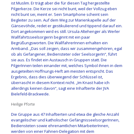
ist Muslim. Er trägt aber die für diesen Tag hergestellte
Pilgerkerze. Die Kerze sei nicht bunt, weil der Vollzug eben
nicht bunt sei, meint er. Sein Smartphone scheint sein
Begleiter zu sein. Auf dem Weg zur Marienkapelle auf der
Gänsevöhde, redet er gestikulierend und tippend darauf ein.
Dort angekommen wird es still. Ursula Altehenger als Werler
Wallfahrtsseelsorgerin beginnt mit ein paar
Begrüßungsworten. Die WallfahrerInnen erhalten ein
Armband. „Das soll zeigen, dass wir zusammengehören, egal
ob als Gefangener, Bediensteter oder SeelsorgerIn“, führt
sie aus. Es findet ein Austausch in Gruppen statt. Die
PilgerInnen teilen einander mit, welches Symbol ihnen in dem
ausgeteilten Hoffnungs-Heft am meisten entspricht. Das
Ergebnis, dass dies überwiegend der Schlüssel ist,
überrascht in diesem Kontext nicht. „Im Knast habe ich
allerdings keinen davon“, sagt eine Inhaftierte der JVA
Bielefeld-Brackwede.
Heilige Pforte
Die Gruppe aus 47 Inhaftierten und etwa die gleiche Anzahl
evangelischer und katholischer GefängnisseelsorgerInnen,
Bediensteten sowie ehrenamtlichen MitarbeiterInnen,
werden von einer Fahnen-Delegation mit dem