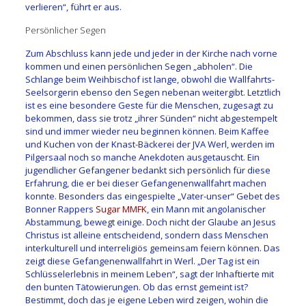
verlieren“, führt er aus.
Persönlicher Segen
Zum Abschluss kann jede und jeder in der Kirche nach vorne
kommen und einen persönlichen Segen „abholen“. Die
Schlange beim Weihbischof ist lange, obwohl die Wallfahrts-
Seelsorgerin ebenso den Segen nebenan weitergibt. Letztlich
ist es eine besondere Geste für die Menschen, zugesagt zu
bekommen, dass sie trotz „ihrer Sünden“ nicht abgestempelt
sind und immer wieder neu beginnen können. Beim Kaffee
und Kuchen von der Knast-Bäckerei der JVA Werl, werden im
Pilgersaal noch so manche Anekdoten ausgetauscht. Ein
jugendlicher Gefangener bedankt sich persönlich für diese
Erfahrung, die er bei dieser Gefangenenwallfahrt machen
konnte. Besonders das eingespielte „Vater-unser“ Gebet des
Bonner Rappers
Sugar MMFK
, ein Mann mit angolanischer
Abstammung, bewegt einige. Doch nicht der Glaube an Jesus
Christus ist alleine entscheidend, sondern dass Menschen
interkulturell und interreligiös gemeinsam feiern können. Das
zeigt diese Gefangenenwallfahrt in Werl. „Der Tag ist ein
Schlüsselerlebnis in meinem Leben“, sagt der Inhaftierte mit
den bunten Tätowierungen. Ob das ernst gemeint ist?
Bestimmt, doch das je eigene Leben wird zeigen, wohin die