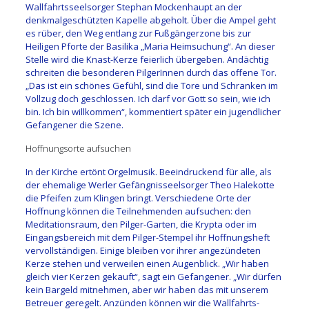
Wallfahrtsseelsorger Stephan Mockenhaupt an der
denkmalgeschützten Kapelle abgeholt. Über die Ampel geht
es rüber, den Weg entlang zur Fußgängerzone bis zur
Heiligen Pforte der Basilika „Maria Heimsuchung“. An dieser
Stelle wird die Knast-Kerze feierlich übergeben. Andächtig
schreiten die besonderen PilgerInnen durch das offene Tor.
„Das ist ein schönes Gefühl, sind die Tore und Schranken im
Vollzug doch geschlossen. Ich darf vor Gott so sein, wie ich
bin. Ich bin willkommen“, kommentiert später ein jugendlicher
Gefangener die Szene.
Hoffnungsorte aufsuchen
In der Kirche ertönt Orgelmusik. Beeindruckend für alle, als
der ehemalige Werler Gefängnisseelsorger Theo Halekotte
die Pfeifen zum Klingen bringt. Verschiedene Orte der
Hoffnung können die Teilnehmenden aufsuchen: den
Meditationsraum, den Pilger-Garten, die Krypta oder im
Eingangsbereich mit dem Pilger-Stempel ihr Hoffnungsheft
vervollständigen. Einige bleiben vor ihrer angezündeten
Kerze stehen und verweilen einen Augenblick. „Wir haben
gleich vier Kerzen gekauft“, sagt ein Gefangener. „Wir dürfen
kein Bargeld mitnehmen, aber wir haben das mit unserem
Betreuer geregelt. Anzünden können wir die Wallfahrts-