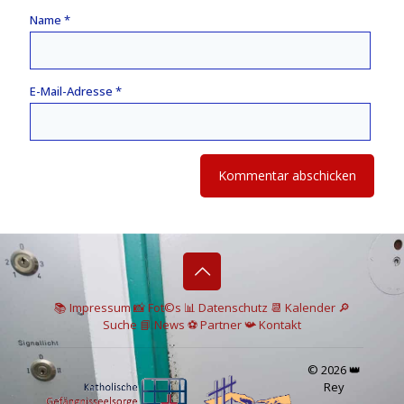
Name
*
E-Mail-Adresse
*
📚 I
mpressum
📸
Fot©s
📊
Datenschutz
📆 Kalender
🔎
Suche
📘 News
⚽
Partner
📯
Kontakt
© 2026 👑
Rey