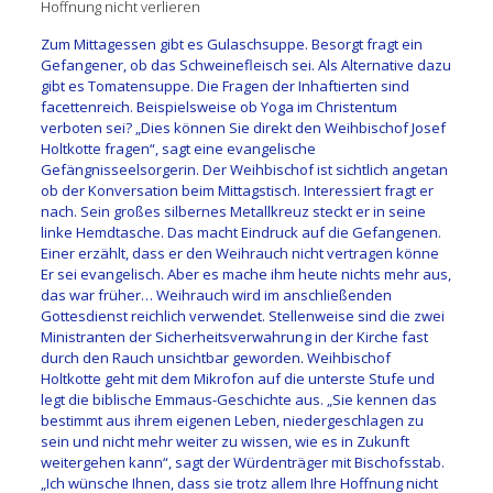
Hoffnung nicht verlieren
Zum Mittagessen gibt es Gulaschsuppe. Besorgt fragt ein
Gefangener, ob das Schweinefleisch sei. Als Alternative dazu
gibt es Tomatensuppe. Die Fragen der Inhaftierten sind
facettenreich. Beispielsweise ob Yoga im Christentum
verboten sei? „Dies können Sie direkt den Weihbischof Josef
Holtkotte fragen“, sagt eine evangelische
Gefängnisseelsorgerin. Der Weihbischof ist sichtlich angetan
ob der Konversation beim Mittagstisch. Interessiert fragt er
nach. Sein großes silbernes Metallkreuz steckt er in seine
linke Hemdtasche. Das macht Eindruck auf die Gefangenen.
Einer erzählt, dass er den Weihrauch nicht vertragen könne
Er sei evangelisch. Aber es mache ihm heute nichts mehr aus,
das war früher… Weihrauch wird im anschließenden
Gottesdienst reichlich verwendet. Stellenweise sind die zwei
Ministranten der Sicherheitsverwahrung in der Kirche fast
durch den Rauch unsichtbar geworden. Weihbischof
Holtkotte geht mit dem Mikrofon auf die unterste Stufe und
legt die biblische Emmaus-Geschichte aus. „Sie kennen das
bestimmt aus ihrem eigenen Leben, niedergeschlagen zu
sein und nicht mehr weiter zu wissen, wie es in Zukunft
weitergehen kann“, sagt der Würdenträger mit Bischofsstab.
„Ich wünsche Ihnen, dass sie trotz allem Ihre Hoffnung nicht