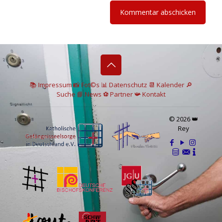
📚 I
mpressum
📸
Fot©s
📊
Datenschutz
📆 Kalender
🔎
Suche
📘 News
⚽
Partner
📯
Kontakt
© 2026 👑
Rey