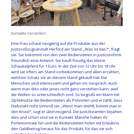
Kontakte herstellen
Eine Frau schaut neugierig auf die Produkte aus der
Justizvollzugsanstalt Herford am Stand. „Was ist das?“, fragt
sie. Sie bekommt von den zwei Bediensteten in Justizuniform
freundlich eine Antwort. Sie kauft freudig das kleine
Schaukelpferd für 1 Euro. In der Zeit von 12 Uhr bis 18 Uhr
wird sie öfters am Stand vorbeikommen und allen erzählen,
welchen Schatz sie an diesem Stand gekauft hat. Die
Menschen sind interessiert und gehen ins Gespräch. Auch
wenn man dies oder jenes nicht ganz verstehen kann, weil
die Welten so unterschiedlich sind. So begrüßt ein Mann mit
Zipfelmütze die Bediensteten als Polizisten und erzählt, dass
Diebstahl nicht sinnvoll sei. „Wenn man stiehlt, kommt man in
den Knast“, sagt er überzeugend. Die Justizbeamten bejahen
dies und schon sind sie in Kontakt. Manche halten ihr
Portemonnaie
hin und die Bediensteten holen mit Erlaubnis
den Geldbetrag heraus für das Produkt, für das sie sich