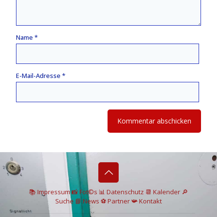
Name
*
E-Mail-Adresse
*
📚 I
mpressum
📸
Fot©s
📊
Datenschutz
📆 Kalender
🔎
Suche
📘 News
⚽
Partner
📯
Kontakt