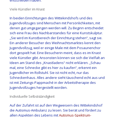
entschieden haben.
Viele Künstler im Knast
In beiden Einrichtungen des Wittekindshofs und des
Jugendvollzuges sind Menschen mit Persönlichkeiten, mit
denen gut umgegangen werden will. Zu Beginn entscheidet
sich eine Frau des Nachbarstandes für eine Kunstskulptur.
„Sie wird im Kunstbereich der Einrichtung stehen“, sagt sie.
Ein anderer Besucher des Weihnachtsmarktes kennt den
Jugendvollzug, weil er einige Male mit dem Posaunenchor
dort gespielt hat. Eine Besucherin meint, dass es im Knast
viele Künstler gibt. Ansonsten können sie sich die Vielfalt an
Ideen am Stand des „Knastladens“ nicht erklären. „Schau
mal, eine Schnecke gibt es hier zu kaufen“, erkennt ein
Jugendlicher im Rollstuhl. Sie ist nicht echt, nur das
Schneckenhaus. Alles andere sieht täuschend echt aus und
ist mit Zeitungs-Pappmaché in der Arbeitstherapie des
Jugendvollzuges hergestellt worden.
Individuelle Selbstständigkeit
Auf der Zufahrt ist auf den Wegweisern des Wittekindshof
die Autismus-Ambulanz zu lesen. Sie berät und fördert zu
allen Aspekten des Lebens mit
Autismus-Spektrum-