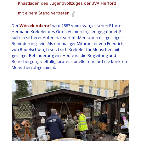
Knastladen des Jugendvollzuges der JVA Herford
mit einem Stand vertreten.
Der
Wittekindshof
wird 1887 vom evangelischen Pfarrer
Hermann Krekeler des Ortes Volmerdingsen gegründet. Es
soll ein sicherer Aufenthaltsort für Menschen mit geistiger
Behinderung sein. Als ehemaliger Mitarbeiter von Friedrich
von Bodelschwingh setzt sich Krekeler für Menschen mit
geistiger Behinderung ein. Heute ist die Begleitung und
Beherbergung vielfältig-professioneller und auf die konkrete
Menschen abgestimmt.