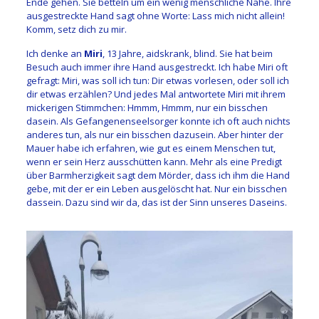
Ende gehen. Sie betteln um ein wenig menschliche Nähe. Ihre
ausgestreckte Hand sagt ohne Worte: Lass mich nicht allein!
Komm, setz dich zu mir.
Ich denke an
Miri
, 13 Jahre, aidskrank, blind. Sie hat beim
Besuch auch immer ihre Hand ausgestreckt. Ich habe Miri oft
gefragt: Miri, was soll ich tun: Dir etwas vorlesen, oder soll ich
dir etwas erzählen? Und jedes Mal antwortete Miri mit ihrem
mickerigen Stimmchen: Hmmm, Hmmm, nur ein bisschen
dasein. Als Gefangenenseelsorger konnte ich oft auch nichts
anderes tun, als nur ein bisschen dazusein. Aber hinter der
Mauer habe ich erfahren, wie gut es einem Menschen tut,
wenn er sein Herz ausschütten kann. Mehr als eine Predigt
über Barmherzigkeit sagt dem Mörder, dass ich ihm die Hand
gebe, mit der er ein Leben ausgelöscht hat. Nur ein bisschen
dassein. Dazu sind wir da, das ist der Sinn unseres Daseins.