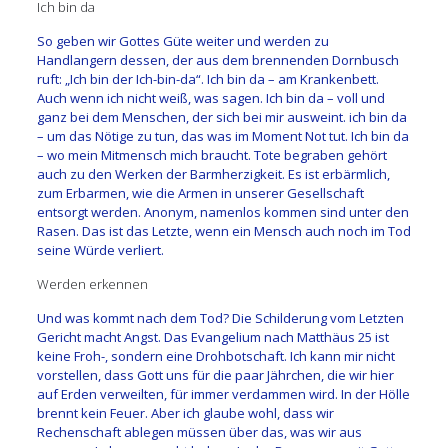
Ich bin da
So geben wir Gottes Güte weiter und werden zu
Handlangern dessen, der aus dem brennenden Dornbusch
ruft: „Ich bin der Ich-bin-da“. Ich bin da – am Krankenbett.
Auch wenn ich nicht weiß, was sagen. Ich bin da – voll und
ganz bei dem Menschen, der sich bei mir ausweint. ich bin da
– um das Nötige zu tun, das was im Moment Not tut. Ich bin da
– wo mein Mitmensch mich braucht. Tote begraben gehört
auch zu den Werken der Barmherzigkeit. Es ist erbärmlich,
zum Erbarmen, wie die Armen in unserer Gesellschaft
entsorgt werden. Anonym, namenlos kommen sind unter den
Rasen. Das ist das Letzte, wenn ein Mensch auch noch im Tod
seine Würde verliert.
Werden erkennen
Und was kommt nach dem Tod? Die Schilderung vom Letzten
Gericht macht Angst. Das Evangelium nach Matthäus 25 ist
keine Froh-, sondern eine Drohbotschaft. Ich kann mir nicht
vorstellen, dass Gott uns für die paar Jährchen, die wir hier
auf Erden verweilten, für immer verdammen wird. In der Hölle
brennt kein Feuer. Aber ich glaube wohl, dass wir
Rechenschaft ablegen müssen über das, was wir aus