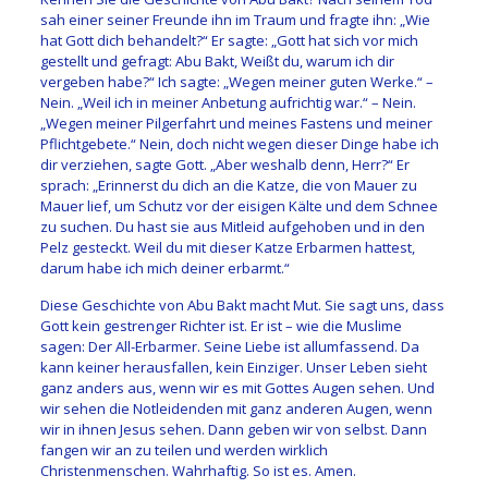
sah einer seiner Freunde ihn im Traum und fragte ihn: „Wie
hat Gott dich behandelt?“ Er sagte: „Gott hat sich vor mich
gestellt und gefragt: Abu Bakt, Weißt du, warum ich dir
vergeben habe?“ Ich sagte: „Wegen meiner guten Werke.“ –
Nein. „Weil ich in meiner Anbetung aufrichtig war.“ – Nein.
„Wegen meiner Pilgerfahrt und meines Fastens und meiner
Pflichtgebete.“ Nein, doch nicht wegen dieser Dinge habe ich
dir verziehen, sagte Gott. „Aber weshalb denn, Herr?“ Er
sprach: „Erinnerst du dich an die Katze, die von Mauer zu
Mauer lief, um Schutz vor der eisigen Kälte und dem Schnee
zu suchen. Du hast sie aus Mitleid aufgehoben und in den
Pelz gesteckt. Weil du mit dieser Katze Erbarmen hattest,
darum habe ich mich deiner erbarmt.“
Diese Geschichte von Abu Bakt macht Mut. Sie sagt uns, dass
Gott kein gestrenger Richter ist. Er ist – wie die Muslime
sagen: Der All-Erbarmer. Seine Liebe ist allumfassend. Da
kann keiner herausfallen, kein Einziger. Unser Leben sieht
ganz anders aus, wenn wir es mit Gottes Augen sehen. Und
wir sehen die Notleidenden mit ganz anderen Augen, wenn
wir in ihnen Jesus sehen. Dann geben wir von selbst. Dann
fangen wir an zu teilen und werden wirklich
Christenmenschen. Wahrhaftig. So ist es. Amen.