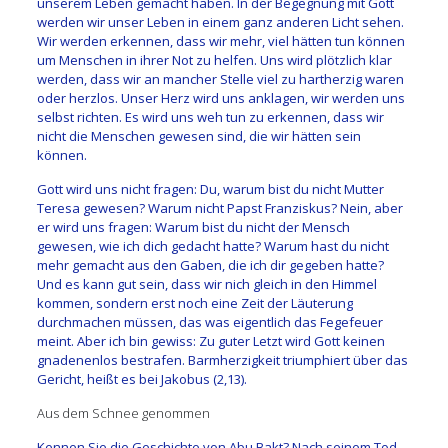
unserem Leben gemacht haben. In der Begegnung mit Gott
werden wir unser Leben in einem ganz anderen Licht sehen.
Wir werden erkennen, dass wir mehr, viel hätten tun können
um Menschen in ihrer Not zu helfen. Uns wird plötzlich klar
werden, dass wir an mancher Stelle viel zu hartherzig waren
oder herzlos. Unser Herz wird uns anklagen, wir werden uns
selbst richten. Es wird uns weh tun zu erkennen, dass wir
nicht die Menschen gewesen sind, die wir hätten sein
können.
Gott wird uns nicht fragen: Du, warum bist du nicht Mutter
Teresa gewesen? Warum nicht Papst Franziskus? Nein, aber
er wird uns fragen: Warum bist du nicht der Mensch
gewesen, wie ich dich gedacht hatte? Warum hast du nicht
mehr gemacht aus den Gaben, die ich dir gegeben hatte?
Und es kann gut sein, dass wir nich gleich in den Himmel
kommen, sondern erst noch eine Zeit der Läuterung
durchmachen müssen, das was eigentlich das Fegefeuer
meint. Aber ich bin gewiss: Zu guter Letzt wird Gott keinen
gnadenenlos bestrafen. Barmherzigkeit triumphiert über das
Gericht, heißt es bei Jakobus (2,13).
Aus dem Schnee genommen
Kennen Sie die Geschichte von Abu Bakt? Nach seinem Tod