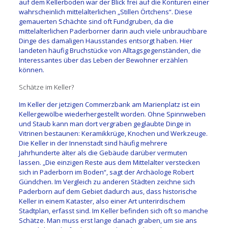
auf dem Kellerboden war der Blick frei auf die Konturen einer
wahrscheinlich mittelalterlichen „Stillen Örtchens“. Diese
gemauerten Schächte sind oft Fundgruben, da die
mittelalterlichen Paderborner darin auch viele unbrauchbare
Dinge des damaligen Hausstandes entsorgt haben. Hier
landeten häufig Bruchstücke von Alltagsgegenständen, die
Interessantes über das Leben der Bewohner erzählen
können.
Schätze im Keller?
Im Keller der jetzigen Commerzbank am Marienplatz ist ein
Kellergewölbe wiederhergestellt worden. Ohne Spinnweben
und Staub kann man dort vergraben geglaubte Dinge in
Vitrinen bestaunen: Keramikkrüge, Knochen und Werkzeuge.
Die Keller in der Innenstadt sind häufig mehrere
Jahrhunderte älter als die Gebäude darüber vermuten
lassen. „Die einzigen Reste aus dem Mittelalter verstecken
sich in Paderborn im Boden“, sagt der Archäologe Robert
Gündchen. Im Vergleich zu anderen Städten zeichne sich
Paderborn auf dem Gebiet dadurch aus, dass historische
Keller in einem Kataster, also einer Art unterirdischem
Stadtplan, erfasst sind. Im Keller befinden sich oft so manche
Schätze. Man muss erst lange danach graben, um sie ans