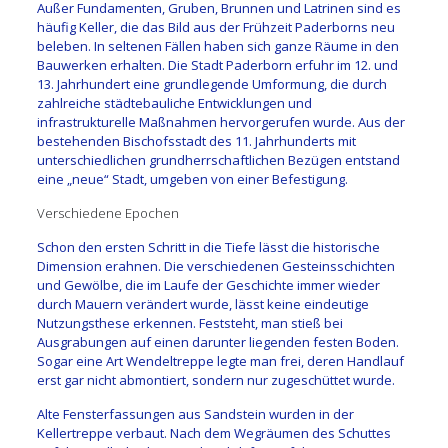
Außer Fundamenten, Gruben, Brunnen und Latrinen sind es
häufig Keller, die das Bild aus der Frühzeit Paderborns neu
beleben. In seltenen Fällen haben sich ganze Räume in den
Bauwerken erhalten. Die Stadt Paderborn erfuhr im 12. und
13. Jahrhundert eine grundlegende Umformung, die durch
zahlreiche städtebauliche Entwicklungen und
infrastrukturelle Maßnahmen hervorgerufen wurde. Aus der
bestehenden Bischofsstadt des 11. Jahrhunderts mit
unterschiedlichen grundherrschaftlichen Bezügen entstand
eine „neue“ Stadt, umgeben von einer Befestigung.
Verschiedene Epochen
Schon den ersten Schritt in die Tiefe lässt die historische
Dimension erahnen. Die verschiedenen Gesteinsschichten
und Gewölbe, die im Laufe der Geschichte immer wieder
durch Mauern verändert wurde, lässt keine eindeutige
Nutzungsthese erkennen. Feststeht, man stieß bei
Ausgrabungen auf einen darunter liegenden festen Boden.
Sogar eine Art Wendeltreppe legte man frei, deren Handlauf
erst gar nicht abmontiert, sondern nur zugeschüttet wurde.
Alte Fensterfassungen aus Sandstein wurden in der
Kellertreppe verbaut. Nach dem Wegräumen des Schuttes