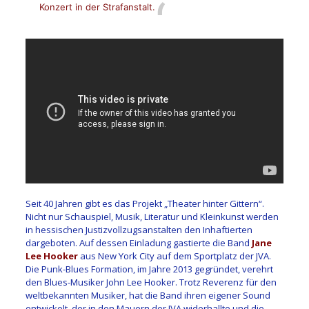
Konzert in der Strafanstalt.
Seit 40 Jahren gibt es das Projekt „Theater hinter Gittern“.
Nicht nur Schauspiel, Musik, Literatur und Kleinkunst werden
in hessischen Justizvollzugsanstalten den Inhaftierten
dargeboten. Auf dessen Einladung gastierte die Band
Jane
Lee Hooker
aus New York City auf dem Sportplatz der JVA.
Die Punk-Blues Formation, im Jahre 2013 gegründet, verehrt
den Blues-Musiker John Lee Hooker. Trotz Reverenz für den
weltbekannten Musiker, hat die Band ihren eigener Sound
entwickelt, der in den Mauern der JVA widerhallte und die