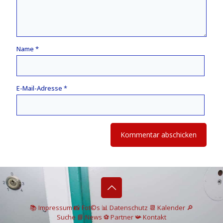
Name
*
E-Mail-Adresse
*
📚 I
mpressum
📸
Fot©s
📊
Datenschutz
📆 Kalender
🔎
Suche
📘 News
⚽
Partner
📯
Kontakt