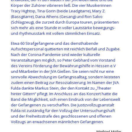
Körper der Zuhörer vibrieren ließ. Die vier Musikerinnen
Tracy Hightop, Tina Gorin (beide Leadgitarre), Mary Z.
(Bassgitarre), Dana Athens (Gesang) und Ron Salvo
(Schlagzeug), die zurzeit durch Europa touren, präsentierten
sich mehr als eine Stunde in voller Lautstärke bewegungs-
und rhythmusstark mit vollem stimmlichen Einsatz.
Etwa 60 Strafgefangene und das diensthabende
Aufsichtspersonal quittierten mit reichlich Beifall und Zugabe.
Nach der Corona-Pandemie sind wieder kulturelle
Veranstaltungen möglich, so Peter Gebhard vom Vorstand
des Vereins Förderung der Bewährungshilfe in Hessen e.V
und Mitarbeiter in der JVA Gießen. Sie seien nicht nur eine
sinnvolle Abwechslung im Gefängnisalltag, sondern leisteten
zudem einen Beitrag zur Resozialisierung. Im Namen der JVA
Fulda dankte Markus Stein, der den Kontakt zu „Theater
hinter Gittern“ pflegt. Im Anschluss an das Konzert hatte die
Band die Möglichkeit, sich einen Eindruck von der Lebenswelt
der Gefangenen zu verschaffen. Die Justizvollzugsanstalt
Fulda ist zuständig für den Vollzug der Untersuchungshaft
und der Freiheitsstrafe des geschlossenen und offenen
Vollzugs an erwachsenen männlichen Gefangenen.
Winfried Möller