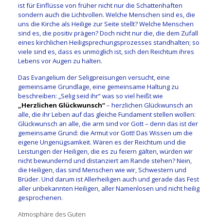
ist für Einflüsse von früher nicht nur die Schattenhaften
sondern auch die Lichtvollen. Welche Menschen sind es, die
uns die Kirche als Heilige zur Seite stellt? Welche Menschen
sind es, die positiv prägen? Doch nicht nur die, die dem Zufall
eines kirchlichen Heiligsprechungsprozesses standhalten; so
viele sind es, dass es unmöglich ist, sich den Reichtum ihres
Lebens vor Augen zu halten.
Das Evangelium der Seligpreisungen versucht, eine
gemeinsame Grundlage, eine gemeinsame Haltung zu
beschreiben: „Selig seid ihr“ was so viel heißt wie
„Herzlichen Glückwunsch“
– herzlichen Glückwunsch an
alle, die ihr Leben auf das gleiche Fundament stellen wollen:
Glückwunsch an alle, die arm sind vor Gott – denn das ist der
gemeinsame Grund: die Armut vor Gott! Das Wissen um die
eigene Ungenügsamkeit. Wären es der Reichtum und die
Leistungen der Heiligen, die es zu feiern gälten, würden wir
nicht bewundernd und distanziert am Rande stehen? Nein,
die Heiligen, das sind Menschen wie wir, Schwestern und
Brüder. Und darum ist Allerheiligen auch und gerade das Fest
aller unbekannten Heiligen, aller Namenlosen und nicht heilig
gesprochenen.
Atmosphäre des Guten