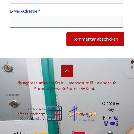
E-Mail-Adresse
*
📚 I
mpressum
📸
Fot©s
📊
Datenschutz
📆 Kalender
🔎
Suche
📘 News
⚽
Partner
📯
Kontakt
© 2026 👑
Rey