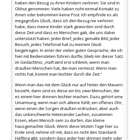
haben den Bezug zu ihren Kindern verloren. Sie sind in
Obhut genommen. Viele haben nicht einmal Kontakt zu
ihnen oder bekommen keine Post. Ich empfinde es als
megagroßes Glück, dass ich den Bezug nie verloren
habe, dass meine Kinder stark geworden sind durch
diese Zeit und dass es Menschen gab, die uns dabei
unterstützt haben. Jeder Brief, jedes gemalte Bild, jeder
Besuch, jedes Telefonat hat zu meinem Glück
beigetragen. In einer der vielen guten Gespräche, die ich
hier mit Bediensteten führen durfte, blieb mir dieser Satz
im Gedächtnis: „Haft wird erst schlimm, wenn man
draußen Menschen hat, die man vermisst. Wenn man
nichts hat, kommt man leichter durch die Zeit.“
Wenn man das mit dem Glück nur auf hinter den Mauern
bezieht, dann sind es diese ein bis zwei Menschen, die
es einem hier drinnen leichter machen. Dazu gehört eine
Umarmung, wenn man sich alleine fühlt, ein offenes Ohr,
wenn einen die Sorgen draußen erdrücken, aber auch
das unbeschwerte miteinander Lachen, zusammen
Essen, eben Mensch sein zu dürfen, das kleine
hausgemachte Glück. Wenn diese letzten Tage hier zu
Ende sind, nehme ich mit, dass es nicht den Standard-
Häftling gibt, sondern dass jeder hier drinnen mehr oder