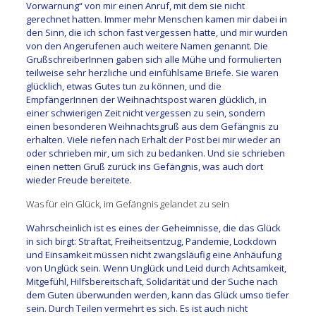
Vorwarnung“ von mir einen Anruf, mit dem sie nicht
gerechnet hatten. Immer mehr Menschen kamen mir dabei in
den Sinn, die ich schon fast vergessen hatte, und mir wurden
von den Angerufenen auch weitere Namen genannt. Die
GrußschreiberInnen gaben sich alle Mühe und formulierten
teilweise sehr herzliche und einfühlsame Briefe. Sie waren
glücklich, etwas Gutes tun zu können, und die
EmpfängerInnen der Weihnachtspost waren glücklich, in
einer schwierigen Zeit nicht vergessen zu sein, sondern
einen besonderen Weihnachtsgruß aus dem Gefängnis zu
erhalten. Viele riefen nach Erhalt der Post bei mir wieder an
oder schrieben mir, um sich zu bedanken. Und sie schrieben
einen netten Gruß zurück ins Gefängnis, was auch dort
wieder Freude bereitete.
Was für ein Glück, im Gefängnis gelandet zu sein
Wahrscheinlich ist es eines der Geheimnisse, die das Glück
in sich birgt: Straftat, Freiheitsentzug, Pandemie, Lockdown
und Einsamkeit müssen nicht zwangsläufig eine Anhäufung
von Unglück sein. Wenn Unglück und Leid durch Achtsamkeit,
Mitgefühl, Hilfsbereitschaft, Solidarität und der Suche nach
dem Guten überwunden werden, kann das Glück umso tiefer
sein. Durch Teilen vermehrt es sich. Es ist auch nicht