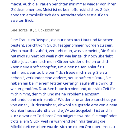
macht. Auch die Frauen berichten mir immer wieder von ihren
Glücksmomenten. Meist ist es kein offensichtliches Glück,
sondern erschließt sich den Betrachtenden erst auf den
zweiten Blick.
Seelsorge ist „Glückssträhne“
Eine Frau zum Beispiel, die nur noch aus Haut und Knochen
besteht, spricht vom Glück, festgenommen worden zu sein.
Wenn man ihr zuhört, versteht man, was sie meint: „Die Sucht
hat mich ruiniert, ich weiß nicht, wie lange ich noch überlebt
hätte. Jetzt kann sich mein Körper wieder erholen und ich
kann neue Kraft schöpfen, um einen neuen Anlauf zu
nehmen, clean zu bleiben.“ „Ich freue mich riesig, Sie zu
sehen!“, verkündet eine andere, neu inhaftierte Frau. „Sie
haben mir bei meinem letzten Gefängnisaufenthalt wirklich
weitergeholfen. Draußen habe ich niemand, der sich Zeit für
mich nimmt, der mich und meine Probleme achtsam
behandelt und mir zuhört.“ Wieder eine andere spricht sogar
von einer „Glückssträhne“, obwohl sie gerade erst von einem
Krankenhausaufenthalt in die JVA zurückgekehrt ist und ihr
kurz davor der Tod ihrer Oma mitgeteilt wurde. Sie empfindet
trotz allem Glück, weil ihr während der Inhaftierung die
Möglichkeit gegeben wurde, sich an einem Ohr operieren zu