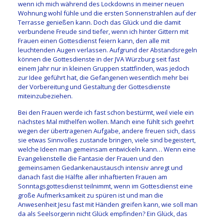
wenn ich mich während des Lockdowns in meiner neuen
Wohnung wohl fühle und die ersten Sonnenstrahlen auf der
Terrasse genießen kann. Doch das Glück und die damit
verbundene Freude sind tiefer, wenn ich hinter Gittern mit
Frauen einen Gottesdienst feiern kann, den alle mit
leuchtenden Augen verlassen. Aufgrund der Abstandsregeln
können die Gottesdienste in der JVA Würzburg seit fast
einem Jahr nur in kleinen Gruppen stattfinden, was jedoch
zur Idee geführt hat, die Gefangenen wesentlich mehr bei
der Vorbereitung und Gestaltung der Gottesdienste
miteinzubeziehen.
Bei den Frauen werde ich fast schon bestürmt, weil viele ein
nächstes Mal mithelfen wollen. Manch eine fühlt sich geehrt
wegen der übertragenen Aufgabe, andere freuen sich, dass
sie etwas Sinnvolles zustande bringen, viele sind begeistert,
welche Ideen man gemeinsam entwickeln kann… Wenn eine
Evangelienstelle die Fantasie der Frauen und den
gemeinsamen Gedankenaustausch intensiv anregt und
danach fast die Hälfte aller inhaftierten Frauen am
Sonntagsgottesdienst teilnimmt, wenn im Gottesdienst eine
große Aufmerksamkeit zu spüren ist und man die
Anwesenheit Jesu fast mit Händen greifen kann, wie soll man
da als Seelsorgerin nicht Glück empfinden? Ein Glück, das