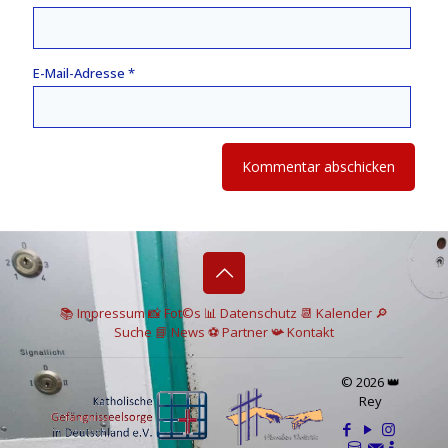
E-Mail-Adresse
*
📚 I
mpressum
📸
Fot©s
📊
Datenschutz
📆 Kalender
🔎
Suche
📘 News
⚽
Partner
📯
Kontakt
© 2026 👑
Rey