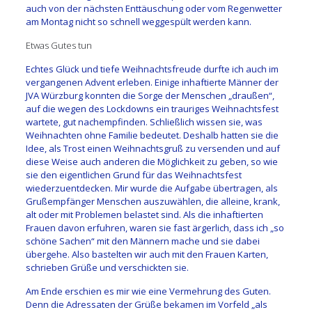
auch von der nächsten Enttäuschung oder vom Regenwetter
am Montag nicht so schnell weggespült werden kann.
Etwas Gutes tun
Echtes Glück und tiefe Weihnachtsfreude durfte ich auch im
vergangenen Advent erleben. Einige inhaftierte Männer der
JVA Würzburg konnten die Sorge der Menschen „draußen“,
auf die wegen des Lockdowns ein trauriges Weihnachtsfest
wartete, gut nachempfinden. Schließlich wissen sie, was
Weihnachten ohne Familie bedeutet. Deshalb hatten sie die
Idee, als Trost einen Weihnachtsgruß zu versenden und auf
diese Weise auch anderen die Möglichkeit zu geben, so wie
sie den eigentlichen Grund für das Weihnachtsfest
wiederzuentdecken. Mir wurde die Aufgabe übertragen, als
Grußempfänger Menschen auszuwählen, die alleine, krank,
alt oder mit Problemen belastet sind. Als die inhaftierten
Frauen davon erfuhren, waren sie fast ärgerlich, dass ich „so
schöne Sachen“ mit den Männern mache und sie dabei
übergehe. Also bastelten wir auch mit den Frauen Karten,
schrieben Grüße und verschickten sie.
Am Ende erschien es mir wie eine Vermehrung des Guten.
Denn die Adressaten der Grüße bekamen im Vorfeld „als