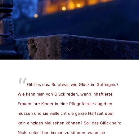
Gibt es das: So etwas wie Glück im Gefängnis?
Wie kann man von Glück reden, wenn inhaftierte
Frauen ihre Kinder in eine Pflegefamilie abgeben
müssen und sie vielleicht die ganze Haftzeit über
kein einziges Mal sehen können? Soll das Glück sein:
Nicht selbst bestimmen zu können, wann ich