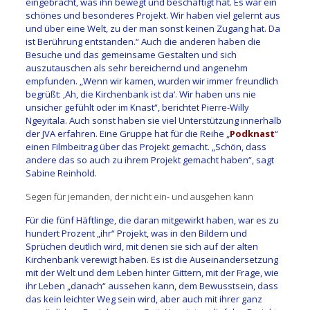
eingebracht, was ihn bewegt und beschäftigt hat. Es war ein
schönes und besonderes Projekt. Wir haben viel gelernt aus
und über eine Welt, zu der man sonst keinen Zugang hat. Da
ist Berührung entstanden.“ Auch die anderen haben die
Besuche und das gemeinsame Gestalten und sich
auszutauschen als sehr bereichernd und angenehm
empfunden. „Wenn wir kamen, wurden wir immer freundlich
begrüßt: ‚Ah, die Kirchenbank ist da‘. Wir haben uns nie
unsicher gefühlt oder im Knast“, berichtet Pierre-Willy
Ngeyitala. Auch sonst haben sie viel Unterstützung innerhalb
der JVA erfahren. Eine Gruppe hat für die Reihe „
Podknast
“
einen Filmbeitrag über das Projekt gemacht. „Schön, dass
andere das so auch zu ihrem Projekt gemacht haben“, sagt
Sabine Reinhold.
Segen für jemanden, der nicht ein- und ausgehen kann
Für die fünf Häftlinge, die daran mitgewirkt haben, war es zu
hundert Prozent „ihr“ Projekt, was in den Bildern und
Sprüchen deutlich wird, mit denen sie sich auf der alten
Kirchenbank verewigt haben. Es ist die Auseinandersetzung
mit der Welt und dem Leben hinter Gittern, mit der Frage, wie
ihr Leben „danach“ aussehen kann, dem Bewusstsein, dass
das kein leichter Weg sein wird, aber auch mit ihrer ganz