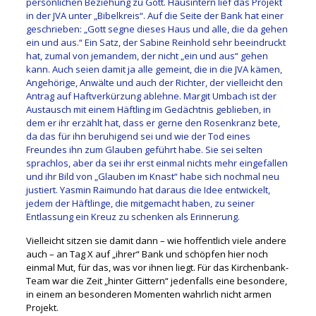
persönlichen Beziehung zu Gott. Hausintern lief das Projekt
in der JVA unter „Bibelkreis“. Auf die Seite der Bank hat einer
geschrieben: „Gott segne dieses Haus und alle, die da gehen
ein und aus.“ Ein Satz, der Sabine Reinhold sehr beeindruckt
hat, zumal von jemandem, der nicht „ein und aus“ gehen
kann. Auch seien damit ja alle gemeint, die in die JVA kämen,
Angehörige, Anwälte und auch der Richter, der vielleicht den
Antrag auf Haftverkürzung ablehne. Margit Umbach ist der
Austausch mit einem Häftling im Gedächtnis geblieben, in
dem er ihr erzählt hat, dass er gerne den Rosenkranz bete,
da das für ihn beruhigend sei und wie der Tod eines
Freundes ihn zum Glauben geführt habe. Sie sei selten
sprachlos, aber da sei ihr erst einmal nichts mehr eingefallen
und ihr Bild von „Glauben im Knast“ habe sich nochmal neu
justiert. Yasmin Raimundo hat daraus die Idee entwickelt,
jedem der Häftlinge, die mitgemacht haben, zu seiner
Entlassung ein Kreuz zu schenken als Erinnerung.
Vielleicht sitzen sie damit dann – wie hoffentlich viele andere
auch – an Tag X auf „ihrer“ Bank und schöpfen hier noch
einmal Mut, für das, was vor ihnen liegt. Für das Kirchenbank-
Team war die Zeit „hinter Gittern“ jedenfalls eine besondere,
in einem an besonderen Momenten wahrlich nicht armen
Projekt.