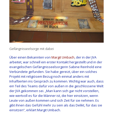
Gefängnisseelsorge mit dabei
Über einen Bekannten von
Margit Umbach
, der in der JVA
arbeitet, war schnell ein erster Kontakt hergestellt und in der
evangelischen Gefängnisseelsorgerin Sabine Reinhold eine
Verbündete gefunden. Sie habe gereizt, über ein solches
Projekt mit religiösem Bezug noch einmal anders mit
Inhaftierten ins Gespräch zu kommen. Wichtig war auch, dass
ein Teil des Teams dafür von außen in die geschlossene Welt
der JVA gekommen sei. „Man kann sich gar nicht vorstellen,
wie wertvoll es für die Männer ist, die hier einsitzen, wenn
Leute von außen kommen und sich Zeit für sie nehmen. Es
gibt ihnen das Gefühl mehr zu sein als das Delikt, für das sie
einsitzen“, erklärt Margit Umbach.