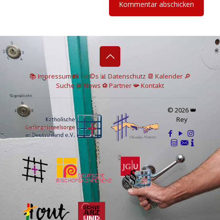
📚 I
mpressum
📸
Fot©s
📊
Datenschutz
📆 Kalender
🔎
Suche
📘 News
⚽
Partner
📯
Kontakt
© 2026 👑
Rey