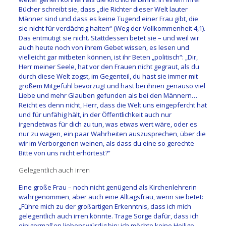
Bücher schreibt sie, dass „die Richter dieser Welt lauter
Männer sind und dass es keine Tugend einer Frau gibt, die
sie nicht für verdächtig halten“ (Weg der Vollkommenheit 4,1).
Das entmutigt sie nicht. Stattdessen betet sie – und weil wir
auch heute noch von ihrem Gebet wissen, es lesen und
vielleicht gar mitbeten können, ist ihr Beten „politisch“: „Dir,
Herr meiner Seele, hat vor den Frauen nicht gegraut, als du
durch diese Welt zogst, im Gegenteil, du hast sie immer mit
großem Mitgefühl bevorzugt und hast bei ihnen genauso viel
Liebe und mehr Glauben gefunden als bei den Männern…
Reicht es denn nicht, Herr, dass die Welt uns eingepfercht hat
und für unfähig hält, in der Öffentlichkeit auch nur
irgendetwas für dich zu tun, was etwas wert wäre, oder es
nur zu wagen, ein paar Wahrheiten auszusprechen, über die
wir im Verborgenen weinen, als dass du eine so gerechte
Bitte von uns nicht erhörtest?“
Gelegentlich auch irren
Eine große Frau – noch nicht genügend als Kirchenlehrerin
wahrgenommen, aber auch eine Alltagsfrau, wenn sie betet:
„Führe mich zu der großartigen Erkenntnis, dass ich mich
gelegentlich auch irren könnte. Trage Sorge dafür, dass ich
einigermaßen liebenswürdig bin; ich möchte keine Heilige