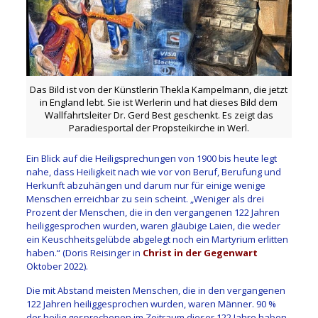
Das Bild ist von der Künstlerin Thekla Kampelmann, die jetzt
in England lebt. Sie ist Werlerin und hat dieses Bild dem
Wallfahrtsleiter Dr. Gerd Best geschenkt. Es zeigt das
Paradiesportal der Propsteikirche in Werl.
Ein Blick auf die Heiligsprechungen von 1900 bis heute legt
nahe, dass Heiligkeit nach wie vor von Beruf, Berufung und
Herkunft abzuhängen und darum nur für einige wenige
Menschen erreichbar zu sein scheint. „Weniger als drei
Prozent der Menschen, die in den vergangenen 122 Jahren
heiliggesprochen wurden, waren gläubige Laien, die weder
ein Keuschheitsgelübde abgelegt noch ein Martyrium erlitten
haben.“ (Doris Reisinger in
Christ in der Gegenwart
Oktober 2022).
Die mit Abstand meisten Menschen, die in den vergangenen
122 Jahren heiliggesprochen wurden, waren Männer. 90 %
der heilig gesprochenen im Zeitraum dieser 122 Jahre haben