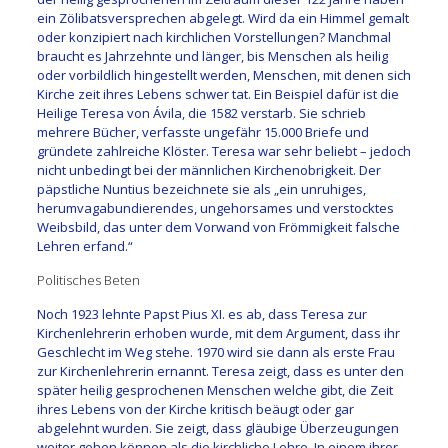
ein Zölibatsversprechen abgelegt. Wird da ein Himmel gemalt
oder konzipiert nach kirchlichen Vorstellungen? Manchmal
braucht es Jahrzehnte und länger, bis Menschen als heilig
oder vorbildlich hingestellt werden, Menschen, mit denen sich
Kirche zeit ihres Lebens schwer tat. Ein Beispiel dafür ist die
Heilige Teresa von Ávila, die 1582 verstarb. Sie schrieb
mehrere Bücher, verfasste ungefähr 15.000 Briefe und
gründete zahlreiche Klöster. Teresa war sehr beliebt – jedoch
nicht unbedingt bei der männlichen Kirchenobrigkeit. Der
päpstliche Nuntius bezeichnete sie als „ein unruhiges,
herumvagabundierendes, ungehorsames und verstocktes
Weibsbild, das unter dem Vorwand von Frömmigkeit falsche
Lehren erfand.“
Politisches Beten
Noch 1923 lehnte Papst Pius XI. es ab, dass Teresa zur
Kirchenlehrerin erhoben wurde, mit dem Argument, dass ihr
Geschlecht im Weg stehe. 1970 wird sie dann als erste Frau
zur Kirchenlehrerin ernannt. Teresa zeigt, dass es unter den
später heilig gesprochenen Menschen welche gibt, die Zeit
ihres Lebens von der Kirche kritisch beäugt oder gar
abgelehnt wurden. Sie zeigt, dass gläubige Überzeugungen
weiter gehen können als die kirchliche Lehre. In einem ihrer