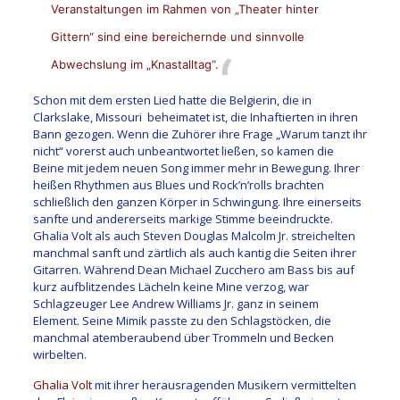
Veranstaltungen im Rahmen von „Theater hinter
Gittern“ sind eine bereichernde und sinnvolle
Abwechslung im „Knastalltag“.
Schon mit dem ersten Lied hatte die Belgierin, die in
Clarkslake, Missouri
beheimatet ist, die Inhaftierten in ihren
Bann gezogen. Wenn die Zuhörer ihre Frage „Warum tanzt ihr
nicht“ vorerst auch unbeantwortet ließen, so kamen die
Beine mit jedem neuen Song immer mehr in Bewegung. Ihrer
heißen Rhythmen aus Blues und Rock’n’rolls brachten
schließlich den ganzen Körper in Schwingung. Ihre einerseits
sanfte und andererseits markige Stimme beeindruckte.
Ghalia Volt als auch Steven Douglas Malcolm Jr. streichelten
manchmal sanft und zärtlich als auch kantig die Seiten ihrer
Gitarren. Während Dean Michael Zucchero am Bass bis auf
kurz aufblitzendes Lächeln keine Mine verzog, war
Schlagzeuger Lee Andrew Williams Jr. ganz in seinem
Element. Seine Mimik passte zu den Schlagstöcken, die
manchmal atemberaubend über Trommeln und Becken
wirbelten.
Ghalia Volt
mit ihrer herausragenden Musikern vermittelten