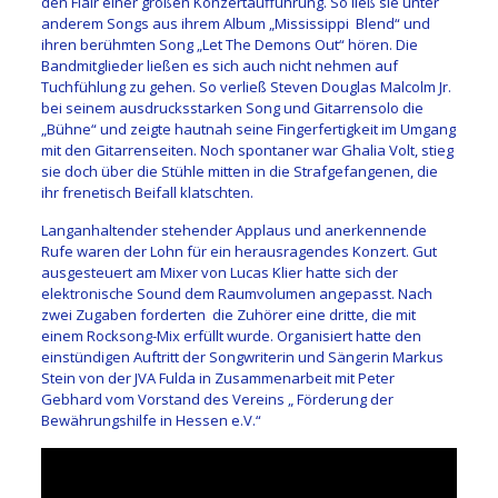
den Flair einer großen Konzertaufführung. So ließ sie unter
anderem Songs aus ihrem Album „Mississippi
Blend“ und
ihren berühmten Song „Let The Demons Out“ hören. Die
Bandmitglieder ließen es sich auch nicht nehmen auf
Tuchfühlung zu gehen. So verließ Steven Douglas Malcolm Jr.
bei seinem ausdrucksstarken Song und Gitarrensolo die
„Bühne“ und zeigte hautnah seine Fingerfertigkeit im Umgang
mit den Gitarrenseiten. Noch spontaner war Ghalia Volt, stieg
sie doch über die Stühle mitten in die Strafgefangenen, die
ihr frenetisch Beifall klatschten.
Langanhaltender stehender Applaus und anerkennende
Rufe waren der Lohn für ein herausragendes Konzert. Gut
ausgesteuert am Mixer von Lucas Klier hatte sich der
elektronische Sound dem Raumvolumen angepasst. Nach
zwei Zugaben forderten
die Zuhörer eine dritte, die mit
einem Rocksong-Mix erfüllt wurde. Organisiert hatte den
einstündigen Auftritt der Songwriterin und Sängerin Markus
Stein von der JVA Fulda in Zusammenarbeit mit Peter
Gebhard vom Vorstand des Vereins „ Förderung der
Bewährungshilfe in Hessen e.V.“