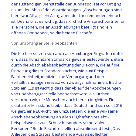
der zuständigen Dienststelle der Bundespolizei vor Ort ging
es um den Ablauf der Abschiebungen: „Abschiebungen sind
hier zwar Alltag – ein Alltag aber, der für niemanden einfach
ist. Deshalb ist es wichtig, dass kirchliche Ansprechpartner für
alle Personen, die an Abschiebungen beteiligt sind, ein
offenes Ohr haben“, so die beiden Bischöfe.
Von unabhängier Stelle beobachten
Die Kirchen setzen sich auch am Hamburger Flughafen dafür
ein, dass humanitäre Standards gewährleistet werden, etwa
durch die Abschiebebeobachtung der Diakonie, die auf die
Einhaltung dieser Standards achtet, wie zum Beispiel
Familieneinheit, medizinische Versorgung und den
verhältnismäßigen Einsatz von Zwangsmaßnahmen. Bischof
Stäblein: „Es ist wichtig, dass der Ablauf der Abschiebungen
von unabhängiger Stelle beobachtet wird. Als Kirchen
versuchen wir, die Menschen auch hier zu begleiten. Ein
eklatanter Missstand bleibt, dass Deutschland sich seit 2016
weigert, eine EU-Richtlinie umzusetzen, die eine wirksame
Abschiebebeobachtung an allen Flughäfen vorsieht –
beispielsweise zum Schutz besonders vulnerabler
Personen.“ Beide Bischöfe stellten abschließend fest: „Das
Anliegen des Staates, bestehende Ausreisepflichten