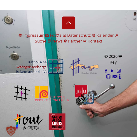
📚 I
mpressum
📸
Fot©s
📊
Datenschutz
📆 Kalender
🔎
Suche
📘 News
⚽
Partner
📯
Kontakt
© 2026 👑
Rey