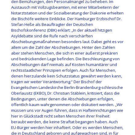
den Bemühungen, den Personalmangel zu beheben. Im
Austausch mit Vollzugsbeamten, mit einer Mitarbeiterin der
Notarztstation und der Sozialberatung der Diakonie erhielten
die Bischöfe weitere Einblicke. Der Hamburger Erzbischof Dr.
Stefan Heße als Beauftragter der Deutschen
Bischofskonferenz (DBK) erklärt: „In der aktuell hitzigen
Asyldebatte sind die Rufe nach verschärften
Abschiebungsmaßnahmen besonders laut. Dabei geht es vor
allem um die Zahl der Abschiebungen. Hinter den Zahlen
aber stehen Menschen, die sich in einer äußerst prekären
und bedrückenden Lage befinden. Die Beschleunigung von
Abschiebungen darf niemals auf Kosten humanitärer und
rechtsstaatlicher Prinzipien erfolgen. Auch für Menschen,
denen hierzulande kein Schutzstatus gewährt werden kann,
tragen wir weiter Verantwortung.“ Der Bischof der
Evangelischen Landeskirche Berlin-Brandenburg-schlesische
Oberlausitz (EKBO), Dr. Christian Stäblein, kritisiert, dass die
Bedingungen, unter denen die Abschiebungen erfolgen,
öffentlich kaum wahrgenommen oder diskutiert werden. „Wir
müssen uns vor Augen führen, dass in Hafteinrichtungen wie
hier in Glückstadt nicht selten Menschen ihrer Freiheit
beraubt werden, die keine Straftat begangen haben. Auch
EU-Bürger werden hier inhaftiert. Oder es werden Menschen,
die in Deutschland geboren und aufgewachsen sind, in für