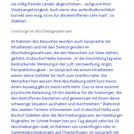
sie völlig fremde Länder abgeschoben – aufgrund ihrer
Staatsangehörigkeit. Auch wenn das aufenthaltsrechtlich
korrekt sein mag, ist es für die Betroffenen sehr hart“, so
Stäblein.
Seelsorge im Abschiebgewahrsam
Im Rahmen des Besuches wurden auch Gespräche mit
Inhaftierten und mit den Seelsorgenden im
Abschiebegewahrsam, die den Menschen zur Seite stehen,
geführt. Erzbischof Heße betonte: „In der Einrichtung lag eine
bedrückende Stimmung in der Luft. Verzweiflung, Angst,
Perspektivlosigkeit – im Gespräch mit einem Inhaftierten
waren diese Gefühle für mich zum Greifen nahe. Die
Menschen hier wissen: Ihre Abschiebung steht kurz bevor,
einen Ausweg gibt es meist nicht mehr. Das ist eine enorme
psychische Belastung. Ich bin dankbar für die Seelsorger, die
den Betroffenen beistehen und gemeinsam mit ihnen diese
schwierige Situation aushalten und durchstehen.“ Während
des zweiten Termins informierten sich Erzbischof Heße und
Bischof Stäblein über die Abschiebungspraxis am Hamburger
Flughafen. Im Schnitt finden hier pro Tag aktuell zehn bis 20
Abschiebungen statt, im Rahmen von Linienflügen oder in
Sammelabschiebungen auf Charterflügen. Im Gespräch mit