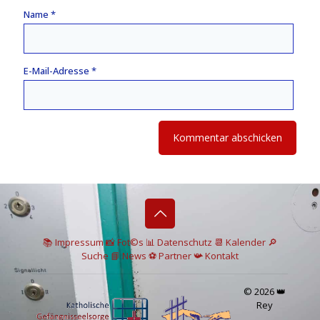
Name
*
E-Mail-Adresse
*
📚 I
mpressum
📸
Fot©s
📊
Datenschutz
📆 Kalender
🔎
Suche
📘 News
⚽
Partner
📯
Kontakt
© 2026 👑
Rey