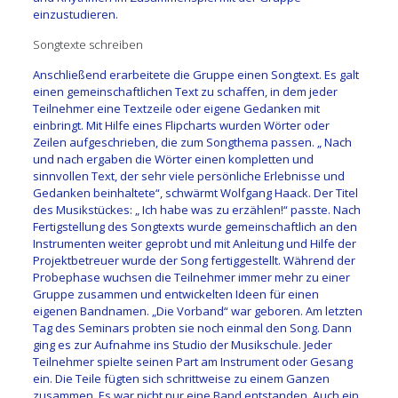
einzustudieren.
Songtexte schreiben
Anschließend erarbeitete die Gruppe einen Songtext. Es galt
einen gemeinschaftlichen Text zu schaffen, in dem jeder
Teilnehmer eine Textzeile oder eigene Gedanken mit
einbringt. Mit Hilfe eines Flipcharts wurden Wörter oder
Zeilen aufgeschrieben, die zum Songthema passen. „ Nach
und nach ergaben die Wörter einen kompletten und
sinnvollen Text, der sehr viele persönliche Erlebnisse und
Gedanken beinhaltete“, schwärmt Wolfgang Haack. Der Titel
des Musikstückes: „ Ich habe was zu erzählen!“ passte. Nach
Fertigstellung des Songtexts wurde gemeinschaftlich an den
Instrumenten weiter geprobt und mit Anleitung und Hilfe der
Projektbetreuer wurde der Song fertiggestellt. Während der
Probephase wuchsen die Teilnehmer immer mehr zu einer
Gruppe zusammen und entwickelten Ideen für einen
eigenen Bandnamen. „Die Vorband“ war geboren. Am letzten
Tag des Seminars probten sie noch einmal den Song. Dann
ging es zur Aufnahme ins Studio der Musikschule. Jeder
Teilnehmer spielte seinen Part am Instrument oder Gesang
ein. Die Teile fügten sich schrittweise zu einem Ganzen
zusammen. Es war nicht nur eine Band entstanden. Auch ein