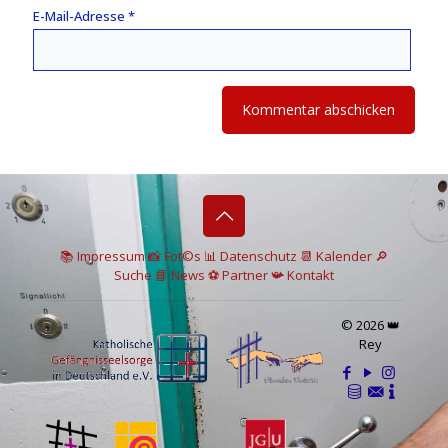
E-Mail-Adresse
*
📚 I
mpressum
📸
Fot©s
📊
Datenschutz
📆 Kalender
🔎
Suche
📘 News
⚽
Partner
📯
Kontakt
© 2026 👑
Rey