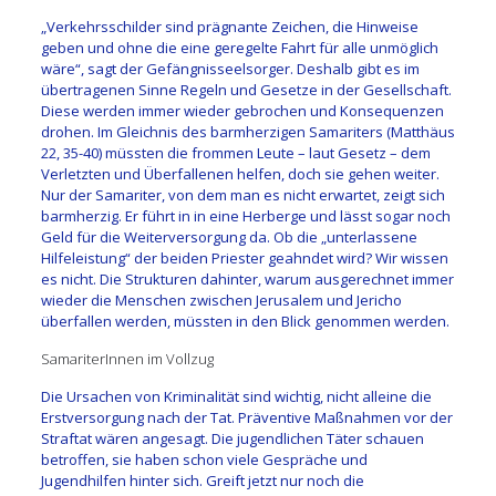
„Verkehrsschilder sind prägnante Zeichen, die Hinweise
geben und ohne die eine geregelte Fahrt für alle unmöglich
wäre“, sagt der Gefängnisseelsorger. Deshalb gibt es im
übertragenen Sinne Regeln und Gesetze in der Gesellschaft.
Diese werden immer wieder gebrochen und Konsequenzen
drohen. Im Gleichnis des barmherzigen Samariters (Matthäus
22, 35-40) müssten die frommen Leute – laut Gesetz – dem
Verletzten und Überfallenen helfen, doch sie gehen weiter.
Nur der Samariter, von dem man es nicht erwartet, zeigt sich
barmherzig. Er führt in in eine Herberge und lässt sogar noch
Geld für die Weiterversorgung da. Ob die „unterlassene
Hilfeleistung“ der beiden Priester geahndet wird? Wir wissen
es nicht. Die Strukturen dahinter, warum ausgerechnet immer
wieder die Menschen zwischen Jerusalem und Jericho
überfallen werden, müssten in den Blick genommen werden.
SamariterInnen im Vollzug
Die Ursachen von Kriminalität sind wichtig, nicht alleine die
Erstversorgung nach der Tat. Präventive Maßnahmen vor der
Straftat wären angesagt. Die jugendlichen Täter schauen
betroffen, sie haben schon viele Gespräche und
Jugendhilfen hinter sich. Greift jetzt nur noch die