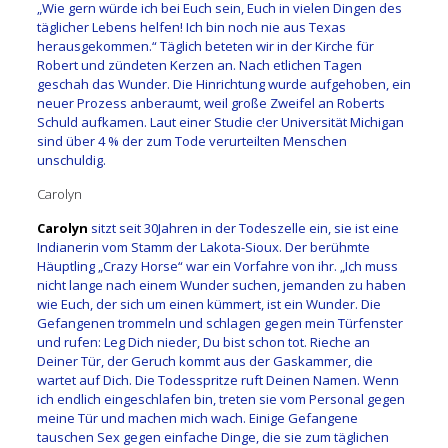
„Wie gern würde ich bei Euch sein, Euch in vielen Dingen des
täglicher Lebens helfen! Ich bin noch nie aus Texas
herausgekommen.“ Täglich beteten wir in der Kirche für
Robert und zündeten Kerzen an. Nach etlichen Tagen
geschah das Wunder. Die Hinrichtung wurde aufgehoben, ein
neuer Prozess anberaumt, weil große Zweifel an Roberts
Schuld aufkamen. Laut einer Studie c!er Universität Michigan
sind über 4 % der zum Tode verurteilten Menschen
unschuldig.
Carolyn
Carolyn
sitzt seit 30Jahren in der Todeszelle ein, sie ist eine
Indianerin vom Stamm der Lakota-Sioux. Der berühmte
Häuptling „Crazy Horse“ war ein Vorfahre von ihr. „Ich muss
nicht lange nach einem Wunder suchen, jemanden zu haben
wie Euch, der sich um einen kümmert, ist ein Wunder. Die
Gefangenen trommeln und schlagen gegen mein Türfenster
und rufen: Leg Dich nieder, Du bist schon tot. Rieche an
Deiner Tür, der Geruch kommt aus der Gaskammer, die
wartet auf Dich. Die Todesspritze ruft Deinen Namen. Wenn
ich endlich eingeschlafen bin, treten sie vom Personal gegen
meine Tür und machen mich wach. Einige Gefangene
tauschen Sex gegen einfache Dinge, die sie zum täglichen