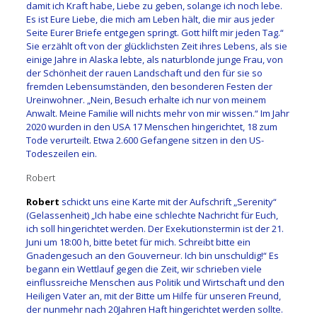
damit ich Kraft habe, Liebe zu geben, solange ich noch lebe.
Es ist Eure Liebe, die mich am Leben hält, die mir aus jeder
Seite Eurer Briefe entgegen springt. Gott hilft mir jeden Tag.“
Sie erzählt oft von der glücklichsten Zeit ihres Lebens, als sie
einige Jahre in Alaska lebte, als naturblonde junge Frau, von
der Schönheit der rauen Landschaft und den für sie so
fremden Lebensumständen, den besonderen Festen der
Ureinwohner. „Nein, Besuch erhalte ich nur von meinem
Anwalt. Meine Familie will nichts mehr von mir wissen.“ Im Jahr
2020 wurden in den USA 17 Menschen hingerichtet, 18 zum
Tode verurteilt. Etwa 2.600 Gefangene sitzen in den US-
Todeszeilen ein.
Robert
Robert
schickt uns eine Karte mit der Aufschrift „Serenity“
(Gelassenheit) „Ich habe eine schlechte Nachricht für Euch,
ich soll hingerichtet werden. Der Exekutionstermin ist der 21.
Juni um 18:00 h, bitte betet für mich. Schreibt bitte ein
Gnadengesuch an den Gouverneur. Ich bin unschuldig!“ Es
begann ein Wettlauf gegen die Zeit, wir schrieben viele
einflussreiche Menschen aus Politik und Wirtschaft und den
Heiligen Vater an, mit der Bitte um Hilfe für unseren Freund,
der nunmehr nach 20Jahren Haft hingerichtet werden sollte.