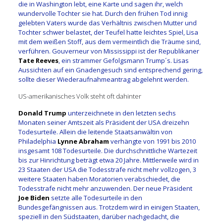
die in Washington lebt, eine Karte und sagen ihr, welch
wundervolle Tochter sie hat. Durch den frühen Tod innig
gelebten Vaters wurde das Verhältnis zwischen Mutter und
Tochter schwer belastet, der Teufel hatte leichtes Spiel, Lisa
mit dem weißen Stoff, aus dem vermeintlich die Träume sind,
verführen. Gouverneur von Mississippi ist der Republikaner
Tate Reeves
, ein strammer Gefolgsmann Trump´s. Lisas
Aussichten auf ein Gnadengesuch sind entsprechend gering,
sollte dieser Wiederaufnahmeantrag abgelehnt werden.
US-amerikanisches Volk steht oft dahinter
Donald Trump
unterzeichnete in den letzten sechs
Monaten seiner Amtszeit als Präsident der USA dreizehn
Todesurteile. Allein die leitende Staatsanwältin von
Philadelphia
Lynne Abraham
verhängte von 1991 bis 2010
insgesamt 108 Todesurteile. Die durchschnittliche Wartezeit
bis zur Hinrichtung beträgt etwa 20 Jahre. Mittlerweile wird in
23 Staaten der USA die Todesstrafe nicht mehr vollzogen, 3
weitere Staaten haben Moratorien verabschiedet, die
Todesstrafe nicht mehr anzuwenden. Der neue Präsident
J
oe Biden
setzte alle Todesurteile in den
Bundesgefängnissen aus. Trotzdem wird in einigen Staaten,
speziell in den Südstaaten, darüber nachgedacht, die