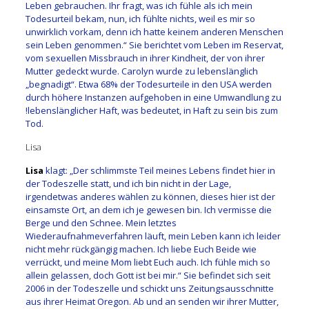
Leben gebrauchen. Ihr fragt, was ich fühle als ich mein
Todesurteil bekam, nun, ich fühlte nichts, weil es mir so
unwirklich vorkam, denn ich hatte keinem anderen Menschen
sein Leben genommen.“ Sie berichtet vom Leben im Reservat,
vom sexuellen Missbrauch in ihrer Kindheit, der von ihrer
Mutter gedeckt wurde. Carolyn wurde zu lebenslänglich
„begnadigt“. Etwa 68% der Todesurteile in den USA werden
durch höhere Instanzen aufgehoben in eine Umwandlung zu
!lebenslänglicher Haft, was bedeutet, in Haft zu sein bis zum
Tod.
Lisa
Lisa
klagt: „Der schlimmste Teil meines Lebens findet hier in
der Todeszelle statt, und ich bin nicht in der Lage,
irgendetwas anderes wählen zu können, dieses hier ist der
einsamste Ort, an dem ich je gewesen bin. Ich vermisse die
Berge und den Schnee. Mein letztes
Wiederaufnahmeverfahren läuft, mein Leben kann ich leider
nicht mehr rückgängig machen. Ich liebe Euch Beide wie
verrückt, und meine Mom liebt Euch auch. Ich fühle mich so
allein gelassen, doch Gott ist bei mir.“ Sie befindet sich seit
2006 in der Todeszelle und schickt uns Zeitungsausschnitte
aus ihrer Heimat Oregon. Ab und an senden wir ihrer Mutter,