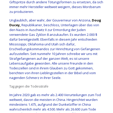
Giftspritze durch andere Tötungsformen zu ersetzen, da sich
immer mehr Hersteller weltweit weigern, dieses Mordserum
zu produzieren.
Unglaublich, aber wahr, der Gouverneur von Arizona,
Doug
Ducey,
Republikaner, beschloss, Unterlagen über das von
den Nazis in Auschwitz II zur Ermordung der Juden
verwendete Gas Zyklon 8 anzukaufen. Es wurden 2.000 $
dafür bereitgestellt. Ebenfalls in diesem Jahr entschieden
Mississippi, Oklahoma und Utah sich dafür,
Erschießungskommandos zur Hinrichtung von Gefangenen
aufzustellen. Seit nunmehr 10 Jahren schreibe wir uns mit
Strafgefangenen auf der ganzen Welt, es ist unsere
Lebensaufgabe geworden. Alle unsere Freunde in den
Todeszellen sind in ihrem Glauben zu Gott gekommen,
berichten von ihren Lieblingsstellen in der Bibel und vom
nagenden Schmerz in ihrer Seele.
Tag gegen die Todesstrafe
Im Jahre 2020 gab es mehr als 2.400 Verurteilungen zum Tod
weltweit, davon die meisten in China. Hingerichtet wurden
mindestens 1.475, aufgrund der Dunkelziffer in China
wahrscheinlich mehr als 4.500. Mehr als 26.600 zum Tode