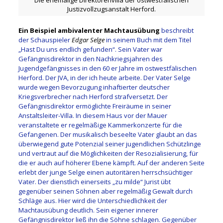
Die ehemalige Direktorenvilla der ostwestfälischen
Justizvollzugsanstalt Herford.
Ein
Beispiel ambivalenter Machtausübung
beschreibt
der Schauspieler
Edgar Selge
in seinem Buch mit dem Titel
„Hast Du uns endlich gefunden“. Sein Vater war
Gefängnisdirektor in den Nachkriegsjahren des
Jugendgefängnisses in den 60 er Jahre im ostwestfälischen
Herford. Der JVA, in der ich heute arbeite. Der Vater Selge
wurde wegen Bevorzugung inhaftierter deutscher
Kriegsverbrecher nach Herford strafversetzt. Der
Gefängnisdirektor ermöglichte Freiräume in seiner
Anstaltsleiter-Villa. In diesem Haus vor der Mauer
veranstaltete er regelmäßige Kammerkonzerte für die
Gefangenen. Der musikalisch beseelte Vater glaubt an das
überwiegend gute Potenzial seiner jugendlichen Schützlinge
und vertraut auf die Möglichkeiten der Resozialisierung, für
die er auch auf höherer Ebene kämpft. Auf der anderen Seite
erlebt der junge Selge einen autoritären herrschsüchtiger
Vater. Der dienstlich einerseits „zu milde“ Jurist übt
gegenüber seinen Söhnen aber regelmäßig Gewalt durch
Schläge aus. Hier wird die Unterschiedlichkeit der
Machtausübung deutlich. Sein eigener innerer
Gefängnisdirektor ließ ihn die Söhne schlagen. Gegenüber