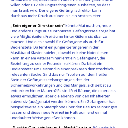
willen oder zu viele Ungerechtigkeiten aushalten, so dass
man krank wird. Der eigene Gefängnisdirektor kann
durchaus mehr Druck ausüben als ein Anstaltsleiter.
„Sein eigener Direktor sein“
könnte Mut machen, neue
und andere Dinge auszuprobieren. Gefängnisseelsorge hat
viele Möglichkeiten, Freiräume hinter Gittern sichtbar zu
machen. Und dies sowohl für Gefangene als auch für
Bedienstete. Da lernt ein junger Gefangener in der
Musikband Klavier spielen, obwohl er keine Noten lesen
kann. In einem Väterseminar lernt ein Gefangener, die
Beziehung zu seiner Freundin zu klären. Da bittet ein
Bediensteter um Beistand in einer prekären dienstrechtlich-
relevanten Sache. Sind das nur Tropfen auf dem heißen
Stein der Gefängnisseelsorge angesichts der
Sicherheitsvorkehrungen und des Mangels, sich selbst zu
entdecken hinter Mauern? Es sind Frei-Räume, die einerseits
etwas ermöglichen, aber die ebenso von den Inhaftierten
subversiv (aus)genutzt werden können. Ein Gefangener hat
beispielsweise ein Smartphone über den Besuch reinbringen
lassen und diese neue Freiheit im Haftraum erst einmal
unerlaubter Weise genießen können.
„Direktor“ zu sein hat mit „Macht“ zu tun.
Wie gehe ich