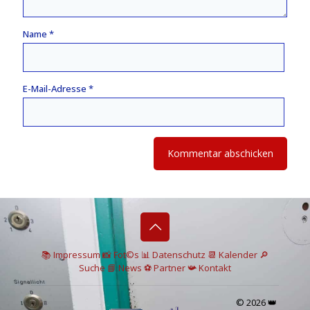
Name
*
E-Mail-Adresse
*
📚 I
mpressum
📸
Fot©s
📊
Datenschutz
📆 Kalender
🔎
Suche
📘 News
⚽
Partner
📯
Kontakt
© 2026 👑