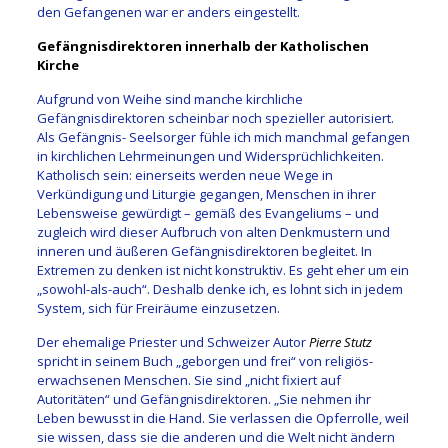
den Gefangenen war er anders eingestellt.
Gefängnisdirektoren innerhalb der Katholischen
Kirche
Aufgrund von Weihe sind manche kirchliche
Gefängnisdirektoren scheinbar noch spezieller autorisiert.
Als Gefängnis- Seelsorger fühle ich mich manchmal gefangen
in kirchlichen Lehrmeinungen und Widersprüchlichkeiten.
Katholisch sein: einerseits werden neue Wege in
Verkündigung und Liturgie gegangen, Menschen in ihrer
Lebensweise gewürdigt – gemäß des Evangeliums – und
zugleich wird dieser Aufbruch von alten Denkmustern und
inneren und äußeren Gefängnisdirektoren begleitet. In
Extremen zu denken ist nicht konstruktiv. Es geht eher um ein
„sowohl-als-auch“. Deshalb denke ich, es lohnt sich in jedem
System, sich für Freiräume einzusetzen.
Der ehemalige Priester und Schweizer Autor
Pierre Stutz
spricht in seinem Buch „geborgen und frei“ von religiös-
erwachsenen Menschen. Sie sind „nicht fixiert auf
Autoritäten“ und Gefängnisdirektoren. „Sie nehmen ihr
Leben bewusst in die Hand. Sie verlassen die Opferrolle, weil
sie wissen, dass sie die anderen und die Welt nicht ändern