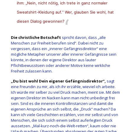
ihm: „Nein, nicht nötig, ich trete in ganz normaler
Sweatshirt-Kleidung auf.“ Wer, glauben Sie wohl, hat
diesen Dialog gewonnen?
Die christliche Botschaft
spricht davon, dass „alle
Menschen zur Freiheit berufen sind“. Dabei nicht zu
vergessen, dass ein „innerer Gefängnisdirektor“ eine
mögliche Metapher unserer aller innerer Gefängnisse sein
könnte, in denen der eigene Direktor aus lauter
Pflichtbewusstsein oder anderer Motive keine wirkliche
Freiheit zulassen kann.
„Du bist wohl Dein eigener Gefängnisdirektor“,
sagt
eine Freundin zu mir, als ich ihr erzähle, wieviel ich arbeite.
Ich würde mir selber zu viel Druck machen, meint sie. Mit dem
eigenen Direktor im Nacken kann man nicht unbedingt frei
sein. Sind es die inneren Kontrollinstanzen und damit die
eigenen Ansprüche an sich selbst, die „Druck“ machen? Da
kann ich viele Geschichten erzählen, von mir selbst und von
Menschen, die sich solch einem selbst auferlegten Druck
aussetzen. „Mal-kurz-noch-die-Welt-retten“, kaum oder nie
Urlaub machen, Überstunden absolvieren der guten Sache