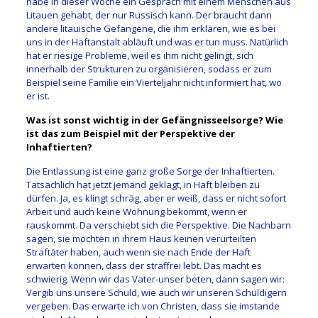
habe in dieser Woche ein Gespräch mit einem Menschen aus
Litauen gehabt, der nur Russisch kann. Der braucht dann
andere litauische Gefangene, die ihm erklären, wie es bei
uns in der Haftanstalt abläuft und was er tun muss. Natürlich
hat er riesige Probleme, weil es ihm nicht gelingt, sich
innerhalb der Strukturen zu organisieren, sodass er zum
Beispiel seine Familie ein Vierteljahr nicht informiert hat, wo
er ist.
Was ist sonst wichtig in der Gefängnisseelsorge? Wie
ist das zum Beispiel mit der Perspektive der
Inhaftierten?
Die Entlassung ist eine ganz große Sorge der Inhaftierten.
Tatsächlich hat jetzt jemand geklagt, in Haft bleiben zu
dürfen. Ja, es klingt schräg, aber er weiß, dass er nicht sofort
Arbeit und auch keine Wohnung bekommt, wenn er
rauskommt. Da verschiebt sich die Perspektive. Die Nachbarn
sagen, sie möchten in ihrem Haus keinen verurteilten
Straftäter haben, auch wenn sie nach Ende der Haft
erwarten können, dass der straffrei lebt. Das macht es
schwierig. Wenn wir das Vater-unser beten, dann sagen wir:
Vergib uns unsere Schuld, wie auch wir unseren Schuldigern
vergeben. Das erwarte ich von Christen, dass sie imstande