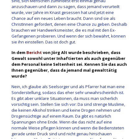
sind, sich Menschen zumindest erst einmal genau
anzuschauen und dann zu sagen, dass jemand verurteilt
wurde, vier Jahre im Knast gesessen hat und jetzt eine
Chance auf ein neues Leben braucht. Dann sind sie als
ChristInnen gefordert, denen eine Chance zu geben. Deshalb
brauchen wir Handwerksmeister, die es mal mit den Ex-
Gefangenen probieren. Und wenn der sich bewährt, können
sie ihn einstellen. Das ist doch gut.
In dem
Bericht
von Jörg Alt wurde beschrieben, dass
Gewalt sowohl unter Inhaftierten als auch gegenüber
dem Personal keine Seltenheit sei. Kennen Sie das auch
Ihnen gegenüber, dass da jemand mal gewalttätig
wurde?
Nein, ich glaube als Seelsorger und als Pfarrer hat man eine
Sonderstellung, sodass das eher sehr unwahrscheinlich ist.
Es gibt aber unklare Situationen, da muss man sicherlich
vorsichtig sein. Stellen Sie sich vor: Da sind strenge Muslime,
die keinen Alkohol trinken und keine Drogen nehmen und
Drogensüchtige auf einem Raum. Da gibt es natürlich
Spannungen ohne Ende. Wenn die das nicht auf eine
normale Weise pflegen können und wenn die Bediensteten
gerade unter Druck sind und nicht genau hinschauen