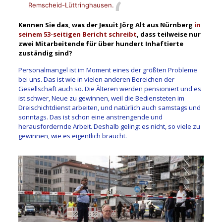
Remscheid-Lüttringhausen.
Kennen Sie das, was der Jesuit Jörg Alt aus Nürnberg
in
seinem 53-seitigen
Bericht
schreibt
, dass teilweise nur
zwei Mitarbeitende für über hundert Inhaftierte
zuständig sind?
Personalmangel ist im Moment eines der größten Probleme
bei uns. Das ist wie in vielen anderen Bereichen der
Gesellschaft auch so. Die Älteren werden pensioniert und es
ist schwer, Neue zu gewinnen, weil die Bediensteten im
Dreischichtdienst arbeiten, und natürlich auch samstags und
sonntags. Das ist schon eine anstrengende und
herausfordernde Arbeit. Deshalb gelingt es nicht, so viele zu
gewinnen, wie es eigentlich braucht.