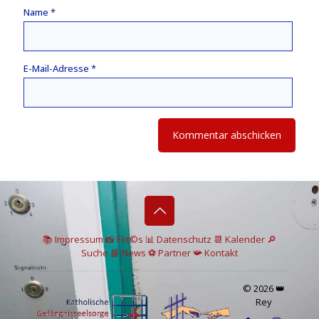
Name
*
E-Mail-Adresse
*
📚 I
mpressum
📸
Fot©s
📊
Datenschutz
📆 Kalender
🔎
Suche
📘 News
⚽
Partner
📯
Kontakt
© 2026 👑
Rey