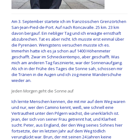
Am 3. September startete ich im französischen Grenzörtchen
San-Jean-Pied-de-Port. Auf nach Roncavalle. 25 km. 23 km
davon bergauf. Ein nebliger Tag und ich erwägte ernsthaft
abzubrechen. Tat es aber nicht. Ich musste erst einmal über
die Pyrenäen. Wenigstens versuchen musste ich es.
Immerhin hatte ich es ja schon auf 1400 Höhenmeter
geschafft. Zwar im Schneckentempo, aber geschafft. Was
mich am anderen Tag faszinierte, war der Sonnenaufgang.
Als ich in der Frühe des Tages die Sonne sah, schossen mir
die Tränen in die Augen und ich zog meine Wanderschuhe
wieder an.
Jeden Morgen geht die Sonne auf
Ich lernte Menschen kennen, die mit mir auf dem Weg waren
und nur, wer den Camino kennt, weiß, wie schnell eine
Vertrautheit unter den Pilgern wächst, die unerklärlich ist.
Jean, der sich von seiner Frau getrennt hat, und Klarheit
sucht. Peter, aus England, der den Weg seines Sohnes hier
fortsetzte, der im letzten Jahr auf dem Weg tödlich
verunglückt war. Brun, der mit seinen 24 Jahren keine