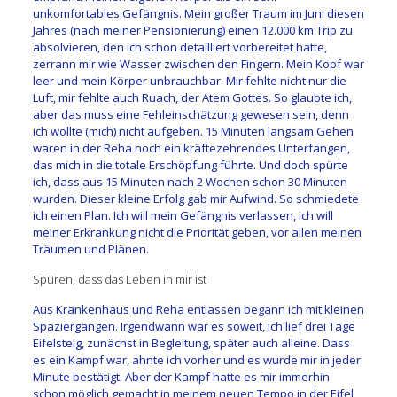
unkomfortables Gefängnis. Mein großer Traum im Juni diesen
Jahres (nach meiner Pensionierung) einen 12.000 km Trip zu
absolvieren, den ich schon detailliert vorbereitet hatte,
zerrann mir wie Wasser zwischen den Fingern. Mein Kopf war
leer und mein Körper unbrauchbar. Mir fehlte nicht nur die
Luft, mir fehlte auch Ruach, der Atem Gottes. So glaubte ich,
aber das muss eine Fehleinschätzung gewesen sein, denn
ich wollte (mich) nicht aufgeben. 15 Minuten langsam Gehen
waren in der Reha noch ein kräftezehrendes Unterfangen,
das mich in die totale Erschöpfung führte. Und doch spürte
ich, dass aus 15 Minuten nach 2 Wochen schon 30 Minuten
wurden. Dieser kleine Erfolg gab mir Aufwind. So schmiedete
ich einen Plan. Ich will mein Gefängnis verlassen, ich will
meiner Erkrankung nicht die Priorität geben, vor allen meinen
Träumen und Plänen.
Spüren, dass das Leben in mir ist
Aus Krankenhaus und Reha entlassen begann ich mit kleinen
Spaziergängen. Irgendwann war es soweit, ich lief drei Tage
Eifelsteig, zunächst in Begleitung, später auch alleine. Dass
es ein Kampf war, ahnte ich vorher und es wurde mir in jeder
Minute bestätigt. Aber der Kampf hatte es mir immerhin
schon möglich gemacht in meinem neuen Tempo in der Eifel