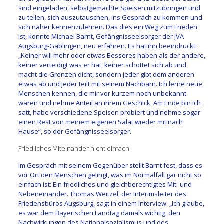
sind eingeladen, selbstgemachte Speisen mitzubringen und
zu teilen, sich auszutauschen, ins Gespräch zu kommen und
sich näher kennenzulernen. Das dies ein Weg zum Frieden
ist, konnte Michael Barnt, Gefängnisseelsorger der JVA
Augsburg-Gablingen, neu erfahren. Es hat ihn beeindruckt:
„Keiner will mehr oder etwas Besseres haben als der andere,
keiner verteidigt was er hat, keiner schottet sich ab und
macht die Grenzen dicht, sondern jeder gibt dem anderen
etwas ab und jeder teilt mit seinem Nachbarn. Ich lerne neue
Menschen kennen, die mir vor kurzem noch unbekannt
waren und nehme Anteil an ihrem Geschick. Am Ende bin ich
satt, habe verschiedene Speisen probiert und nehme sogar
einen Rest von meinem eigenen Salat wieder mit nach
Hause“, so der Gefängnisseelsorger.
Friedliches Miteinander nicht einfach
Im Gespräch mit seinem Gegenüber stellt Barnt fest, dass es
vor Ort den Menschen gelingt, was im Normalfall gar nicht so
einfach ist: Ein friedliches und gleichberechtigtes Mit- und
Nebeneinander. Thomas Weitzel, der Interimsleiter des
Friedensbüros Augsburg, sagt in einem Interview: „Ich glaube,
es war dem Bayerischen Landtag damals wichtig, den
Nachwirkungen des Nationalsozialismus und des