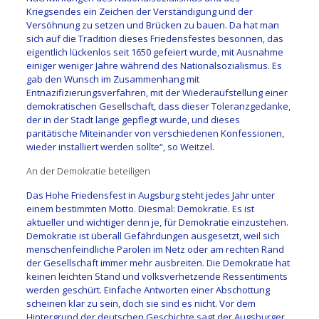
Kriegsendes ein Zeichen der Verständigung und der
Versöhnung zu setzen und Brücken zu bauen. Da hat man
sich auf die Tradition dieses Friedensfestes besonnen, das
eigentlich lückenlos seit 1650 gefeiert wurde, mit Ausnahme
einiger weniger Jahre während des Nationalsozialismus. Es
gab den Wunsch im Zusammenhang mit
Entnazifizierungsverfahren, mit der Wiederaufstellung einer
demokratischen Gesellschaft, dass dieser Toleranzgedanke,
der in der Stadt lange gepflegt wurde, und dieses
paritätische Miteinander von verschiedenen Konfessionen,
wieder installiert werden sollte“, so Weitzel.
An der Demokratie beteiligen
Das Hohe Friedensfest in Augsburg steht jedes Jahr unter
einem bestimmten Motto. Diesmal: Demokratie. Es ist
aktueller und wichtiger denn je, für Demokratie einzustehen.
Demokratie ist überall Gefährdungen ausgesetzt, weil sich
menschenfeindliche Parolen im Netz oder am rechten Rand
der Gesellschaft immer mehr ausbreiten. Die Demokratie hat
keinen leichten Stand und volksverhetzende Ressentiments
werden geschürt. Einfache Antworten einer Abschottung
scheinen klar zu sein, doch sie sind es nicht. Vor dem
Hintergrund der deutschen Geschichte sagt der Augsburger