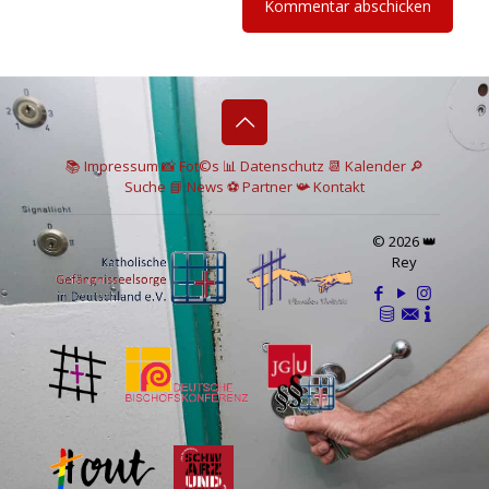
📚 I
mpressum
📸
Fot©s
📊
Datenschutz
📆 Kalender
🔎
Suche
📘 News
⚽
Partner
📯
Kontakt
© 2026 👑
Rey