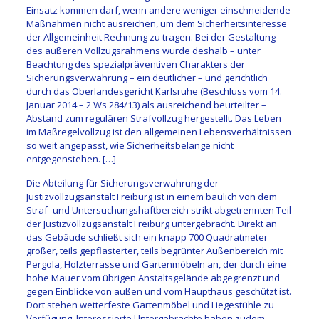
Einsatz kommen darf, wenn andere weniger einschneidende
Maßnahmen nicht ausreichen, um dem Sicherheitsinteresse
der Allgemeinheit Rechnung zu tragen. Bei der Gestaltung
des äußeren Vollzugsrahmens wurde deshalb – unter
Beachtung des spezialpräventiven Charakters der
Sicherungsverwahrung – ein deutlicher – und gerichtlich
durch das Oberlandesgericht Karlsruhe (Beschluss vom 14.
Januar 2014 – 2 Ws 284/13) als ausreichend beurteilter –
Abstand zum regulären Strafvollzug hergestellt. Das Leben
im Maßregelvollzug ist den allgemeinen Lebensverhältnissen
so weit angepasst, wie Sicherheitsbelange nicht
entgegenstehen. […]
Die Abteilung für Sicherungsverwahrung der
Justizvollzugsanstalt Freiburg ist in einem baulich von dem
Straf- und Untersuchungshaftbereich strikt abgetrennten Teil
der Justizvollzugsanstalt Freiburg untergebracht. Direkt an
das Gebäude schließt sich ein knapp 700 Quadratmeter
großer, teils gepflasterter, teils begrünter Außenbereich mit
Pergola, Holzterrasse und Gartenmöbeln an, der durch eine
hohe Mauer vom übrigen Anstaltsgelände abgegrenzt und
gegen Einblicke von außen und vom Haupthaus geschützt ist.
Dort stehen wetterfeste Gartenmöbel und Liegestühle zu
Verfügung. Interessierte Untergebrachte haben zudem