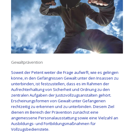
Gewaltprävention
Soweit der Petent weiter die Frage aufwirft, wie es gelingen
könne, in den Gefängnissen Gewalt unter den Insassen zu
unterbinden, ist festzustellen, dass es im Rahmen der
Aufrechterhaltung von Sicherheit und Ordnung zu den
zentralen Aufgaben der Justizvollzugsanstalten gehört.
Erscheinungsformen von Gewalt unter Gefangenen
rechtzeitig zu erkennen und zu unterbinden. Diesem Ziel
dienen im Bereich der Prävention zunächst eine
angemessene Personalausstattung sowie eine Vielzahl an
Ausbildungs- und Fortbildungsmaßnahmen für
Vollzugsbedienstete.