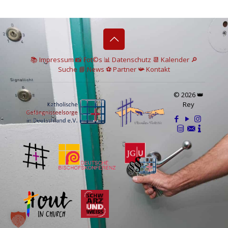
📚 I
mpressum
📸
Fot©s
📊
Datenschutz
📆 Kalender
🔎
Suche
📘 News
⚽
Partner
📯
Kontakt
© 2026 👑
Rey