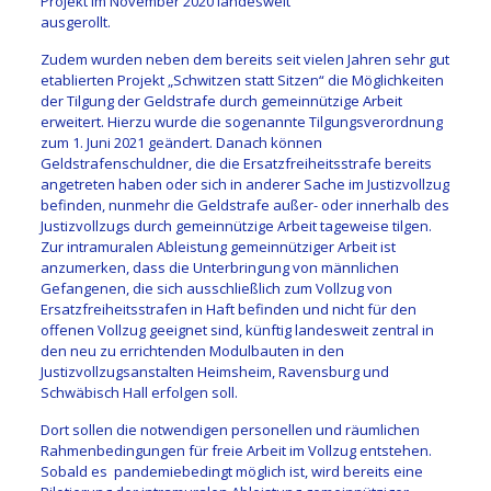
Projekt im November 2020 landesweit
ausgerollt.
Zudem wurden neben dem bereits seit vielen Jahren sehr gut
etablierten Projekt „Schwitzen statt Sitzen“ die Möglichkeiten
der Tilgung der Geldstrafe durch gemeinnützige Arbeit
erweitert. Hierzu wurde die sogenannte Tilgungsverordnung
zum 1. Juni 2021 geändert. Danach können
Geldstrafenschuldner, die die Ersatzfreiheitsstrafe bereits
angetreten haben oder sich in anderer Sache im Justizvollzug
befinden, nunmehr die Geldstrafe außer- oder innerhalb des
Justizvollzugs durch gemeinnützige Arbeit tageweise tilgen.
Zur intramuralen Ableistung gemeinnütziger Arbeit ist
anzumerken, dass die Unterbringung von männlichen
Gefangenen, die sich ausschließlich zum Vollzug von
Ersatzfreiheitsstrafen in Haft befinden und nicht für den
offenen Vollzug geeignet sind, künftig landesweit zentral in
den neu zu errichtenden Modulbauten in den
Justizvollzugsanstalten Heimsheim, Ravensburg und
Schwäbisch Hall erfolgen soll.
Dort sollen die notwendigen personellen und räumlichen
Rahmenbedingungen für freie Arbeit im Vollzug entstehen.
Sobald es pandemiebedingt möglich ist, wird bereits eine