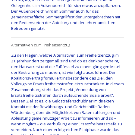
Gelegenheit, im Außenbereich für sich etwas anzupflanzen.
Der Außenbereich wird im Sommer auch für das
gemeinschaftliche Sommergrillfest der Untergebrachten mit
den Bediensteten der Abteilung und den ehrenamtlichen
Betreuern genutzt.
Alternativen zum Freiheitsentzug
Zu den Fragen, welche Alternativen zum Freiheitsentzug im
21. Jahrhundert zeitgemäß sind und ob es denkbar scheint,
den Hausarrest und die Fußfessel zu einem gängigen Mittel
der Bestrafung zu machen, ist wie folgt auszuführen: Der
Koalitionsvertrag formuliert insbesondere das Ziel, den
Vollzug von Ersatzfreiheitsstrafen einzuschränken. In diesem
Zusammenhang steht das Projekt „Vermeidung von
Ersatzfreiheitsstrafen durch aufsuchende Sozialarbeit“.
Dessen Ziel ist es, die Geldstrafenschuldner im direkten
Kontakt mit der Bewährungs- und Gerichtshilfe Baden-
Württemberg über die Möglichkeit von Ratenzahlungen und
Ableistung gemeinnütziger Arbeit zu informieren und so –
wenn möglich – die Verbüßung einer Ersatzfreiheitsstrafe zu
vermeiden. Nach einer erfolgreichen Pilotphase wurde das