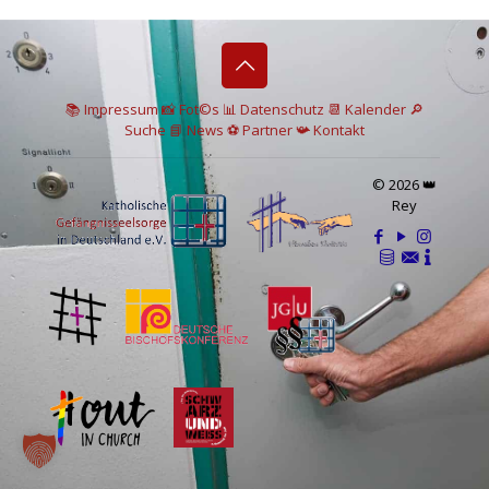
📚 I
mpressum
📸
Fot©s
📊
Datenschutz
📆 Kalender
🔎
Suche
📘 News
⚽
Partner
📯
Kontakt
© 2026 👑
Rey