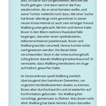
dort, so hat er sich vorgenommen, wird ihm die
Flucht gelingen. Und dann wird er die Frau
wiedersehen, die er einst heiraten wollte, und
seine Tochter vielleicht noch dazu. Mit einer Sache
hat Boxer allerdings nicht gerechnet: In seiner
neuen Knast-Heimat ist auch sein einstiger Freund
Wallberg untergebracht. Mit ihm und Henne hatte
Boxer in den 80ern mehrere Raubüberfälle
begangen, darunter einen spektakulären,
millionenschweren Juwelenraub. Boxer und
Wallberg wurden verurteilt, Henne konnte nichts
nachgewiesen werden. Die Beute blieb
verschwunden. Noch in der Untersuchungshaft
schlug Boxer damals Wallberg krankenhausreif. Er
vermutete, dass Wallberg mindestens ein Auge
auf Kathrin geworfen hatte.
Im Seniorenknast spielt Wallberg ziemlich
überzeugend den harmlosen Dementen, um
ungestört mit Medikamenten dealen zu können.
Boxer aber durchschaut ihn und ist weiterhin auf
Konfrontation gebürstet – bis Wallberg ihm
vorschlägt, gemeinsam zu fliehen. Was Boxer nicht
ahnt: Wallberg hat dank Hennes Zutun dasselbe