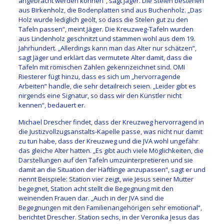
angebracht werden können“, sagt Jäger. Die Stelen bestehen
aus Birkenholz, die Bodenplatten sind aus Buchenholz. „Das
Holz wurde lediglich geölt, so dass die Stelen gut zu den
Tafeln passen“, meint Jäger. Die Kreuzweg-Tafeln wurden
aus Lindenholz geschnitzt und stammen wohl aus dem 19.
Jahrhundert. „Allerdings kann man das Alter nur schätzen“,
sagt Jäger und erklärt das vermutete Alter damit, dass die
Tafeln mit römischen Zahlen gekennzeichnet sind. OMI
Riesterer fügt hinzu, dass es sich um „hervorragende
Arbeiten“ handle, die sehr detailreich seien. „Leider gibt es
nirgends eine Signatur, so dass wir den Künstler nicht
kennen“, bedauert er.
Michael Drescher findet, dass der Kreuzweg hervorragend in
die Justizvollzugsanstalts-Kapelle passe, was nicht nur damit
zu tun habe, dass der Kreuzweg und die JVA wohl ungefähr
das gleiche Alter hatten. „Es gibt auch viele Möglichkeiten, die
Darstellungen auf den Tafeln umzuinterpretieren und sie
damit an die Situation der Häftlinge anzupassen“, sagt er und
nennt Beispiele: Station vier zeigt, wie Jesus seiner Mutter
begegnet, Station acht stellt die Begegnung mit den
weinenden Frauen dar. „Auch in der JVA sind die
Begegnungen mit den Familienangehörigen sehr emotional“,
berichtet Drescher. Station sechs, in der Veronika Jesus das