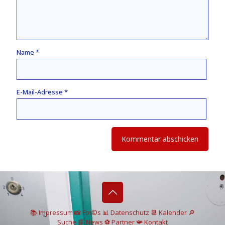
Name
*
E-Mail-Adresse
*
📚 I
mpressum
📸
Fot©s
📊
Datenschutz
📆 Kalender
🔎
Suche
📘 News
⚽
Partner
📯
Kontakt