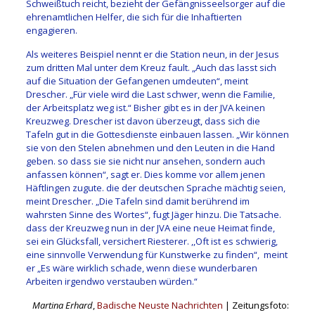
Schweißtuch reicht, bezieht der Gefängnisseelsorger auf die
ehrenamtlichen Helfer, die sich für die Inhaftierten
engagieren.
Als weiteres Beispiel nennt er die Station neun, in der Jesus
zum dritten Mal unter dem Kreuz fault. „Auch das lasst sich
auf die Situation der Gefangenen umdeuten“, meint
Drescher. „Für viele wird die Last schwer, wenn die Familie,
der Arbeitsplatz weg ist.“ Bisher gibt es in der JVA keinen
Kreuzweg. Drescher ist davon überzeugt, dass sich die
Tafeln gut in die Gottesdienste einbauen lassen. „Wir können
sie von den Stelen abnehmen und den Leuten in die Hand
geben. so dass sie sie nicht nur ansehen, sondern auch
anfassen können“, sagt er. Dies komme vor allem jenen
Häftlingen zugute. die der deutschen Sprache mächtig seien,
meint Drescher. „Die Tafeln sind damit berührend im
wahrsten Sinne des Wortes“, fugt Jäger hinzu. Die Tatsache.
dass der Kreuzweg nun in der JVA eine neue Heimat finde,
sei ein Glücksfall, versichert Riesterer. ,,Oft ist es schwierig,
eine sinnvolle Verwendung für Kunstwerke zu finden“, meint
er „Es wäre wirklich schade, wenn diese wunderbaren
Arbeiten irgendwo verstauben würden.“
Martina Erhard
,
Badische Neuste Nachrichten
| Zeitungsfoto: