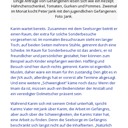
Einige Anträge von Gefangenen lesen sich wie ein Rezept.
Hähnchenschenkel, Tomaten, Gurken und Pommes. Zweimal
im Monat kocht Peter Jank mit den jugendlichen Gefangenen.
Foto: Jank.
Karim wartet bereits. Zusammen mit dem Seelsorger betritt er
einen Raum, der extra für solche Sonderbesuche
vorgesehen ist. Im normalen Besuchsraum steht ein langer
Tisch, auf beiden Seiten mehrere Stühle, getrennt durch eine
Scheibe. Im Raum für Sonderbesuche ist das anders, er ist
freundlicher und persönlicher gestaltet, hier können zum
Beispiel auch Kinder empfangen werden. Häftling und
Besuch sind hier durch nichts getrennt. Karim ist eigentlich
Muslim, daher wäre ein Imam für ihn zuständig. Den gibt es in
der JVA auch, allerdings hat er vorerst alle Termine abgesagt.
Und eine weitere „Schwierigkeit“ käme noch dazu: Wenn der
Imam da ist, müssen auch ein Bediensteter der Anstalt und
ein vereidigter Dolmetscher präsent sein.
Während Karim sich mit seinem Onkel unterhält, spricht
Karims Vater mit Jank über Karim, die Arbeit im Gefängnis,
aber auch über die Schwierigkeiten, die Karims Vater hat,
eine Arbeit zu finden. Denn die Seelsorge im Gefängnis
beschränkt sich längst nicht auf die Inhaftierten. „Natürlich