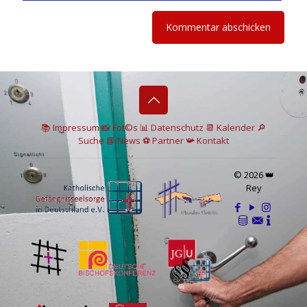
📚 I
mpressum
📸
Fot©s
📊
Datenschutz
📆 Kalender
🔎
Suche
📘 News
⚽
Partner
📯
Kontakt
© 2026 👑
Rey