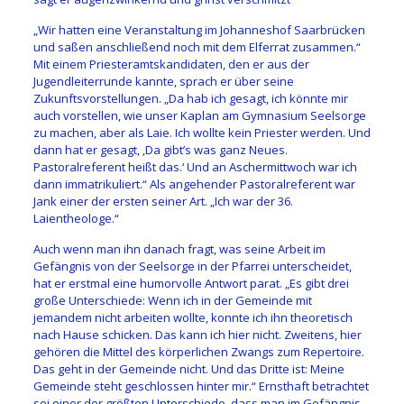
„Wir hatten eine Veranstaltung im Johanneshof Saarbrücken
und saßen anschließend noch mit dem Elferrat zusammen.“
Mit einem Priesteramtskandidaten, den er aus der
Jugendleiterrunde kannte, sprach er über seine
Zukunftsvorstellungen. „Da hab ich gesagt, ich könnte mir
auch vorstellen, wie unser Kaplan am Gymnasium Seelsorge
zu machen, aber als Laie. Ich wollte kein Priester werden. Und
dann hat er gesagt, ‚Da gibt’s was ganz Neues.
Pastoralreferent heißt das.‘ Und an Aschermittwoch war ich
dann immatrikuliert.“ Als angehender Pastoralreferent war
Jank einer der ersten seiner Art. „Ich war der 36.
Laientheologe.“
Auch wenn man ihn danach fragt, was seine Arbeit im
Gefängnis von der Seelsorge in der Pfarrei unterscheidet,
hat er erstmal eine humorvolle Antwort parat. „Es gibt drei
große Unterschiede: Wenn ich in der Gemeinde mit
jemandem nicht arbeiten wollte, konnte ich ihn theoretisch
nach Hause schicken. Das kann ich hier nicht. Zweitens, hier
gehören die Mittel des körperlichen Zwangs zum Repertoire.
Das geht in der Gemeinde nicht. Und das Dritte ist: Meine
Gemeinde steht geschlossen hinter mir.“ Ernsthaft betrachtet
sei einer der größten Unterschiede, dass man im Gefängnis