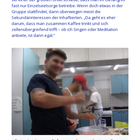
fast nur Einzelseelsorge betreibe. Wenn doch etwas in der
Gruppe stattfindet, dann überwiegen meist die
Sekundärinteressen der Inhaftierten. „Da geht es eher
darum, dass man zusammen Kaffee trinkt und sich
zellenübergreifend trifft – ob ich Singen oder Meditation
anbiete, ist dann egal.“