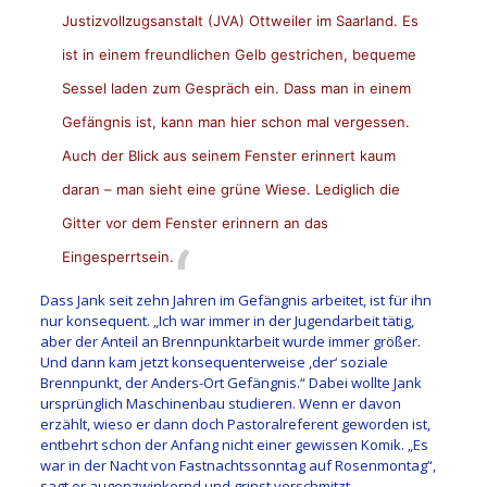
Justizvollzugsanstalt (JVA) Ottweiler im Saarland. Es
ist in einem freundlichen Gelb gestrichen, bequeme
Sessel laden zum Gespräch ein. Dass man in einem
Gefängnis ist, kann man hier schon mal vergessen.
Auch der Blick aus seinem Fenster erinnert kaum
daran – man sieht eine grüne Wiese. Lediglich die
Gitter vor dem Fenster erinnern an das
Eingesperrtsein.
Dass Jank seit zehn Jahren im Gefängnis arbeitet, ist für ihn
nur konsequent. „Ich war immer in der Jugendarbeit tätig,
aber der Anteil an Brennpunktarbeit wurde immer größer.
Und dann kam jetzt konsequenterweise ,der‘ soziale
Brennpunkt, der Anders-Ort Gefängnis.“ Dabei wollte Jank
ursprünglich Maschinenbau studieren. Wenn er davon
erzählt, wieso er dann doch Pastoralreferent geworden ist,
entbehrt schon der Anfang nicht einer gewissen Komik. „Es
war in der Nacht von Fastnachtssonntag auf Rosenmontag“,
sagt er augenzwinkernd und grinst verschmitzt